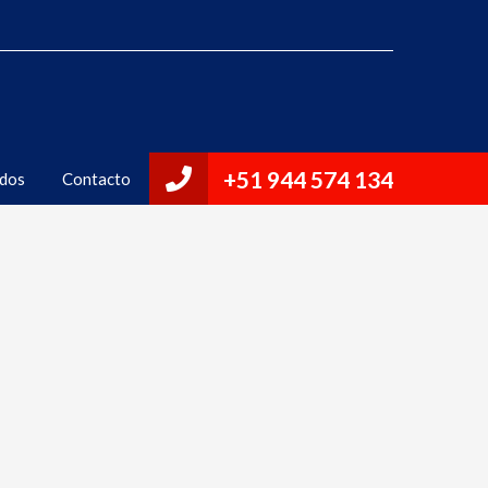
¿Quieres Vender?
Proyectos Realizados
Contacto
+51 944 574 134
ados
Contacto