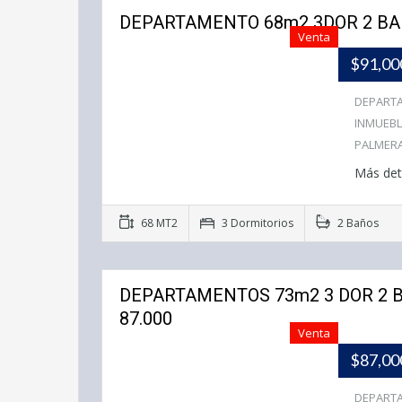
DEPARTAMENTO 68m2 3DOR 2 BA
Venta
$91,0
DEPARTA
INMUEBL
PALMERA
Más det
68 MT2
3 Dormitorios
2 Baños
DEPARTAMENTOS 73m2 3 DOR 2 B
87.000
Venta
$87,0
DEPARTA