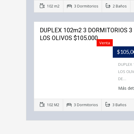
102 m2
3 Dormitorios
2 Baños
DUPLEX 102m2 3 DORMITORIOS 3
LOS OLIVOS $105.000
Venta
$105,
DUPLEX 
LOS OLI
DE…
Más det
102 M2
3 Dormitorios
3 Baños