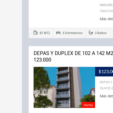
INMUEBL
73m2 D
Más det
87 MT2
3 Dormitorios
3 Baños
DEPAS Y DUPLEX DE 102 A 142 M
123.000
$123,
DEPAS Y
OLIVOS 
Más det
Venta