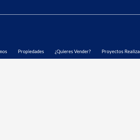
Inicio
Quienes Somos
Propiedades
mos
Propiedades
¿Quieres Vender?
Proyectos Realiz