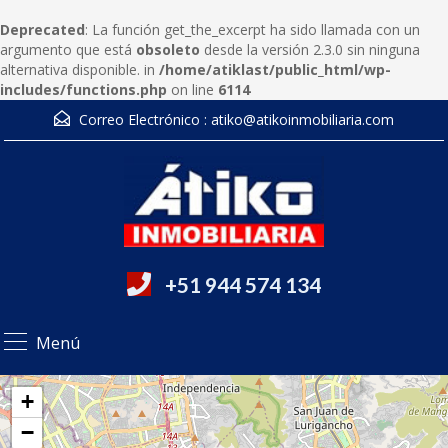
Deprecated
: La función get_the_excerpt ha sido llamada con un
argumento que está
obsoleto
desde la versión 2.3.0 sin ninguna
alternativa disponible. in
/home/atiklast/public_html/wp-
includes/functions.php
on line
6114
Correo Electrónico :
atiko@atikoinmobiliaria.com
+51 944 574 134
Menú
+
−