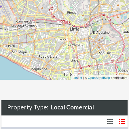
Leaflet
| ©
OpenStreetMap
contributors
Property Type:
Local Comercial