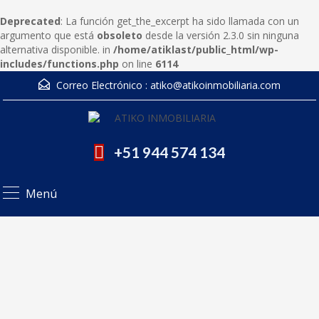
Deprecated
: La función get_the_excerpt ha sido llamada con un
argumento que está
obsoleto
desde la versión 2.3.0 sin ninguna
alternativa disponible. in
/home/atiklast/public_html/wp-
includes/functions.php
on line
6114
Correo Electrónico :
atiko@atikoinmobiliaria.com
+51 944 574 134
Menú