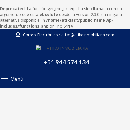
Deprecated
: La función get_the_excerpt ha sido llamada con un
argumento que está
obsoleto
desde la versión 2.3.0 sin ninguna
alternativa disponible. in
/home/atiklast/public_html/wp-
includes/functions.php
on line
6114
Correo Electrónico :
atiko@atikoinmobiliaria.com
+51 944 574 134
Menú