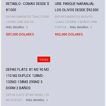
RETABLO- COMAS DESDE $
URB. PARQUE NARANJAL
87.000
LOS OLIVOS DESDE $92.000
DEPARTAMENTOS 73m2 3 DOR
DEPARTAMENTOS NUEVOS
2 BAÑO URB SOL DE…
124m2 3 DORM. 3 BAÑOS URB.
Más detalles
PARQUE…
Más detalles
$87,000 DOLARES
$92,000 DOLARES
Venta
DEPAS FLATS: 81 M2 90 M2
110 M2 DUPLEX: 128M2-
132M2-138M2 290M2 3
DORM 2 BAÑOS
DEPAS FLATS: 81 M2 90 M2 110
M2 DUPLEX:…
Más detalles