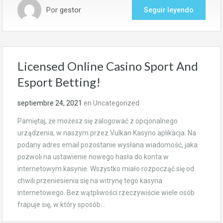
Por
gestor
Seguir leyendo
Licensed Online Casino Sport And
Esport Betting!
septiembre 24, 2021
en
Uncategorized
Pamiętaj, że możesz się zalogować z opcjonalnego
urządzenia, w naszym przez Vulkan Kasyno aplikacja. Na
podany adres email pozostanie wysłana wiadomość, jaka
pozwoli na ustawienie nowego hasła do konta w
internetowym kasynie. Wszystko miało rozpocząć się od
chwili przeniesienia się na witrynę tego kasyna
internetowego. Bez wątpliwości rzeczywiście wiele osób
frapuje się, w który sposób…