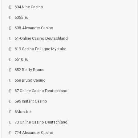
604 Nine Casino
6055_ru
608-Alexander Casino
61-Online Casino Deutschland
619 Casino En Ligne Mystake
6510_ru
652 Betify Bonus
668 Bruno Casino
67 Online Casino Deutschland
696 Instant Casino
6Mostbet
70 Online Casino Deutschland
724-Alexander Casino