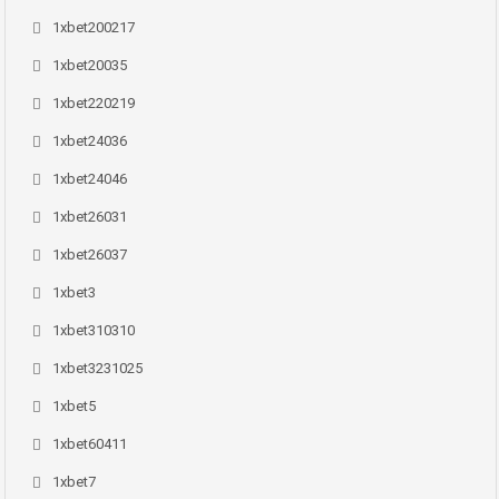
1xbet200217
1xbet20035
1xbet220219
1xbet24036
1xbet24046
1xbet26031
1xbet26037
1xbet3
1xbet310310
1xbet3231025
1xbet5
1xbet60411
1xbet7