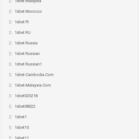
1xbet Malaysia
1xbet Morocco
1xbet Pt
1xbet RU
1xbet Russia
1xbet Russian
1xbet Russian1
1xbet-Cambodia.com
1xbet-Malaysia.com
1xbet020218
1xbet08022
1xbet1
1xbet10
1xbet11