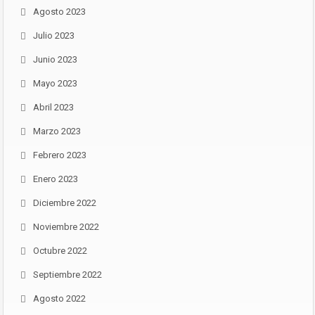
Agosto 2023
Julio 2023
Junio 2023
Mayo 2023
Abril 2023
Marzo 2023
Febrero 2023
Enero 2023
Diciembre 2022
Noviembre 2022
Octubre 2022
Septiembre 2022
Agosto 2022