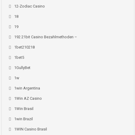
12-Zodiac Casino
18
19
192 21bit Casino Bezahlmethoden –
1bet210218
1bet5
1GullyBet
1w
1win Argentina
1Win AZ Casino
1Win Brasil
1win Brazil
1WIN Casino Brasil