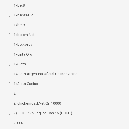
1xbet8
1xbet80412
1xbet9
1xbetcm.net
1xbetkorea
1xcinta.org
1xSlots
1xSlots Argentina Oficial Online Casino
1xSlots Casino
2
2_chickenroad.net.gr_10000
2) 110 Links English Casino (DONE)
2000Z