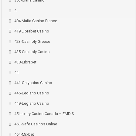
353-Mafia Casino
4
404 Mafia Casino France
419 Librabet Casino
423-Casinoly Greece
435-Casinoly Casino
438-Librabet
44
441-Onlyspins Casino
445-Legiano Casino
449-Legiano Casino
45 Luxury Casino Canada – EMD S
453-Safe Casinos Online
464-Mrxbet