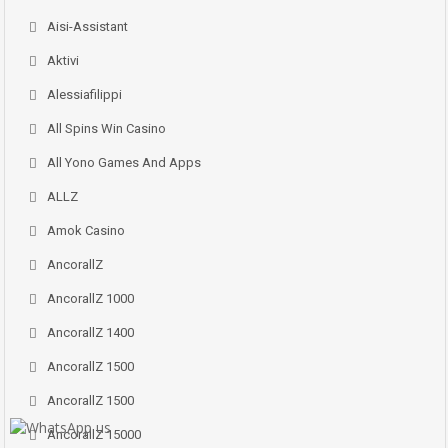
Aisi-Assistant
Aktivi
Alessiafilippi
All Spins Win Casino
All Yono Games And Apps
ALLZ
Amok Casino
AncorallZ
AncorallZ 1000
AncorallZ 1400
AncorallZ 1500
AncorallZ 1500
AncorallZ 15000