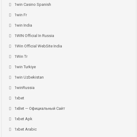
1win Casino Spanish
1win Fr
1win India
1WIN Official In Russia
1Win Official WebSite India
1Win Tr
1win Turkiye
1win Uzbekistan
1winRussia
1xbet
1xBet — Официальный Сайт
1xbet Apk
1xbet Arabic