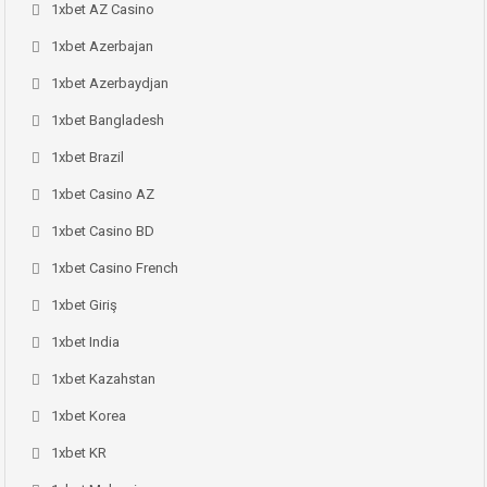
1xbet AZ Casino
1xbet Azerbajan
1xbet Azerbaydjan
1xbet Bangladesh
1xbet Brazil
1xbet Casino AZ
1xbet Casino BD
1xbet Casino French
1xbet Giriş
1xbet India
1xbet Kazahstan
1xbet Korea
1xbet KR