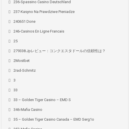
236-Spassino Casino Deutschland
237-Kasyno Na Prawdziwe Pieniadze
240651 Done
246-Casinos En Ligne Francais
25
279338.jpレビュー：コンクエスタドールの信頼性は？
2Mostbet
2rad-Schmitz
3
33
33 – Golden Tiger Casino – EMD S
346-Mafia Casino
35 – Golden Tiger Casino Canada – EMD Serg1o