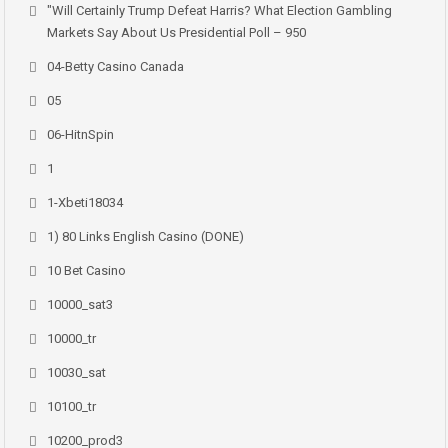
"Will Certainly Trump Defeat Harris? What Election Gambling
Markets Say About Us Presidential Poll – 950
04-Betty Casino Canada
05
06-HitnSpin
1
1-Xbeti18034
1) 80 Links English Casino (DONE)
10 Bet Casino
10000_sat3
10000_tr
10030_sat
10100_tr
10200_prod3