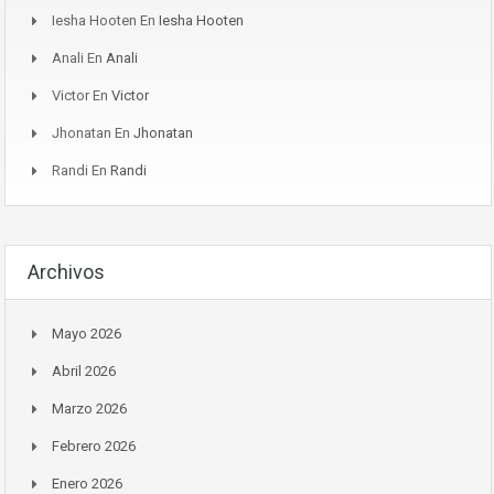
Iesha Hooten
En
Iesha Hooten
Anali
En
Anali
Victor
En
Victor
Jhonatan
En
Jhonatan
Randi
En
Randi
Archivos
Mayo 2026
Abril 2026
Marzo 2026
Febrero 2026
Enero 2026