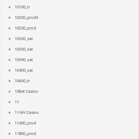
10100_tr
10200_prod3
10250_prod
10260_sat
10350_sat
10390_sat
10400_sat
10600_tr
10Bet Casino
11
11-NV Casino
11400_prod
11800_prod