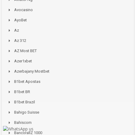
Avocasino
AyoBet
Az
Az 312
AZ Most BET
Azer1xbet
Azerbajany Mostbet
B1bet Apostas
B1bet BR
B1bet Brazil
Bahigo Suisse
Bahiscom
BancorallZ 1000