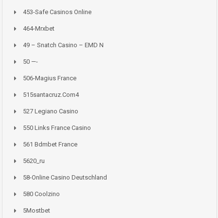
453-Safe Casinos Online
464-Mrxbet
49 – Snatch Casino – EMD N
50 —-
506-Magius France
515santacruz.com4
527 Legiano Casino
550 Links France Casino
561 Bdmbet France
5620_ru
58-Online Casino Deutschland
580 Coolzino
5Mostbet