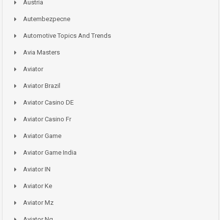
Austria
Autembezpecne
Automotive Topics And Trends
Avia Masters
Aviator
Aviator Brazil
Aviator Casino DE
Aviator Casino Fr
Aviator Game
Aviator Game India
Aviator IN
Aviator Ke
Aviator Mz
Aviator Ng