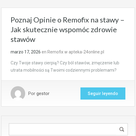
Poznaj Opinie o Remofix na stawy –
Jak skutecznie wspomóc zdrowie
stawów
marzo 17, 2026
en
Remofix w apteka-24online.pl
Czy Twoje stawy cierpią? Czy ból stawów, zmęczenie lub
utrata mobilności są Twoimi codziennymi problemami?
Por
gestor
Seguir leyendo