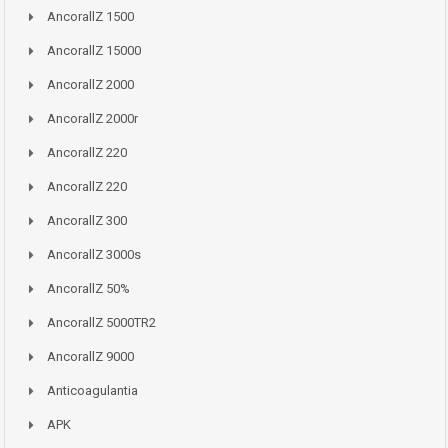
AncorallZ 1500
AncorallZ 15000
AncorallZ 2000
AncorallZ 2000r
AncorallZ 220
AncorallZ 220
AncorallZ 300
AncorallZ 3000s
AncorallZ 50%
AncorallZ 5000TR2
AncorallZ 9000
Anticoagulantia
APK