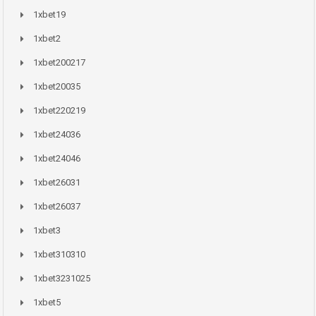
1xbet19
1xbet2
1xbet200217
1xbet20035
1xbet220219
1xbet24036
1xbet24046
1xbet26031
1xbet26037
1xbet3
1xbet310310
1xbet3231025
1xbet5