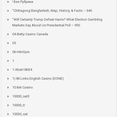
! Без Рубрики
"chittagong Bangladesh, Map, History, & Facts – 640
"Will Certainly Trump Defeat Harris? What Election Gambling
Markets Say About Us Presidential Poll – 950
04-Betty Casino Canada
05
06-HitnSpin
1
1-Xbeti18034
1) 80 Links English Casino (DONE)
10 Bet Casino
10000_sat3
10000_tr
10030_sat