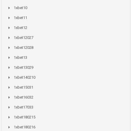
1xbet10
1xbet11
1xbet12
1xbet12027
1xbet12028
1xbet13
1xbet13029
1xbet140210
1xbet15031
1xbet16032
1xbet17033
1xbet180215
1xbet180216