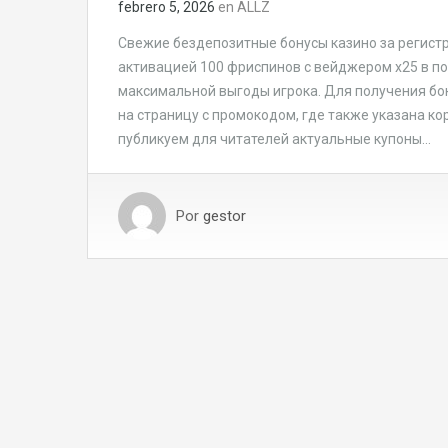
febrero 5, 2026
en
ALLZ
Свежие бездепозитные бонусы казино за регис
активацией 100 фриспинов с вейджером х25 в по
максимальной выгоды игрока. Для получения бо
на страницу с промокодом, где также указана ко
публикуем для читателей актуальные купоны…
Por
gestor