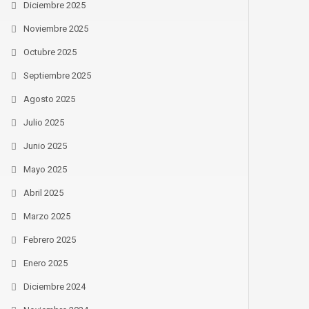
Diciembre 2025
Noviembre 2025
Octubre 2025
Septiembre 2025
Agosto 2025
Julio 2025
Junio 2025
Mayo 2025
Abril 2025
Marzo 2025
Febrero 2025
Enero 2025
Diciembre 2024