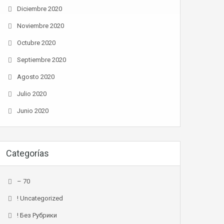
Diciembre 2020
Noviembre 2020
Octubre 2020
Septiembre 2020
Agosto 2020
Julio 2020
Junio 2020
Categorías
– 70
! Uncategorized
! Без Рубрики