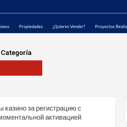
Inicio
Quienes Somos
Propiedades
Somos
Propiedades
¿Quieres Vender?
Proyectos Reali
 Categoría
 казино за регистрацию с
моментальной активацией