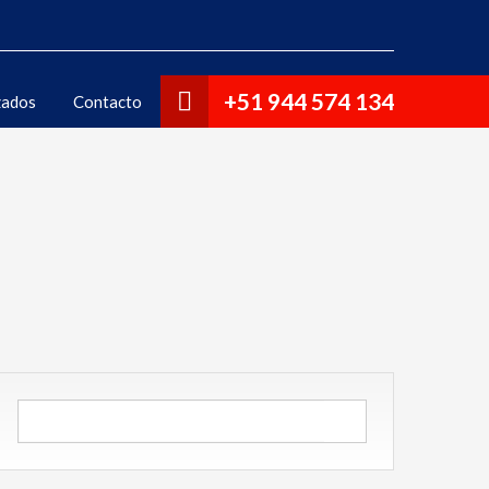
¿Quieres Vender?
Proyectos Realizados
Contacto
+51 944 574 134
zados
Contacto