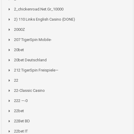
2_chickenroad.net.gr_10000
2) 110 Links English Casino (DONE)
2000Z
207 TigerSpin Mobile-
20bet
20bet Deutschland
212 TigerSpin Freispiele—
22
22-Classic Casino
222 —-0
22bet
22Bet BD
22bet IT