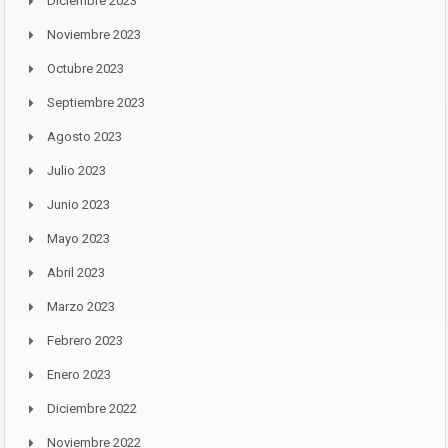
Diciembre 2023
Noviembre 2023
Octubre 2023
Septiembre 2023
Agosto 2023
Julio 2023
Junio 2023
Mayo 2023
Abril 2023
Marzo 2023
Febrero 2023
Enero 2023
Diciembre 2022
Noviembre 2022