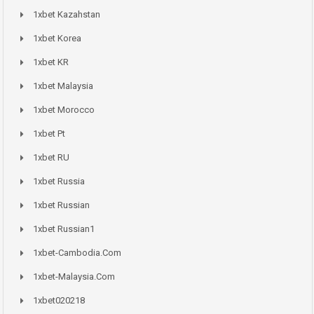
1xbet Kazahstan
1xbet Korea
1xbet KR
1xbet Malaysia
1xbet Morocco
1xbet Pt
1xbet RU
1xbet Russia
1xbet Russian
1xbet Russian1
1xbet-Cambodia.com
1xbet-Malaysia.com
1xbet020218