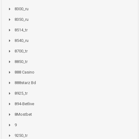
8300_ru
8350_ru
8514_tr
8540_ru
8700_tr
8850_tr
888 Casino
888starz Bd
8925_tr
894-Betlive
8Mostbet
9
9250_tr