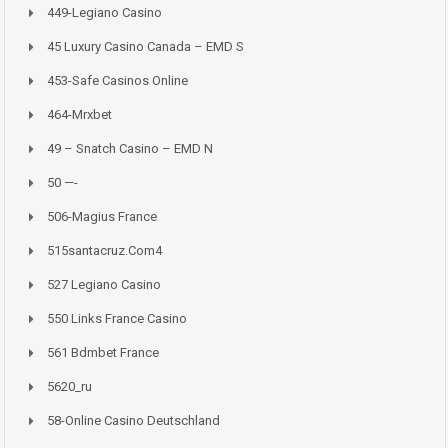
449-Legiano Casino
45 Luxury Casino Canada – EMD S
453-Safe Casinos Online
464-Mrxbet
49 – Snatch Casino – EMD N
50 —-
506-Magius France
515santacruz.com4
527 Legiano Casino
550 Links France Casino
561 Bdmbet France
5620_ru
58-Online Casino Deutschland