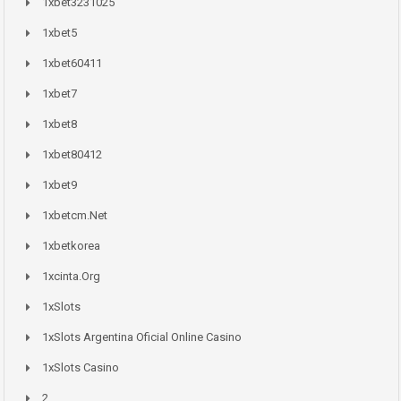
1xbet3231025
1xbet5
1xbet60411
1xbet7
1xbet8
1xbet80412
1xbet9
1xbetcm.net
1xbetkorea
1xcinta.org
1xSlots
1xSlots Argentina Oficial Online Casino
1xSlots Casino
2