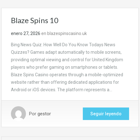
Blaze Spins 10
enero 27, 2026
en
blazespinscasino.uk
Bing News Quiz: How Well Do You Know Todays News
Quizzes? Games adapt automatically to mobile screens,
providing optimal viewing and control for United Kingdom
players who prefer gaming on smartphones or tablets.
Blaze Spins Casino operates through a mobile-optimized
website rather than offering dedicated applications for
Android or iOS devices. The platform represents a…
Por
gestor
Seguir leyendo