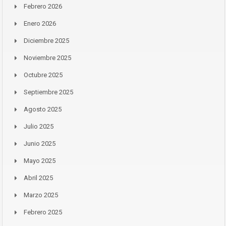
Febrero 2026
Enero 2026
Diciembre 2025
Noviembre 2025
Octubre 2025
Septiembre 2025
Agosto 2025
Julio 2025
Junio 2025
Mayo 2025
Abril 2025
Marzo 2025
Febrero 2025