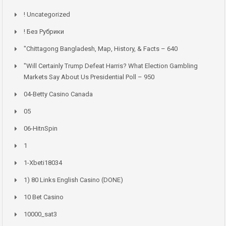
! Uncategorized
! Без Рубрики
"chittagong Bangladesh, Map, History, & Facts – 640
"Will Certainly Trump Defeat Harris? What Election Gambling
Markets Say About Us Presidential Poll – 950
04-Betty Casino Canada
05
06-HitnSpin
1
1-Xbeti18034
1) 80 Links English Casino (DONE)
10 Bet Casino
10000_sat3