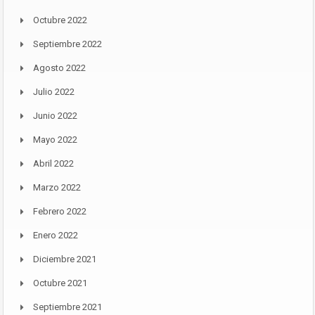
Octubre 2022
Septiembre 2022
Agosto 2022
Julio 2022
Junio 2022
Mayo 2022
Abril 2022
Marzo 2022
Febrero 2022
Enero 2022
Diciembre 2021
Octubre 2021
Septiembre 2021