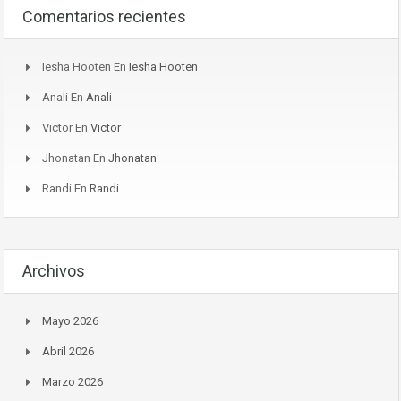
Comentarios recientes
Iesha Hooten
En
Iesha Hooten
Anali
En
Anali
Victor
En
Victor
Jhonatan
En
Jhonatan
Randi
En
Randi
Archivos
Mayo 2026
Abril 2026
Marzo 2026