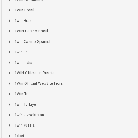
1Win Brasil
1win Brazil
1WIN Casino Brasil
1win Casino Spanish
1win Fr
1win India
1WIN Official In Russia
1Win Official WebSite India
1Win Tr
1win Turkiye
1win Uzbekistan
1winRussia
1xbet