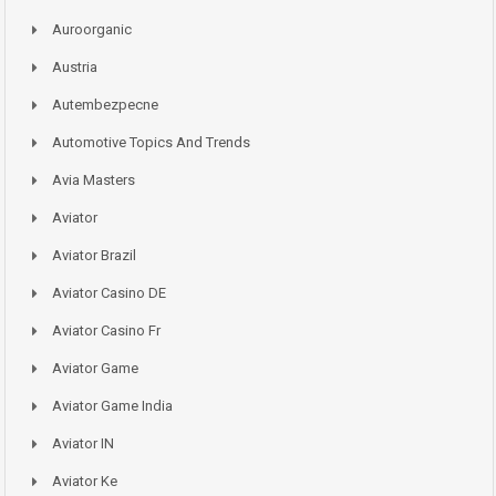
Auroorganic
Austria
Autembezpecne
Automotive Topics And Trends
Avia Masters
Aviator
Aviator Brazil
Aviator Casino DE
Aviator Casino Fr
Aviator Game
Aviator Game India
Aviator IN
Aviator Ke