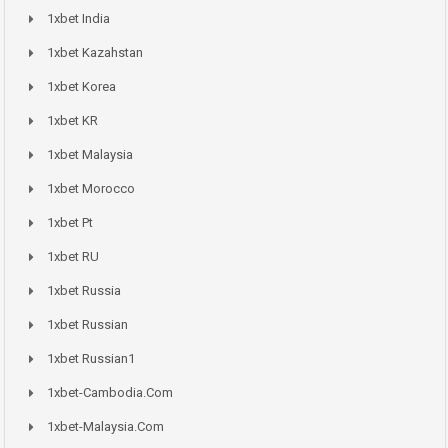
1xbet India
1xbet Kazahstan
1xbet Korea
1xbet KR
1xbet Malaysia
1xbet Morocco
1xbet Pt
1xbet RU
1xbet Russia
1xbet Russian
1xbet Russian1
1xbet-Cambodia.com
1xbet-Malaysia.com