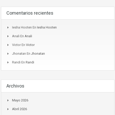
Comentarios recientes
Iesha Hooten
En
Iesha Hooten
Anali
En
Anali
Victor
En
Victor
Jhonatan
En
Jhonatan
Randi
En
Randi
Archivos
Mayo 2026
Abril 2026