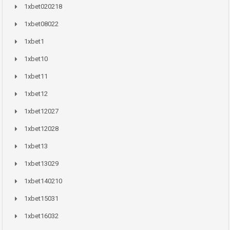
1xbet020218
1xbet08022
1xbet1
1xbet10
1xbet11
1xbet12
1xbet12027
1xbet12028
1xbet13
1xbet13029
1xbet140210
1xbet15031
1xbet16032