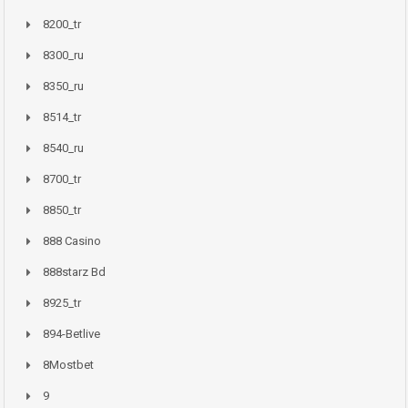
8200_tr
8300_ru
8350_ru
8514_tr
8540_ru
8700_tr
8850_tr
888 Casino
888starz Bd
8925_tr
894-Betlive
8Mostbet
9