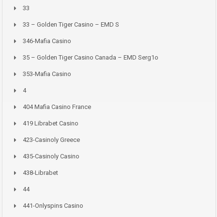
33
33 – Golden Tiger Casino – EMD S
346-Mafia Casino
35 – Golden Tiger Casino Canada – EMD Serg1o
353-Mafia Casino
4
404 Mafia Casino France
419 Librabet Casino
423-Casinoly Greece
435-Casinoly Casino
438-Librabet
44
441-Onlyspins Casino