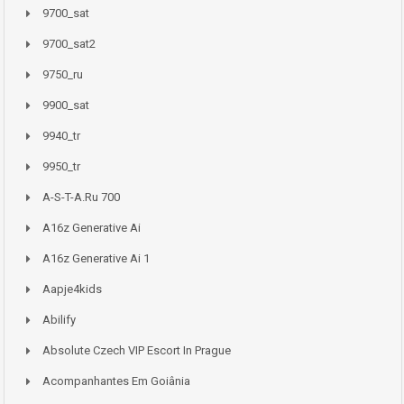
9700_sat
9700_sat2
9750_ru
9900_sat
9940_tr
9950_tr
A-S-T-A.ru 700
A16z Generative Ai
A16z Generative Ai 1
Aapje4kids
Abilify
Absolute Czech VIP Escort In Prague
Acompanhantes Em Goiânia