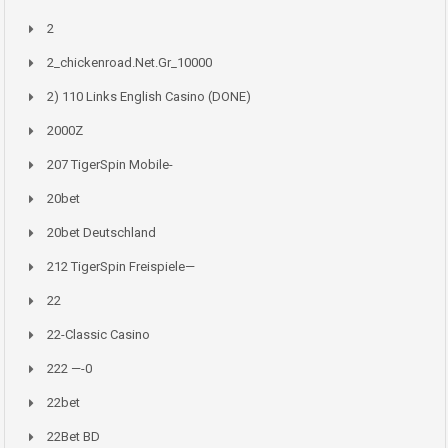
2
2_chickenroad.net.gr_10000
2) 110 Links English Casino (DONE)
2000Z
207 TigerSpin Mobile-
20bet
20bet Deutschland
212 TigerSpin Freispiele—
22
22-Classic Casino
222 —-0
22bet
22Bet BD