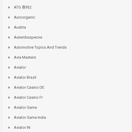
ATG 賽特2
Auroorganic
Austria
Autembezpecne
Automotive Topics And Trends
Avia Masters
Aviator
Aviator Brazil
Aviator Casino DE
Aviator Casino Fr
Aviator Game
Aviator Game India
Aviator IN