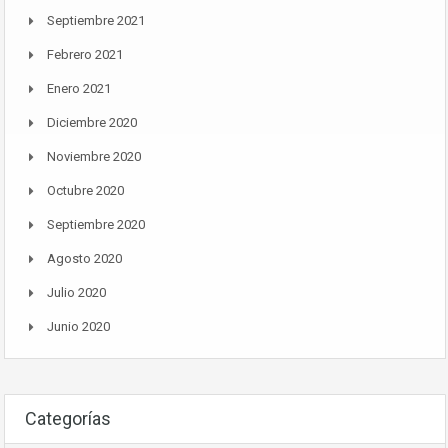
Septiembre 2021
Febrero 2021
Enero 2021
Diciembre 2020
Noviembre 2020
Octubre 2020
Septiembre 2020
Agosto 2020
Julio 2020
Junio 2020
Categorías