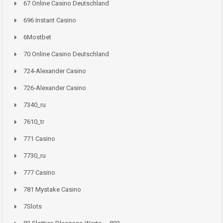
67 Online Casino Deutschland
696 Instant Casino
6Mostbet
70 Online Casino Deutschland
724-Alexander Casino
726-Alexander Casino
7340_ru
7610_tr
771 Casino
7730_ru
777 Casino
781 Mystake Casino
7Slots