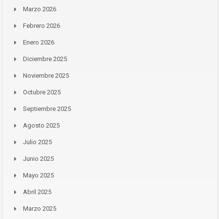
Marzo 2026
Febrero 2026
Enero 2026
Diciembre 2025
Noviembre 2025
Octubre 2025
Septiembre 2025
Agosto 2025
Julio 2025
Junio 2025
Mayo 2025
Abril 2025
Marzo 2025