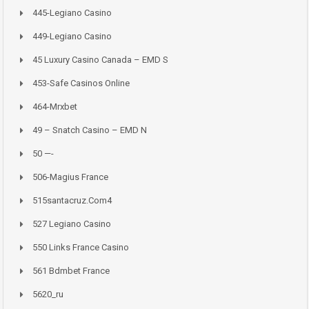
445-Legiano Casino
449-Legiano Casino
45 Luxury Casino Canada – EMD S
453-Safe Casinos Online
464-Mrxbet
49 – Snatch Casino – EMD N
50 —-
506-Magius France
515santacruz.com4
527 Legiano Casino
550 Links France Casino
561 Bdmbet France
5620_ru