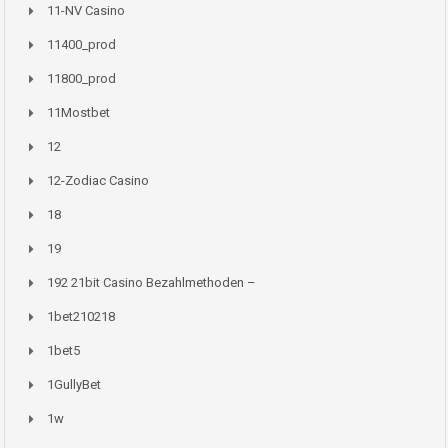
11-NV Casino
11400_prod
11800_prod
11Mostbet
12
12-Zodiac Casino
18
19
192 21bit Casino Bezahlmethoden –
1bet210218
1bet5
1GullyBet
1w