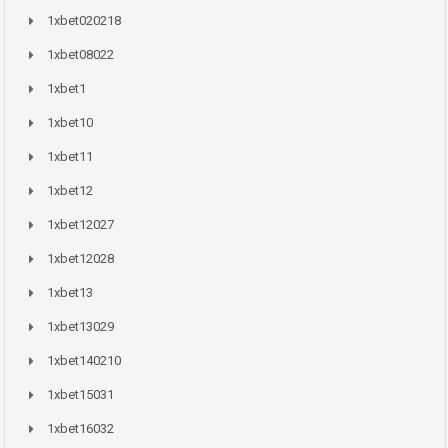
1xbet020218
1xbet08022
1xbet1
1xbet10
1xbet11
1xbet12
1xbet12027
1xbet12028
1xbet13
1xbet13029
1xbet140210
1xbet15031
1xbet16032