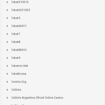
1xbet310310
1xbet3231025
1xbet5
1xbet60411
1xbet7
1xbet8
1xbet80412
1xbet9
1xbetcm.net
1xbetkorea
1xcinta.org
1xSlots
1xSlots Argentina Oficial Online Casino