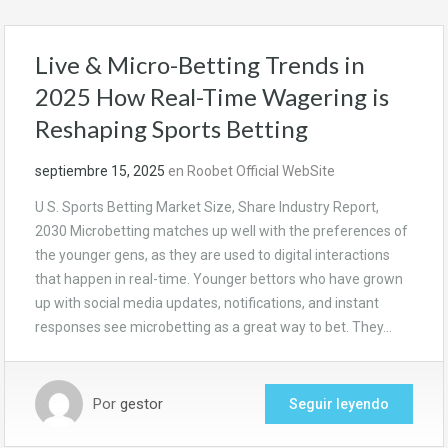
Live & Micro-Betting Trends in
2025 How Real-Time Wagering is
Reshaping Sports Betting
septiembre 15, 2025
en
Roobet Official WebSite
U S. Sports Betting Market Size, Share Industry Report,
2030 Microbetting matches up well with the preferences of
the younger gens, as they are used to digital interactions
that happen in real-time. Younger bettors who have grown
up with social media updates, notifications, and instant
responses see microbetting as a great way to bet. They…
Por
gestor
Seguir leyendo