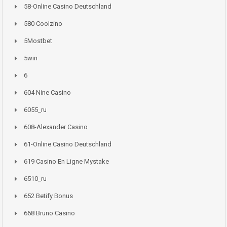
58-Online Casino Deutschland
580 Coolzino
5Mostbet
5win
6
604 Nine Casino
6055_ru
608-Alexander Casino
61-Online Casino Deutschland
619 Casino En Ligne Mystake
6510_ru
652 Betify Bonus
668 Bruno Casino