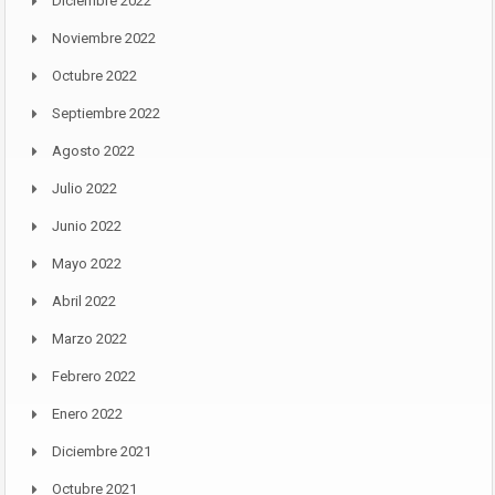
Diciembre 2022
Noviembre 2022
Octubre 2022
Septiembre 2022
Agosto 2022
Julio 2022
Junio 2022
Mayo 2022
Abril 2022
Marzo 2022
Febrero 2022
Enero 2022
Diciembre 2021
Octubre 2021