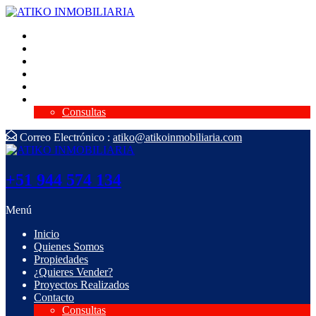
Inicio
Quienes Somos
Propiedades
¿Quieres Vender?
Proyectos Realizados
Contacto
Consultas
Correo Electrónico :
atiko@atikoinmobiliaria.com
+51 944 574 134
Menú
Inicio
Quienes Somos
Propiedades
¿Quieres Vender?
Proyectos Realizados
Contacto
Consultas