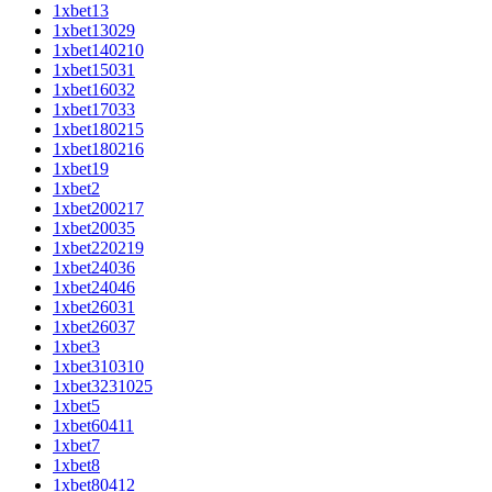
1xbet13
1xbet13029
1xbet140210
1xbet15031
1xbet16032
1xbet17033
1xbet180215
1xbet180216
1xbet19
1xbet2
1xbet200217
1xbet20035
1xbet220219
1xbet24036
1xbet24046
1xbet26031
1xbet26037
1xbet3
1xbet310310
1xbet3231025
1xbet5
1xbet60411
1xbet7
1xbet8
1xbet80412