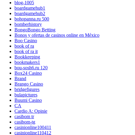
blog-1005
boardgamehub1
boardgamehub2
bohopanna.ru 500
bomberhistory
BongoBongo Betting
Bonos y ofertas de casinos online en México
Boo Casino
book of ra
book of ra it
Bookkeeping
bookmakers1
bou-sosh6.ru 120
Box24 Casino
Brand
Brango Casino
bridgefigures
bulapictures
Buumi Casino
CA
Cardio A: Opinie
casibom tr
casibom-tg
casinionline100411
casinionline110412