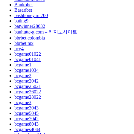
Bankobet
Basaribet
bashhoney.ru 700
bating9
batwinner28032
bauhutte-g.com – 카지노사이트
bbrbet colombia
bbrbet mx
bcg4
bcgame01022
bcgame01041
bcgame1
bcgame1034
bcgame2
bcgame2042
bcgame25021
bcgame26022
bcgame28022
bcgame3
bcgame3043
bcgame5045
bcgame7042
bcgame8043
bcgames4044