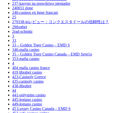
237-kasyno na prawdziwe pieniadze
240651 done
246-casinos en ligne francais
25
279338.jpレビュー：コンクエスタドールの信頼性は？
2Mostbet
2rad-schmitz
3
33
33 – Golden Tiger Casino – EMD S
346-mafia casino
35 – Golden Tiger Casino Canada – EMD Serg1o
353-mafia casino
4
404 mafia casino france
419 librabet casino
423-Casinoly Greece
435-casinoly casino
438-librabet
44
441-onlyspins casino
445-legiano casino
449-legiano casino
45 Luxury Casino Canada – EMD S