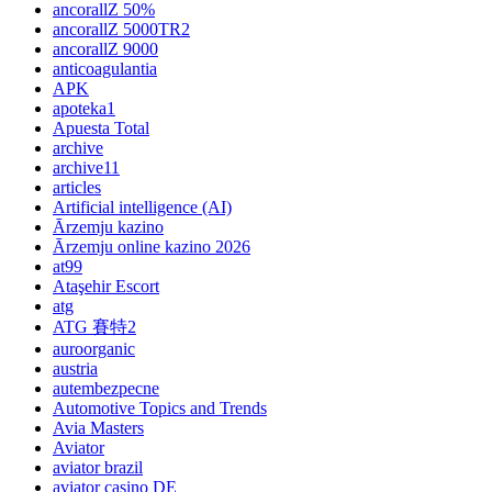
ancorallZ 50%
ancorallZ 5000TR2
ancorallZ 9000
anticoagulantia
APK
apoteka1
Apuesta Total
archive
archive11
articles
Artificial intelligence (AI)
Ārzemju kazino
Ārzemju online kazino 2026
at99
Ataşehir Escort
atg
ATG 賽特2
auroorganic
austria
autembezpecne
Automotive Topics and Trends
Avia Masters
Aviator
aviator brazil
aviator casino DE