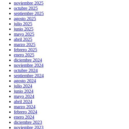
noviembre 2025
octubre 2025
septiembre 2025
agosto 2025
julio 2025
junio 2025
mayo 2025
abril 2025
marzo 2025
febrero 2025
enero 2025
diciembre 2024
noviembre 2024
octubre 2024
septiembre 2024
agosto 2024
julio 2024
junio 2024
mayo 2024
abril 2024
marzo 2024
febrero 2024
enero 2024
diciembre 2023
noviembre 2023