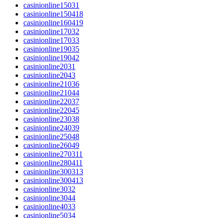
casinionline15031
casinionline150418
casinionline160419
casinionline17032
casinionline17033
casinionline19035
casinionline19042
casinionline2031
casinionline2043
casinionline21036
casinionline21044
casinionline22037
casinionline22045
casinionline23038
casinionline24039
casinionline25048
casinionline26049
casinionline270311
casinionline280411
casinionline300313
casinionline300413
casinionline3032
casinionline3044
casinionline4033
casinionline5034