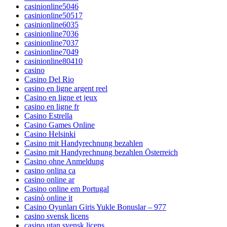
casinionline5046
casinionline50517
casinionline6035
casinionline7036
casinionline7037
casinionline7049
casinionline80410
casino
Casino Del Rio
casino en ligne argent reel
Casino en ligne et jeux
casino en ligne fr
Casino Estrella
Casino Games Online
Casino Helsinki
Casino mit Handyrechnung bezahlen
Casino mit Handyrechnung bezahlen Österreich
Casino ohne Anmeldung
casino onlina ca
casino online ar
Casino online em Portugal
casinò online it
Casino Oyunları Giris Yukle Bonuslar – 977
casino svensk licens
casino utan svensk licens