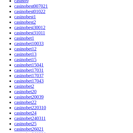
casino9
casinobest007021
casinobest01022
casinobest1
casinobest2
casinobest30012
casinobest31011
casinobet1
casinobet10033
casinobet12
casinobet13
casinobet15
casinobet15041
casinobet17031
casinobet17037
casinobet17043
casinobet2
casinobet20
casinobet20039
casinobet22
casinobet220310
casinobet24
casinobet240311
casinobet25
casinobet26021