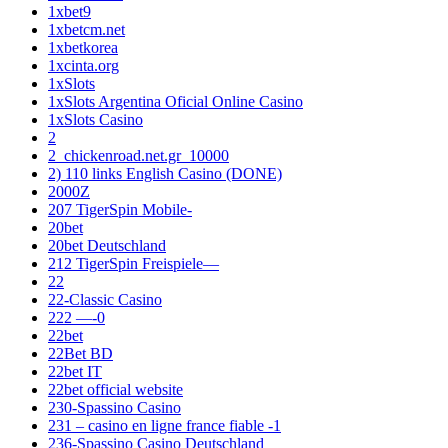
1xbet9
1xbetcm.net
1xbetkorea
1xcinta.org
1xSlots
1xSlots Argentina Oficial Online Casino
1xSlots Casino
2
2_chickenroad.net.gr_10000
2) 110 links English Casino (DONE)
2000Z
207 TigerSpin Mobile-
20bet
20bet Deutschland
212 TigerSpin Freispiele—
22
22-Classic Casino
222 —-0
22bet
22Bet BD
22bet IT
22bet official website
230-Spassino Casino
231 – casino en ligne france fiable -1
236-Spassino Casino Deutschland