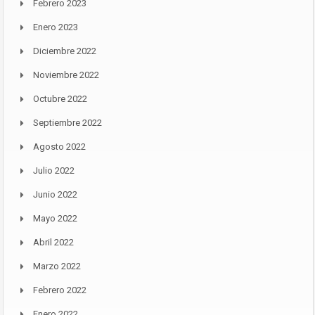
Febrero 2023
Enero 2023
Diciembre 2022
Noviembre 2022
Octubre 2022
Septiembre 2022
Agosto 2022
Julio 2022
Junio 2022
Mayo 2022
Abril 2022
Marzo 2022
Febrero 2022
Enero 2022