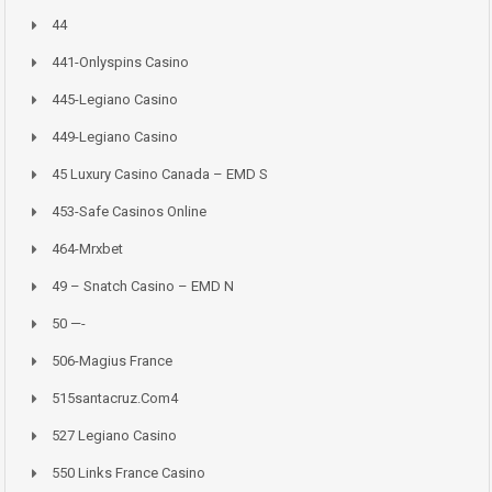
44
441-Onlyspins Casino
445-Legiano Casino
449-Legiano Casino
45 Luxury Casino Canada – EMD S
453-Safe Casinos Online
464-Mrxbet
49 – Snatch Casino – EMD N
50 —-
506-Magius France
515santacruz.com4
527 Legiano Casino
550 Links France Casino