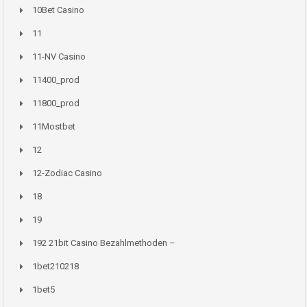
10Bet Casino
11
11-NV Casino
11400_prod
11800_prod
11Mostbet
12
12-Zodiac Casino
18
19
192 21bit Casino Bezahlmethoden –
1bet210218
1bet5