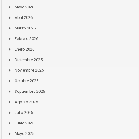
Mayo 2026
Abril 2026
Marzo 2026
Febrero 2026
Enero 2026
Diciembre 2025
Noviembre 2025
Octubre 2025
Septiembre 2025
Agosto 2025
Julio 2025
Junio 2025
Mayo 2025