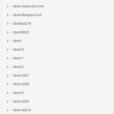
1xbet-Cambodia.com
1xbet-Malaysia.com
1xbet020218
1xbet08022
1xbet1
1xbet10
1xbet11
1xbet12
1xbet12027
1xbet12028
1xbet13
1xbet13029
1xbet140210