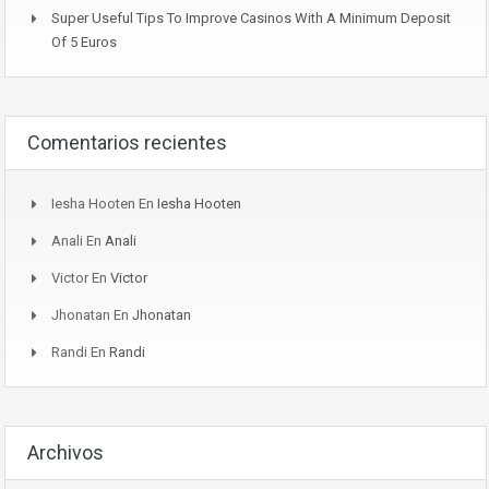
Super Useful Tips To Improve Casinos With A Minimum Deposit
Of 5 Euros
Comentarios recientes
Iesha Hooten
En
Iesha Hooten
Anali
En
Anali
Victor
En
Victor
Jhonatan
En
Jhonatan
Randi
En
Randi
Archivos