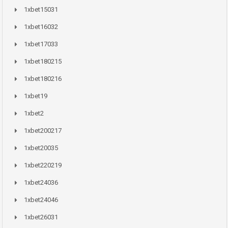
1xbet15031
1xbet16032
1xbet17033
1xbet180215
1xbet180216
1xbet19
1xbet2
1xbet200217
1xbet20035
1xbet220219
1xbet24036
1xbet24046
1xbet26031