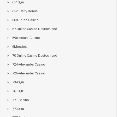
6510_ru
652 Betify Bonus
668 Bruno Casino
67 Online Casino Deutschland
696 Instant Casino
6Mostbet
70 Online Casino Deutschland
724-Alexander Casino
726-Alexander Casino
7340_ru
7610_tr
771 Casino
7730_ru