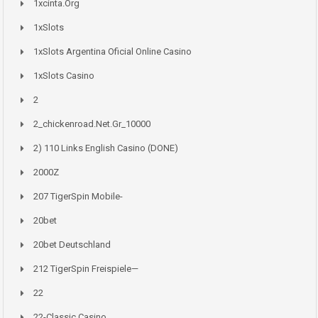
1xcinta.org
1xSlots
1xSlots Argentina Oficial Online Casino
1xSlots Casino
2
2_chickenroad.net.gr_10000
2) 110 Links English Casino (DONE)
2000Z
207 TigerSpin Mobile-
20bet
20bet Deutschland
212 TigerSpin Freispiele—
22
22-Classic Casino