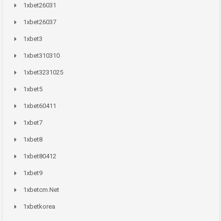
1xbet26031
1xbet26037
1xbet3
1xbet310310
1xbet3231025
1xbet5
1xbet60411
1xbet7
1xbet8
1xbet80412
1xbet9
1xbetcm.net
1xbetkorea