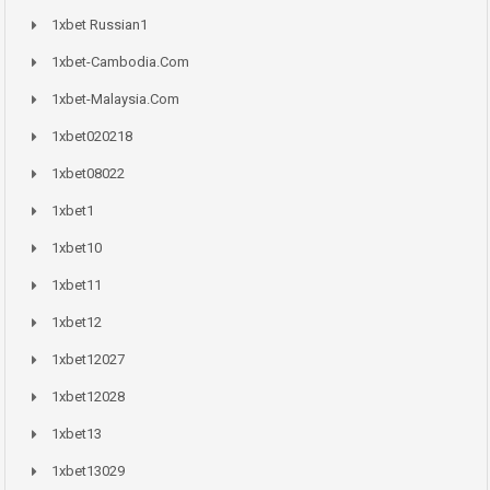
1xbet Russian1
1xbet-Cambodia.com
1xbet-Malaysia.com
1xbet020218
1xbet08022
1xbet1
1xbet10
1xbet11
1xbet12
1xbet12027
1xbet12028
1xbet13
1xbet13029