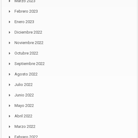
Marzo 2023
Febrero 2023
Enero 2023
Diciembre 2022
Noviembre 2022
Octubre 2022
Septiembre 2022
Agosto 2022
Julio 2022
Junio 2022
Mayo 2022
Abril 2022
Marzo 2022
Febrero 2022