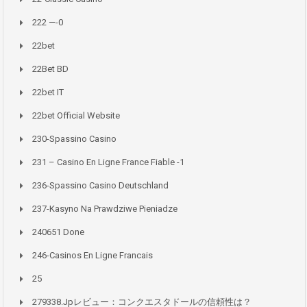
222 —-0
22bet
22Bet BD
22bet IT
22bet Official Website
230-Spassino Casino
231 – Casino En Ligne France Fiable -1
236-Spassino Casino Deutschland
237-Kasyno Na Prawdziwe Pieniadze
240651 Done
246-Casinos En Ligne Francais
25
279338.jpレビュー：コンクエスタドールの信頼性は？