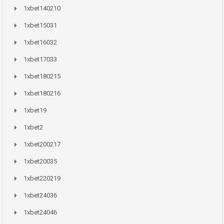
1xbet140210
1xbet15031
1xbet16032
1xbet17033
1xbet180215
1xbet180216
1xbet19
1xbet2
1xbet200217
1xbet20035
1xbet220219
1xbet24036
1xbet24046