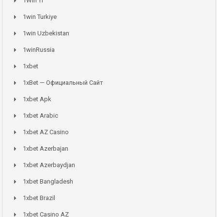
1Win Tr
1win Turkiye
1win Uzbekistan
1winRussia
1xbet
1xBet — Официальный Сайт
1xbet Apk
1xbet Arabic
1xbet AZ Casino
1xbet Azerbajan
1xbet Azerbaydjan
1xbet Bangladesh
1xbet Brazil
1xbet Casino AZ