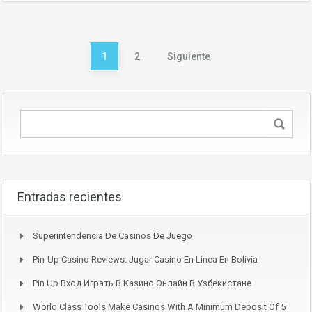
Posts
1
2
Siguiente
pagination
Entradas recientes
Superintendencia De Casinos De Juego
Pin-Up Casino Reviews: Jugar Casino En Línea En Bolivia
Pin Up Вход Играть В Казино Онлайн В Узбекистане
World Class Tools Make Casinos With A Minimum Deposit Of 5