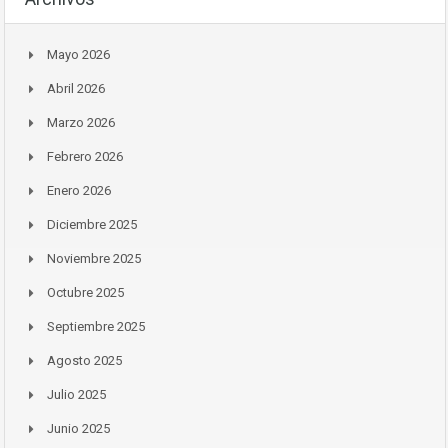
Mayo 2026
Abril 2026
Marzo 2026
Febrero 2026
Enero 2026
Diciembre 2025
Noviembre 2025
Octubre 2025
Septiembre 2025
Agosto 2025
Julio 2025
Junio 2025