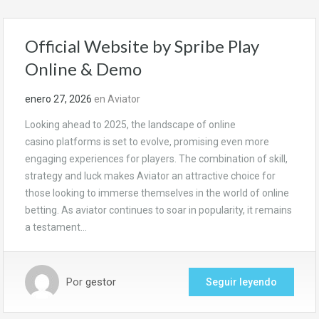
Official Website by Spribe Play
Online & Demo
enero 27, 2026
en
Aviator
Looking ahead to 2025, the landscape of online
casino platforms is set to evolve, promising even more
engaging experiences for players. The combination of skill,
strategy and luck makes Aviator an attractive choice for
those looking to immerse themselves in the world of online
betting. As aviator continues to soar in popularity, it remains
a testament…
Por
gestor
Seguir leyendo