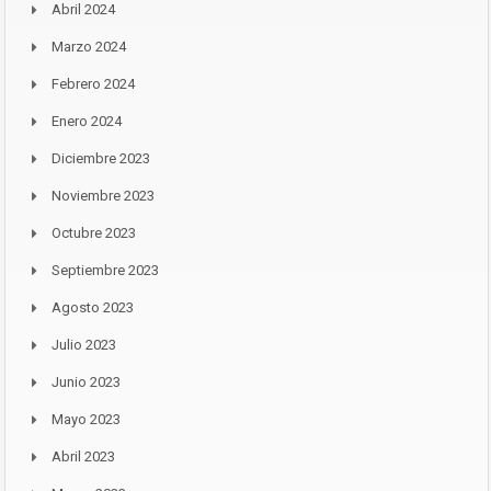
Abril 2024
Marzo 2024
Febrero 2024
Enero 2024
Diciembre 2023
Noviembre 2023
Octubre 2023
Septiembre 2023
Agosto 2023
Julio 2023
Junio 2023
Mayo 2023
Abril 2023