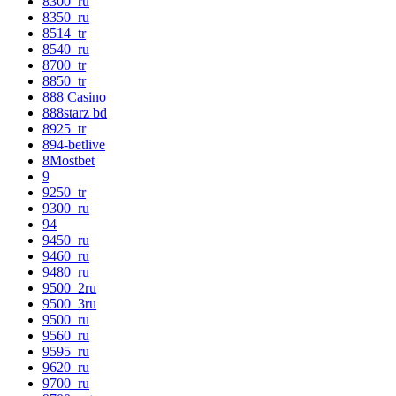
8300_ru
8350_ru
8514_tr
8540_ru
8700_tr
8850_tr
888 Casino
888starz bd
8925_tr
894-betlive
8Mostbet
9
9250_tr
9300_ru
94
9450_ru
9460_ru
9480_ru
9500_2ru
9500_3ru
9500_ru
9560_ru
9595_ru
9620_ru
9700_ru