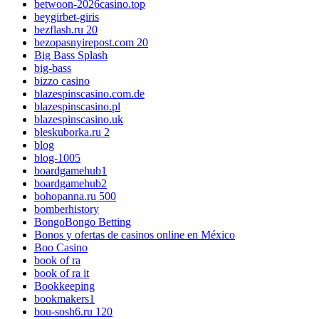
betwoon-2026casino.top
beygirbet-giris
bezflash.ru 20
bezopasnyirepost.com 20
Big Bass Splash
big-bass
bizzo casino
blazespinscasino.com.de
blazespinscasino.pl
blazespinscasino.uk
bleskuborka.ru 2
blog
blog-1005
boardgamehub1
boardgamehub2
bohopanna.ru 500
bomberhistory
BongoBongo Betting
Bonos y ofertas de casinos online en México
Boo Casino
book of ra
book of ra it
Bookkeeping
bookmakers1
bou-sosh6.ru 120