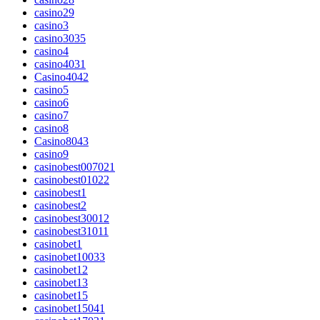
casino29
casino3
casino3035
casino4
casino4031
Casino4042
casino5
casino6
casino7
casino8
Casino8043
casino9
casinobest007021
casinobest01022
casinobest1
casinobest2
casinobest30012
casinobest31011
casinobet1
casinobet10033
casinobet12
casinobet13
casinobet15
casinobet15041