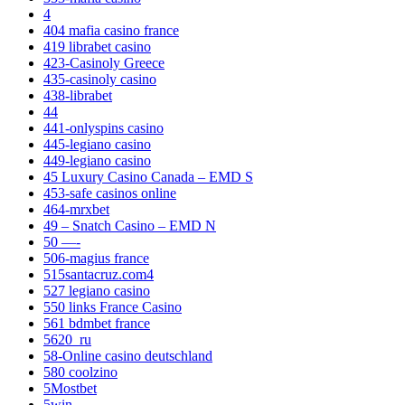
4
404 mafia casino france
419 librabet casino
423-Casinoly Greece
435-casinoly casino
438-librabet
44
441-onlyspins casino
445-legiano casino
449-legiano casino
45 Luxury Casino Canada – EMD S
453-safe casinos online
464-mrxbet
49 – Snatch Casino – EMD N
50 —-
506-magius france
515santacruz.com4
527 legiano casino
550 links France Casino
561 bdmbet france
5620_ru
58-Online casino deutschland
580 coolzino
5Mostbet
5win