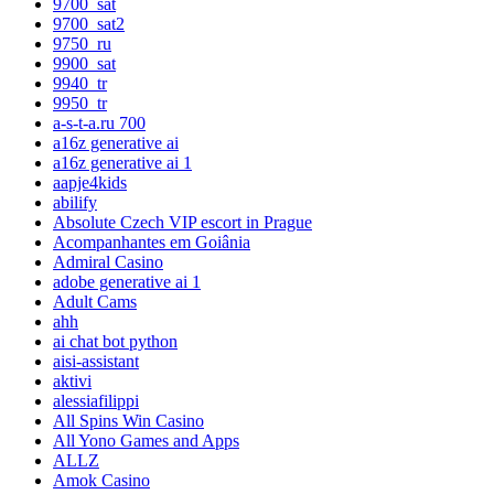
9700_sat
9700_sat2
9750_ru
9900_sat
9940_tr
9950_tr
a-s-t-a.ru 700
a16z generative ai
a16z generative ai 1
aapje4kids
abilify
Absolute Czech VIP escort in Prague
Acompanhantes em Goiânia
Admiral Casino
adobe generative ai 1
Adult Cams
ahh
ai chat bot python
aisi-assistant
aktivi
alessiafilippi
All Spins Win Casino
All Yono Games and Apps
ALLZ
Amok Casino