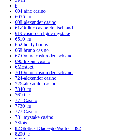
6
604 nine casino
6055_ru
608-alexander casino
61-Online casino deutschland
619 casino en ligne mystake
6510_ru
652 betify bonus
668 bruno casino
67 Online casino deutschland
696 Instant casino
6Mostbet
70 Online casino deutschland
724-alexander casino
726-alexander casino
7340_ru
7610_tr
771 Casino
7730_ru
777 Casino
781 mystake casino
7Slots
82 Slottica Dlaczego Warto – 892
8200_tr