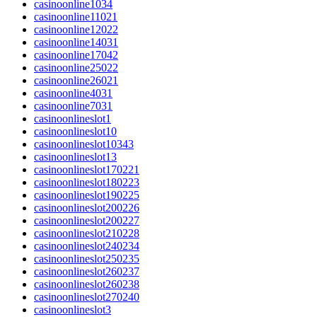
casinoonline1034
casinoonline11021
casinoonline12022
casinoonline14031
casinoonline17042
casinoonline25022
casinoonline26021
casinoonline4031
casinoonline7031
casinoonlineslot1
casinoonlineslot10
casinoonlineslot10343
casinoonlineslot13
casinoonlineslot170221
casinoonlineslot180223
casinoonlineslot190225
casinoonlineslot200226
casinoonlineslot200227
casinoonlineslot210228
casinoonlineslot240234
casinoonlineslot250235
casinoonlineslot260237
casinoonlineslot260238
casinoonlineslot270240
casinoonlineslot3