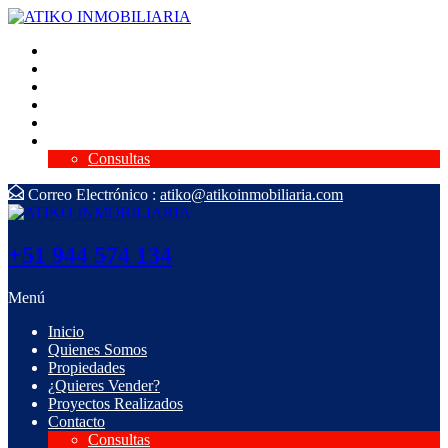
Inicio
Quienes Somos
Propiedades
¿Quieres Vender?
Proyectos Realizados
Contacto
Consultas
Correo Electrónico :
atiko@atikoinmobiliaria.com
+51 944 574 134
Menú
Inicio
Quienes Somos
Propiedades
¿Quieres Vender?
Proyectos Realizados
Contacto
Consultas