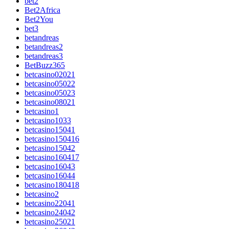
bet2
Bet2Africa
Bet2You
bet3
betandreas
betandreas2
betandreas3
BetBuzz365
betcasino02021
betcasino05022
betcasino05023
betcasino08021
betcasino1
betcasino1033
betcasino15041
betcasino150416
betcasino15042
betcasino160417
betcasino16043
betcasino16044
betcasino180418
betcasino2
betcasino22041
betcasino24042
betcasino25021