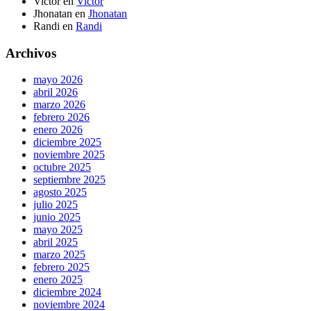
Victor
en
Victor
Jhonatan
en
Jhonatan
Randi
en
Randi
Archivos
mayo 2026
abril 2026
marzo 2026
febrero 2026
enero 2026
diciembre 2025
noviembre 2025
octubre 2025
septiembre 2025
agosto 2025
julio 2025
junio 2025
mayo 2025
abril 2025
marzo 2025
febrero 2025
enero 2025
diciembre 2024
noviembre 2024