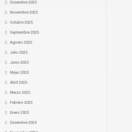
Diciembre 2025
Noviembre 2025
Octubre 2025
Septiembre 2025
Agosto 2025
Julio 2025
Junio 2025
Mayo 2025
Abril 2025
Marzo 2025
Febrero 2025
Enero 2025
Diciembre 2024