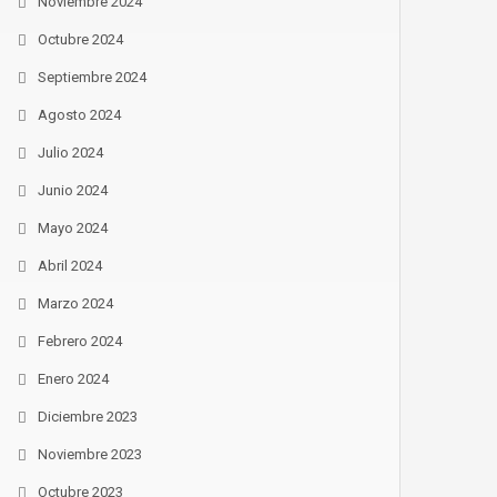
Noviembre 2024
Octubre 2024
Septiembre 2024
Agosto 2024
Julio 2024
Junio 2024
Mayo 2024
Abril 2024
Marzo 2024
Febrero 2024
Enero 2024
Diciembre 2023
Noviembre 2023
Octubre 2023