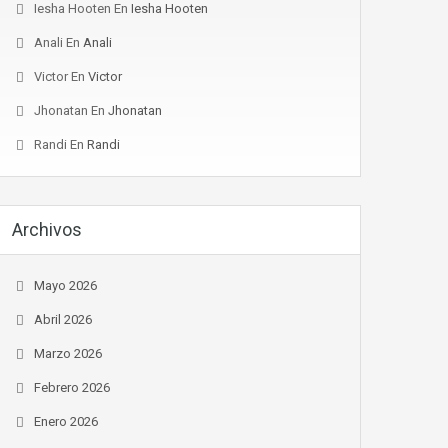
Iesha Hooten
En
Iesha Hooten
Anali
En
Anali
Victor
En
Victor
Jhonatan
En
Jhonatan
Randi
En
Randi
Archivos
Mayo 2026
Abril 2026
Marzo 2026
Febrero 2026
Enero 2026