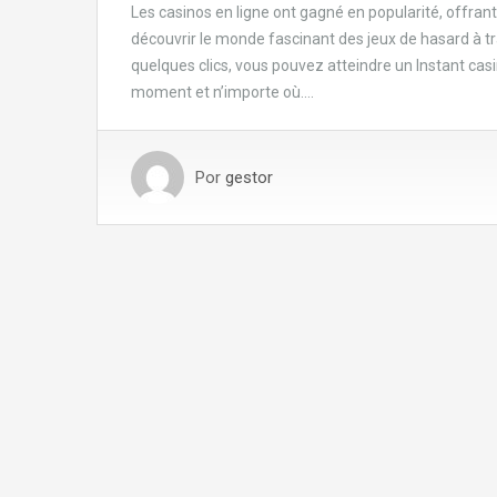
Les casinos en ligne ont gagné en popularité, offra
découvrir le monde fascinant des jeux de hasard à 
quelques clics, vous pouvez atteindre un Instant cas
moment et n’importe où….
Por
gestor