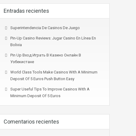
Entradas recientes
Superintendencia De Casinos De Juego
Pin-Up Casino Reviews: Jugar Casino En Línea En
Bolivia
Pin Up Вход Играть В Казино Онлайн В
Узбекистане
World Class Tools Make Casinos With A Minimum
Deposit Of 5 Euros Push Button Easy
Super Useful Tips To Improve Casinos With A
Minimum Deposit Of 5 Euros
Comentarios recientes