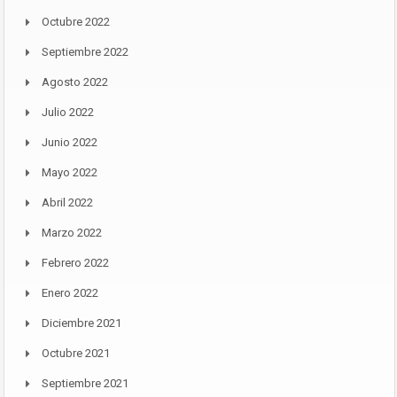
Octubre 2022
Septiembre 2022
Agosto 2022
Julio 2022
Junio 2022
Mayo 2022
Abril 2022
Marzo 2022
Febrero 2022
Enero 2022
Diciembre 2021
Octubre 2021
Septiembre 2021