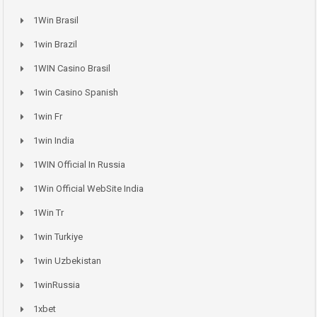
1Win Brasil
1win Brazil
1WIN Casino Brasil
1win Casino Spanish
1win Fr
1win India
1WIN Official In Russia
1Win Official WebSite India
1Win Tr
1win Turkiye
1win Uzbekistan
1winRussia
1xbet