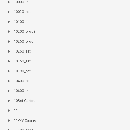
10000_tr
10030_sat
10100_tr
10200_prod3
10250_prod
10260_sat
10350_sat
10390_sat
10400_sat
10600_tr
10Bet Casino
11
11-NV Casino