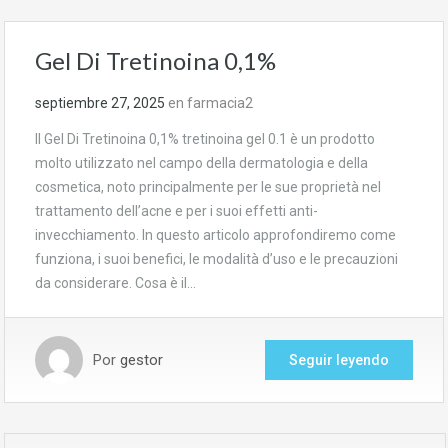
Gel Di Tretinoina 0,1%
septiembre 27, 2025
en
farmacia2
Il Gel Di Tretinoina 0,1% tretinoina gel 0.1 è un prodotto
molto utilizzato nel campo della dermatologia e della
cosmetica, noto principalmente per le sue proprietà nel
trattamento dell’acne e per i suoi effetti anti-
invecchiamento. In questo articolo approfondiremo come
funziona, i suoi benefici, le modalità d’uso e le precauzioni
da considerare. Cosa è il…
Por
gestor
Seguir leyendo