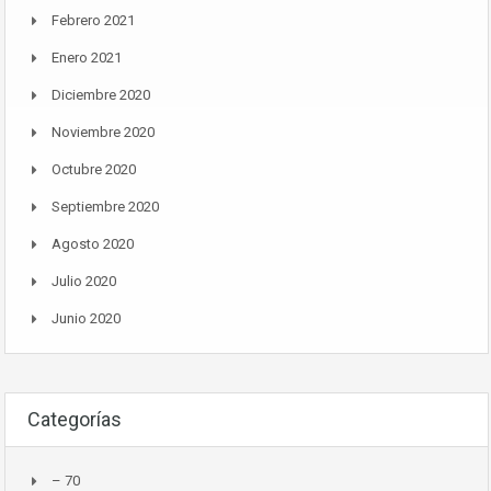
Febrero 2021
Enero 2021
Diciembre 2020
Noviembre 2020
Octubre 2020
Septiembre 2020
Agosto 2020
Julio 2020
Junio 2020
Categorías
– 70