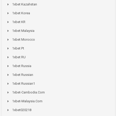
1xbet Kazahstan
1xbet Korea
1xbet KR
1xbet Malaysia
1xbet Morocco
1xbet Pt
1xbet RU
1xbet Russia
1xbet Russian
1xbet Russian1
1xbet-Cambodia.com
1xbet-Malaysia.com
1xbet020218