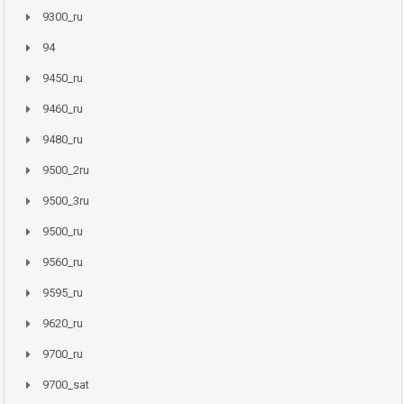
9300_ru
94
9450_ru
9460_ru
9480_ru
9500_2ru
9500_3ru
9500_ru
9560_ru
9595_ru
9620_ru
9700_ru
9700_sat