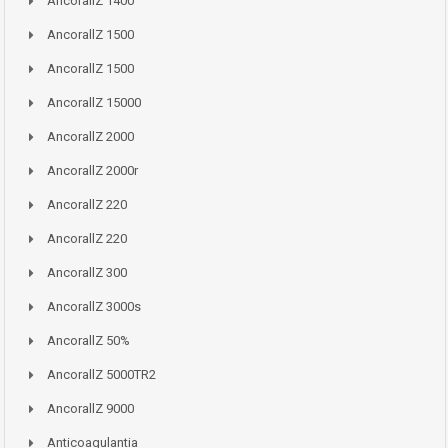
AncorallZ 1400
AncorallZ 1500
AncorallZ 1500
AncorallZ 15000
AncorallZ 2000
AncorallZ 2000r
AncorallZ 220
AncorallZ 220
AncorallZ 300
AncorallZ 3000s
AncorallZ 50%
AncorallZ 5000TR2
AncorallZ 9000
Anticoagulantia