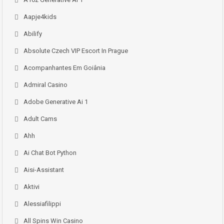
Aapje4kids
Abilify
Absolute Czech VIP Escort In Prague
Acompanhantes Em Goiânia
Admiral Casino
Adobe Generative Ai 1
Adult Cams
Ahh
Ai Chat Bot Python
Aisi-Assistant
Aktivi
Alessiafilippi
All Spins Win Casino