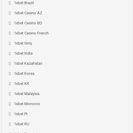
1xbet Brazil
1xbet Casino AZ
1xbet Casino BD
1xbet Casino French
1xbet Giriş
1xbet India
1xbet Kazahstan
1xbet Korea
1xbet KR
1xbet Malaysia
1xbet Morocco
1xbet Pt
1xbet RU