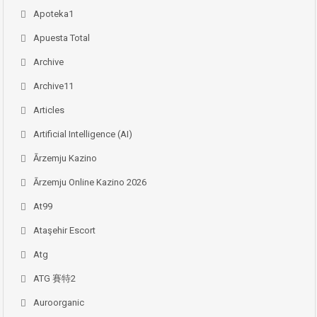
Apoteka1
Apuesta Total
Archive
Archive11
Articles
Artificial Intelligence (AI)
Ārzemju Kazino
Ārzemju Online Kazino 2026
At99
Ataşehir Escort
Atg
ATG 賽特2
Auroorganic