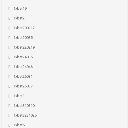
1xbet19
1xbet2
1xbet200217
1xbet20035
1xbet220219
1xbet24036
1xbet24046
1xbet26031
1xbet26037
1xbet3
1xbet310310
1xbet3231025
1xbet5