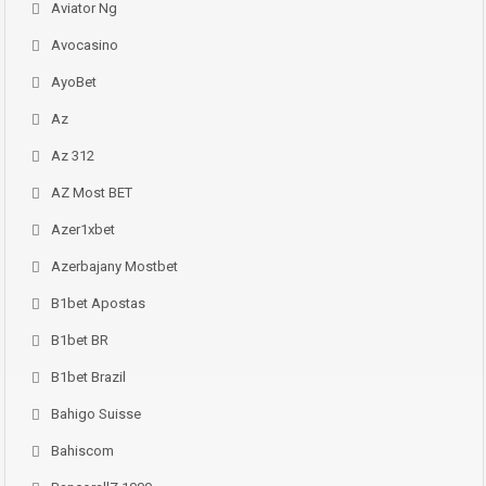
Aviator Ng
Avocasino
AyoBet
Az
Az 312
AZ Most BET
Azer1xbet
Azerbajany Mostbet
B1bet Apostas
B1bet BR
B1bet Brazil
Bahigo Suisse
Bahiscom