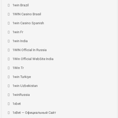
1win Brazil
1WIN Casino Brasil
1win Casino Spanish
1win Fr
1win India
1WIN Official In Russia
1Win Official WebSite India
1Win Tr
1win Turkiye
1win Uzbekistan
1winRussia
1xbet
1xBet — Официальный Сайт