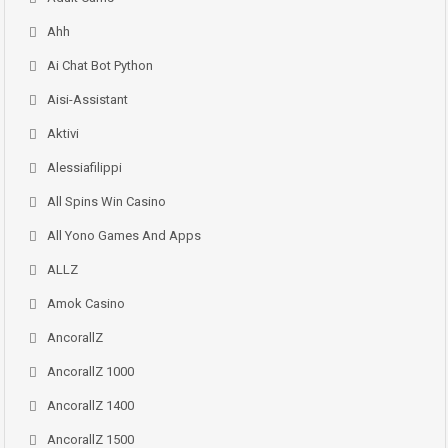
Ahh
Ai Chat Bot Python
Aisi-Assistant
Aktivi
Alessiafilippi
All Spins Win Casino
All Yono Games And Apps
ALLZ
Amok Casino
AncorallZ
AncorallZ 1000
AncorallZ 1400
AncorallZ 1500