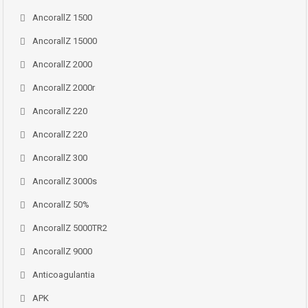
AncorallZ 1500
AncorallZ 15000
AncorallZ 2000
AncorallZ 2000r
AncorallZ 220
AncorallZ 220
AncorallZ 300
AncorallZ 3000s
AncorallZ 50%
AncorallZ 5000TR2
AncorallZ 9000
Anticoagulantia
APK