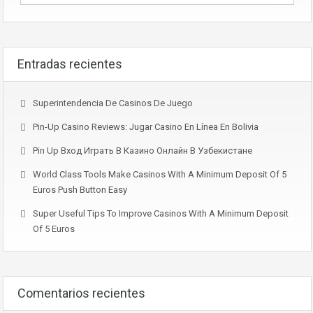
Entradas recientes
Superintendencia De Casinos De Juego
Pin-Up Casino Reviews: Jugar Casino En Línea En Bolivia
Pin Up Вход Играть В Казино Онлайн В Узбекистане
World Class Tools Make Casinos With A Minimum Deposit Of 5
Euros Push Button Easy
Super Useful Tips To Improve Casinos With A Minimum Deposit
Of 5 Euros
Comentarios recientes