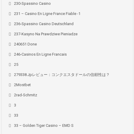
230-Spassino Casino
231 – Casino En Ligne France Fiable -1
236-Spassino Casino Deutschland
237-Kasyno Na Prawdziwe Pieniadze
240651 Done
246-Casinos En Ligne Francais
25
279338.jpレビュー：コンクエスタドールの信頼性は？
2Mostbet
2rad-Schmitz
3
33
33 – Golden Tiger Casino – EMD S