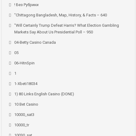
! Без Рубрики
"chittagong Bangladesh, Map, History, & Facts – 640
"Will Certainly Trump Defeat Harris? What Election Gambling
Markets Say About Us Presidential Poll – 950
04-Betty Casino Canada
05
06-HitnSpin
1
1-Xbeti18034
1) 80 Links English Casino (DONE)
10 Bet Casino
10000_sat3
10000_tr
10030_sat