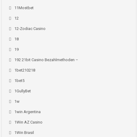
11Mostbet
12
12-Zodiac Casino
18
19
192 21bit Casino Bezahlmethoden –
1bet210218
1bet5
1GullyBet
1w
1win Argentina
1Win AZ Casino
1Win Brasil