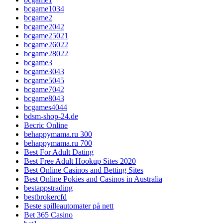
bcgame1034
bcgame2
bcgame2042
bcgame25021
bcgame26022
bcgame28022
bcgame3
bcgame3043
bcgame5045
bcgame7042
bcgame8043
bcgames4044
bdsm-shop-24.de
Becric Online
behappymama.ru 300
behappymama.ru 700
Best For Adult Dating
Best Free Adult Hookup Sites 2020
Best Online Casinos and Betting Sites
Best Online Pokies and Casinos in Australia
bestappstrading
bestbrokercfd
Beste spilleautomater på nett
Bet 365 Casino