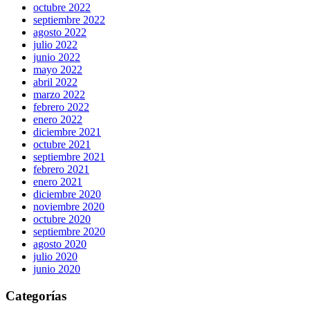
octubre 2022
septiembre 2022
agosto 2022
julio 2022
junio 2022
mayo 2022
abril 2022
marzo 2022
febrero 2022
enero 2022
diciembre 2021
octubre 2021
septiembre 2021
febrero 2021
enero 2021
diciembre 2020
noviembre 2020
octubre 2020
septiembre 2020
agosto 2020
julio 2020
junio 2020
Categorías