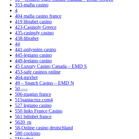
353-mafia casino
4
404 mafia casino france
419 librabet casino
423-Casinoly Greece
435-casinoly casino
438-librabet
44
441-onlyspins casino
445-legiano casino
449-legiano casino
45 Luxury Casino Canada – EMD S
453-safe casinos online
464-mrxbet
49 – Snatch Casino – EMD N
50 —-
506-magius france
515santacruz.com4
527 legiano casino
550 links France Casino
561 bdmbet france
5620_ru
58-Online casino deutschland
580 coolzino
5Mostbet