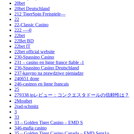
20bet
20bet Deutschland
212 TigerSpin Freispiele—
22
22-Classic Casino
222 —-0
22bet
22Bet BD
22bet IT
22bet official website
230-Spassino Casino
231 – casino en ligne france fiable -1
236-Spassino Casino Deutschland
237-kasyno na prawdziwe pieniadze
240651 done
246-casinos en ligne francais
25
279338.jpレビュー：コンクエスタドールの信頼性は？
2Mostbet
2rad-schmitz
3
33
33 – Golden Tiger Casino – EMD S
346-mafia casino
35 – Golden Tiger Casino Canada – EMD Serg1o