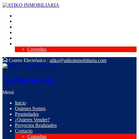
Inicio
Quienes Somos
Propiedades
¿Quieres Vender?
Proyectos Realizados
Contacto
Consultas
Correo Electrónico :
atiko@atikoinmobiliaria.com
+51 944 574 134
Menú
Inicio
Quienes Somos
Propiedades
¿Quieres Vender?
Proyectos Realizados
Contacto
Consultas