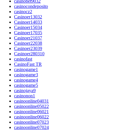
casinobet9032
casinocondeposito
casinocz2
Casinoer13032
Casinoer14033
Casinoer15034
Casinoer17035
Casinoer21037
Casinoer22038
Casinoer23039
Casinoer280310
casinofast
CasinoFast TR
casinogame1
casinogame3
casinogame4
casinogame5
casinojaya9
casinonon1
casinoonline04031
casinoonline05022
casinoonline06021
casinoonline06022
casinoonline07023
casinoonline07024