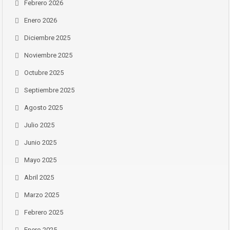
Febrero 2026
Enero 2026
Diciembre 2025
Noviembre 2025
Octubre 2025
Septiembre 2025
Agosto 2025
Julio 2025
Junio 2025
Mayo 2025
Abril 2025
Marzo 2025
Febrero 2025
Enero 2025