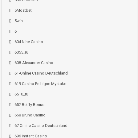
5Mostbet
5win
6
604 Nine Casino
6055_ru
608-Alexander Casino
61-Online Casino Deutschland
619 Casino En Ligne Mystake
6510_ru
652 Betify Bonus
668 Bruno Casino
67 Online Casino Deutschland
696 Instant Casino