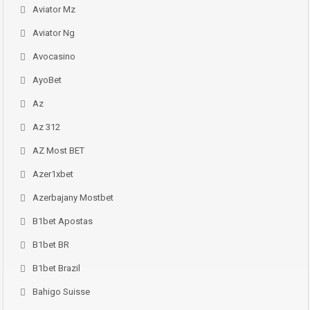
Aviator Mz
Aviator Ng
Avocasino
AyoBet
Az
Az 312
AZ Most BET
Azer1xbet
Azerbajany Mostbet
B1bet Apostas
B1bet BR
B1bet Brazil
Bahigo Suisse