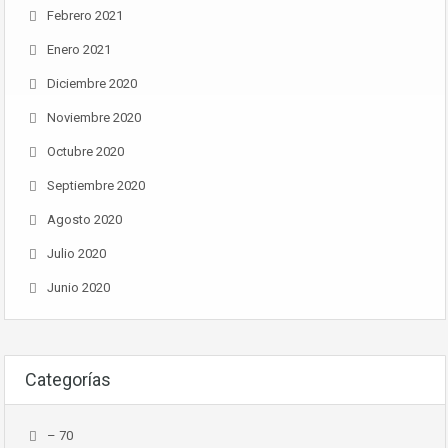
Febrero 2021
Enero 2021
Diciembre 2020
Noviembre 2020
Octubre 2020
Septiembre 2020
Agosto 2020
Julio 2020
Junio 2020
Categorías
– 70