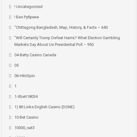
! Uncategorized
! Без Рубрики
"chittagong Bangladesh, Map, History, & Facts – 640
"Will Certainly Trump Defeat Harris? What Election Gambling
Markets Say About Us Presidential Poll – 950
04-Betty Casino Canada
05
06-HitnSpin
1
1-Xbeti18034
1) 80 Links English Casino (DONE)
10 Bet Casino
10000_sat3