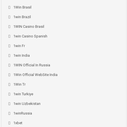
1Win Brasil
1win Brazil
1WIN Casino Brasil
1win Casino Spanish
1win Fr
1win India
1WIN Official In Russia
1Win Official WebSite India
1Win Tr
1win Turkiye
1win Uzbekistan
1winRussia
1xbet