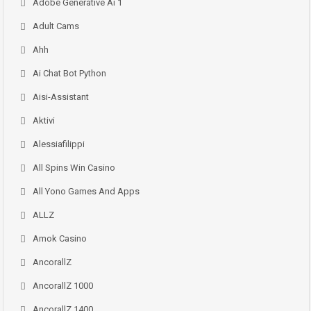
Adobe Generative Ai 1
Adult Cams
Ahh
Ai Chat Bot Python
Aisi-Assistant
Aktivi
Alessiafilippi
All Spins Win Casino
All Yono Games And Apps
ALLZ
Amok Casino
AncorallZ
AncorallZ 1000
AncorallZ 1400