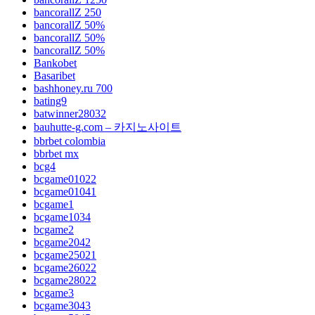
bancorallZ 250
bancorallZ 50%
bancorallZ 50%
bancorallZ 50%
Bankobet
Basaribet
bashhoney.ru 700
bating9
batwinner28032
bauhutte-g.com – 카지노사이트
bbrbet colombia
bbrbet mx
bcg4
bcgame01022
bcgame01041
bcgame1
bcgame1034
bcgame2
bcgame2042
bcgame25021
bcgame26022
bcgame28022
bcgame3
bcgame3043