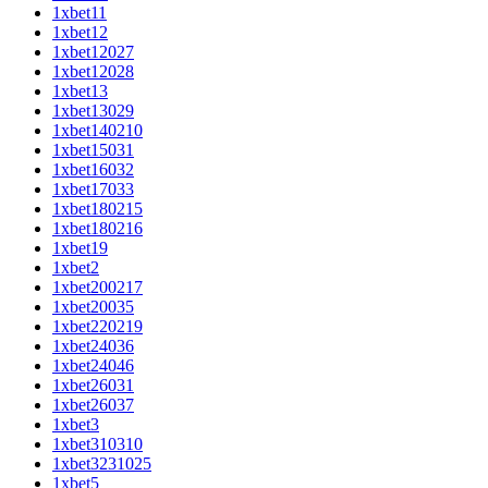
1xbet11
1xbet12
1xbet12027
1xbet12028
1xbet13
1xbet13029
1xbet140210
1xbet15031
1xbet16032
1xbet17033
1xbet180215
1xbet180216
1xbet19
1xbet2
1xbet200217
1xbet20035
1xbet220219
1xbet24036
1xbet24046
1xbet26031
1xbet26037
1xbet3
1xbet310310
1xbet3231025
1xbet5