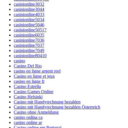
casinionline3032
casinionline3044
casinionline4033
casinionline5034
casinionline5046
casinionline50517
casinionline6035
casinionline7036
casinionline7037
casinionline7049
casinionline80410
casino
Casino Del Rio
casino en ligne argent reel
Casino en ligne et jeux
casino en ligne fr
Casino Estrella
Casino Games Online
Casino Helsinki
Casino mit Handyrechnung bezahlen
Casino mit Handyrechnung bezahlen Österreich
Casino ohne Anmeldung
casino onlina ca
casino online ar
Casino online em Portugal