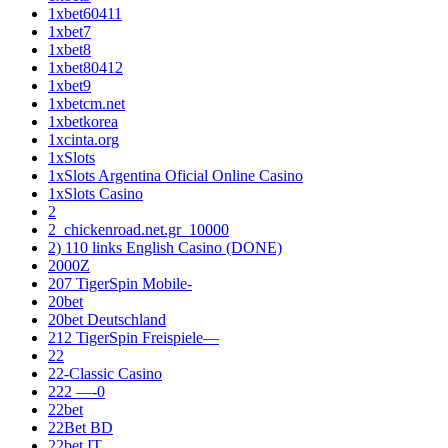
1xbet60411
1xbet7
1xbet8
1xbet80412
1xbet9
1xbetcm.net
1xbetkorea
1xcinta.org
1xSlots
1xSlots Argentina Oficial Online Casino
1xSlots Casino
2
2_chickenroad.net.gr_10000
2) 110 links English Casino (DONE)
2000Z
207 TigerSpin Mobile-
20bet
20bet Deutschland
212 TigerSpin Freispiele—
22
22-Classic Casino
222 —-0
22bet
22Bet BD
22bet IT