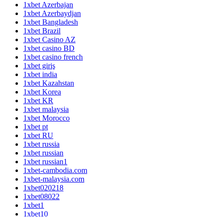
1xbet Azerbajan
1xbet Azerbaydjan
1xbet Bangladesh
1xbet Brazil
1xbet Casino AZ
1xbet casino BD
1xbet casino french
1xbet giriş
1xbet india
1xbet Kazahstan
1xbet Korea
1xbet KR
1xbet malaysia
1xbet Morocco
1xbet pt
1xbet RU
1xbet russia
1xbet russian
1xbet russian1
1xbet-cambodia.com
1xbet-malaysia.com
1xbet020218
1xbet08022
1xbet1
1xbet10