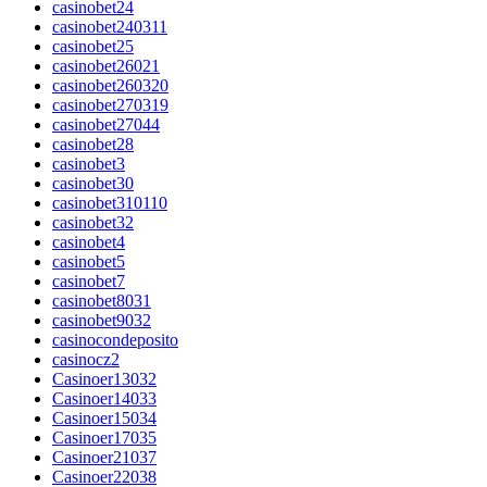
casinobet24
casinobet240311
casinobet25
casinobet26021
casinobet260320
casinobet270319
casinobet27044
casinobet28
casinobet3
casinobet30
casinobet310110
casinobet32
casinobet4
casinobet5
casinobet7
casinobet8031
casinobet9032
casinocondeposito
casinocz2
Casinoer13032
Casinoer14033
Casinoer15034
Casinoer17035
Casinoer21037
Casinoer22038