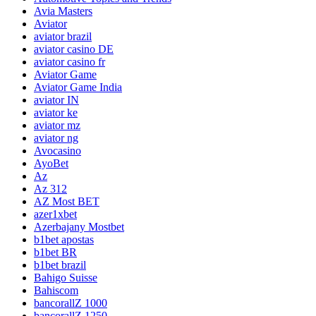
Avia Masters
Aviator
aviator brazil
aviator casino DE
aviator casino fr
Aviator Game
Aviator Game India
aviator IN
aviator ke
aviator mz
aviator ng
Avocasino
AyoBet
Az
Az 312
AZ Most BET
azer1xbet
Azerbajany Mostbet
b1bet apostas
b1bet BR
b1bet brazil
Bahigo Suisse
Bahiscom
bancorallZ 1000
bancorallZ 1250