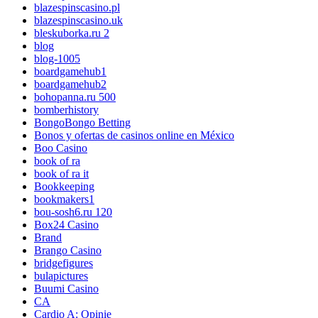
blazespinscasino.pl
blazespinscasino.uk
bleskuborka.ru 2
blog
blog-1005
boardgamehub1
boardgamehub2
bohopanna.ru 500
bomberhistory
BongoBongo Betting
Bonos y ofertas de casinos online en México
Boo Casino
book of ra
book of ra it
Bookkeeping
bookmakers1
bou-sosh6.ru 120
Box24 Casino
Brand
Brango Casino
bridgefigures
bulapictures
Buumi Casino
CA
Cardio A: Opinie