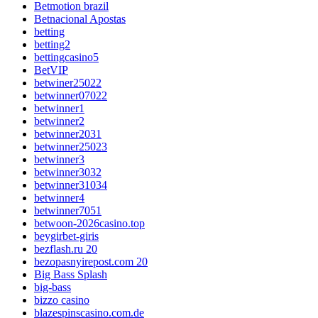
Betmotion brazil
Betnacional Apostas
betting
betting2
bettingcasino5
BetVIP
betwiner25022
betwinner07022
betwinner1
betwinner2
betwinner2031
betwinner25023
betwinner3
betwinner3032
betwinner31034
betwinner4
betwinner7051
betwoon-2026casino.top
beygirbet-giris
bezflash.ru 20
bezopasnyirepost.com 20
Big Bass Splash
big-bass
bizzo casino
blazespinscasino.com.de