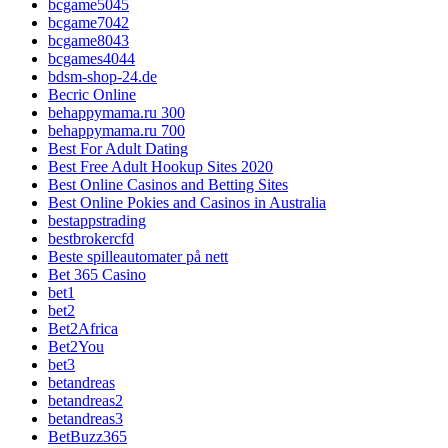
bcgame5045
bcgame7042
bcgame8043
bcgames4044
bdsm-shop-24.de
Becric Online
behappymama.ru 300
behappymama.ru 700
Best For Adult Dating
Best Free Adult Hookup Sites 2020
Best Online Casinos and Betting Sites
Best Online Pokies and Casinos in Australia
bestappstrading
bestbrokercfd
Beste spilleautomater på nett
Bet 365 Casino
bet1
bet2
Bet2Africa
Bet2You
bet3
betandreas
betandreas2
betandreas3
BetBuzz365