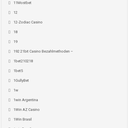
11Mostbet
12
12-Zodiac Casino
18
19
192 21bit Casino Bezahlmethoden –
1bet210218
1bet5
1GullyBet
1w
1win Argentina
1Win AZ Casino
1Win Brasil