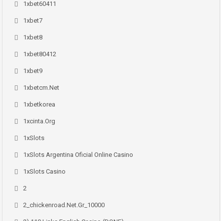
1xbet60411
1xbet7
1xbet8
1xbet80412
1xbet9
1xbetcm.net
1xbetkorea
1xcinta.org
1xSlots
1xSlots Argentina Oficial Online Casino
1xSlots Casino
2
2_chickenroad.net.gr_10000