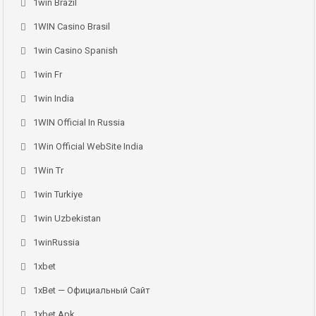
1win Brazil
1WIN Casino Brasil
1win Casino Spanish
1win Fr
1win India
1WIN Official In Russia
1Win Official WebSite India
1Win Tr
1win Turkiye
1win Uzbekistan
1winRussia
1xbet
1xBet — Официальный Сайт
1xbet Apk