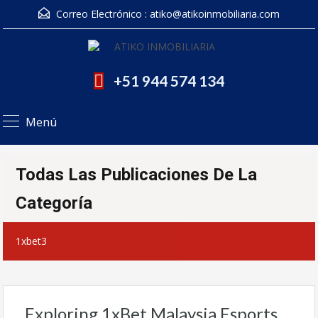
Correo Electrónico :
atiko@atikoinmobiliaria.com
+51 944 574 134
Menú
Todas Las Publicaciones De La
Categoría
1xbet3
Exploring 1xBet Malaysia Esports