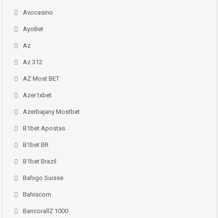
Avocasino
AyoBet
Az
Az 312
AZ Most BET
Azer1xbet
Azerbajany Mostbet
B1bet Apostas
B1bet BR
B1bet Brazil
Bahigo Suisse
Bahiscom
BancorallZ 1000