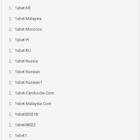
1xbet KR
1xbet Malaysia
1xbet Morocco
1xbet Pt
1xbet RU
1xbet Russia
1xbet Russian
1xbet Russian1
1xbet-Cambodia.com
1xbet-Malaysia.com
1xbet020218
1xbet08022
1xbet1