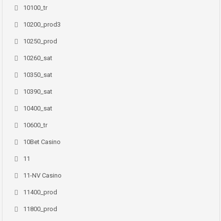
10100_tr
10200_prod3
10250_prod
10260_sat
10350_sat
10390_sat
10400_sat
10600_tr
10Bet Casino
11
11-NV Casino
11400_prod
11800_prod