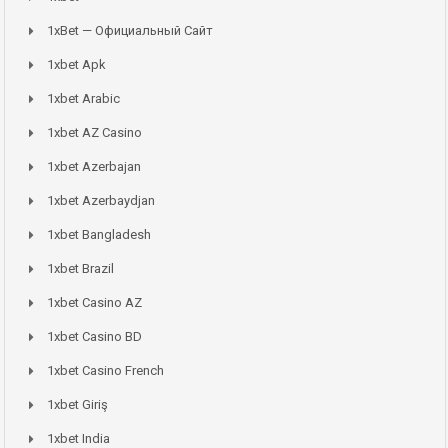
1xBet — Официальный Сайт
1xbet Apk
1xbet Arabic
1xbet AZ Casino
1xbet Azerbajan
1xbet Azerbaydjan
1xbet Bangladesh
1xbet Brazil
1xbet Casino AZ
1xbet Casino BD
1xbet Casino French
1xbet Giriş
1xbet India