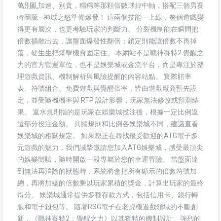
萬別亂加速、別貪，穩穩等那顆倍數球掉中軸，搭配三個男賽
特圖騰—神域之怒準備爆發！ 這兩個技能一上線，整個遊戲變
得更有層次，也更考驗玩家的判斷力。 分裂機制能在瞬間把
倍數擴散出去，讓盤面爆發性翻倍；鎖定則能讓倍數不再掉
落，硬生生把爆擊機會固定住。 本網站不是戰神賽特2 覺醒之
力的官方營運單位，也不是娛樂城或金流平台，而是專注於整
理遊戲資訊、機制解析與風險提醒的內容站點。 實際賠率
表、符號組合、免費遊戲與覺醒倍率，皆由遊戲廠商預先設
定，並受隨機機率與 RTP 設計影響，玩家無法修改或預測結
果。 返水規則指的是玩家在娛樂城投注後，根據一定比例返
還部分投注金額。 具體規則和比例各娛樂城不同，建議查看
娛樂城的相關規定。 如果您正在尋找最受歡迎的ATG電子多
元遊戲的魅力，我們誠摯邀請您加入ATG娛樂城，感受最頂尖
的娛樂體驗，隨時開啟一段專屬於您的幸運冒險。 當盤面達
到無法再消除的狀態時，系統將會把所有顯示的倍數符號加
總，再將加總的倍數乘以玩家累積的獎金，計算出玩家的最終
得分。 娛樂城通常提供多種存款方式，包括信用卡、銀行轉
賬和電子錢包等。 隨著RSG電子在老虎機遊戲領域的不斷創
新，《戰神賽特2：覺醒之力》以其獨特的機制設計、強烈的