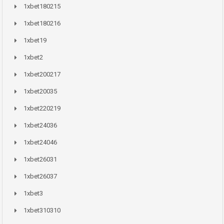
1xbet180215
1xbet180216
1xbet19
1xbet2
1xbet200217
1xbet20035
1xbet220219
1xbet24036
1xbet24046
1xbet26031
1xbet26037
1xbet3
1xbet310310