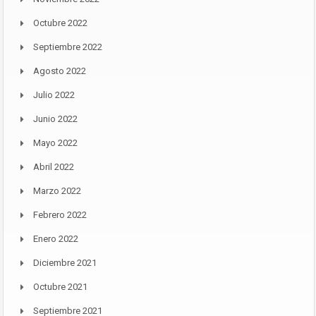
Octubre 2022
Septiembre 2022
Agosto 2022
Julio 2022
Junio 2022
Mayo 2022
Abril 2022
Marzo 2022
Febrero 2022
Enero 2022
Diciembre 2021
Octubre 2021
Septiembre 2021