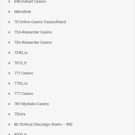
696 Instant Casino
6Mostbet
70 Online Casino Deutschland
724-Alexander Casino
726-Alexander Casino
7340_ru
7610_tr
771 Casino
7730_ru
777 Casino
781 Mystake Casino
7Slots
82 Slottica Dlaczego Warto – 892
8200_tr