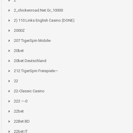
2
2_chickenroad.net.gr_10000
2) 110 Links English Casino (DONE)
2000Z
207 TigerSpin Mobile-
20bet
20bet Deutschland
212 TigerSpin Freispiele—
22
22-Classic Casino
222 —-0
22bet
22Bet BD
22bet IT