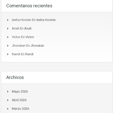
Comentarios recientes
Iesha Hooten
En
Iesha Hooten
Anali
En
Anali
Victor
En
Victor
Jhonatan
En
Jhonatan
Randi
En
Randi
Archivos
Mayo 2026
Abril 2026
Marzo 2026