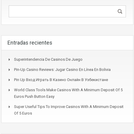
Entradas recientes
Superintendencia De Casinos De Juego
Pin-Up Casino Reviews: Jugar Casino En Línea En Bolivia
Pin Up Вход Играть В Казино Онлайн В Узбекистане
World Class Tools Make Casinos With A Minimum Deposit Of 5
Euros Push Button Easy
Super Useful Tips To Improve Casinos With A Minimum Deposit
Of 5 Euros