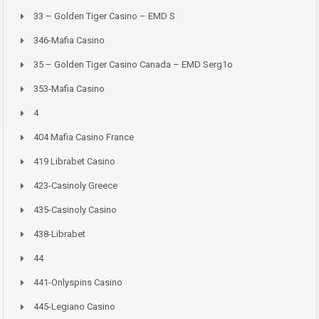
33 – Golden Tiger Casino – EMD S
346-Mafia Casino
35 – Golden Tiger Casino Canada – EMD Serg1o
353-Mafia Casino
4
404 Mafia Casino France
419 Librabet Casino
423-Casinoly Greece
435-Casinoly Casino
438-Librabet
44
441-Onlyspins Casino
445-Legiano Casino