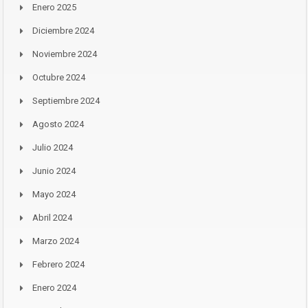
Enero 2025
Diciembre 2024
Noviembre 2024
Octubre 2024
Septiembre 2024
Agosto 2024
Julio 2024
Junio 2024
Mayo 2024
Abril 2024
Marzo 2024
Febrero 2024
Enero 2024