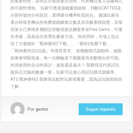
的重要特色，當特定符號頻繁出現時，代表機台進入高爆模式
的可能性增加。 玩家可透過遊戲畫面細節，判斷SCATTER及
分裂符號的分布狀況，選擇爆分機率較高的台。 建議玩家在
選台時留意機台的免費遊戲觸發次數及其倍數累積狀態，若發
現某台已累積多層鎖定倍數或接近觸發黃金Free Game，可優
先考慮，因為這代表潛在爆發力強。 與此同時，市場上也出
現了大量關於「戰神賽特2下載」、「賽特2免費下載」、
「戰神賽特2試玩版」等搜尋需求。 當覺醒模式啟動時，遊戲
節奏會明顯加速，每一次轉輪落下都藏著高倍數噴出的可能。
外掛使用的合法性探討：違規還是違法？ 我覺得這代表試玩
版與正式版的數據一致，玩家可以放心用試玩模式測爆率。
ATG 戰神賽特2 我覺得這點對玩家很重要，因為試玩能幫助你
了解…
Por
gestor
Seguir leyendo