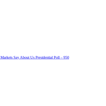
Markets Say About Us Presidential Poll – 950