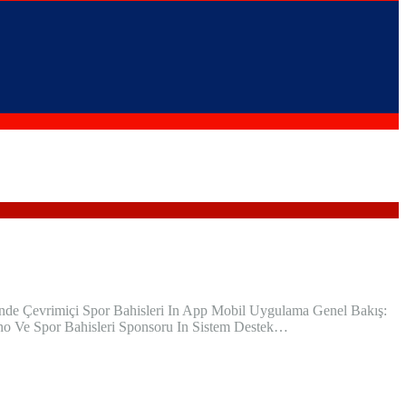
inde Çevrimiçi Spor Bahisleri In App Mobil Uygulama Genel Bakış:
no Ve Spor Bahisleri Sponsoru In Sistem Destek…