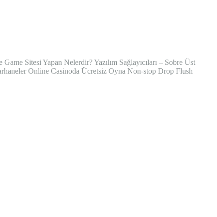
 Game Sitesi Yapan Nelerdir? Yazılım Sağlayıcıları – Sobre Üst
arhaneler Online Casinoda Ücretsiz Oyna Non-stop Drop Flush