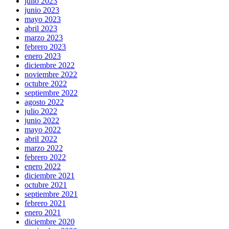
julio 2023
junio 2023
mayo 2023
abril 2023
marzo 2023
febrero 2023
enero 2023
diciembre 2022
noviembre 2022
octubre 2022
septiembre 2022
agosto 2022
julio 2022
junio 2022
mayo 2022
abril 2022
marzo 2022
febrero 2022
enero 2022
diciembre 2021
octubre 2021
septiembre 2021
febrero 2021
enero 2021
diciembre 2020