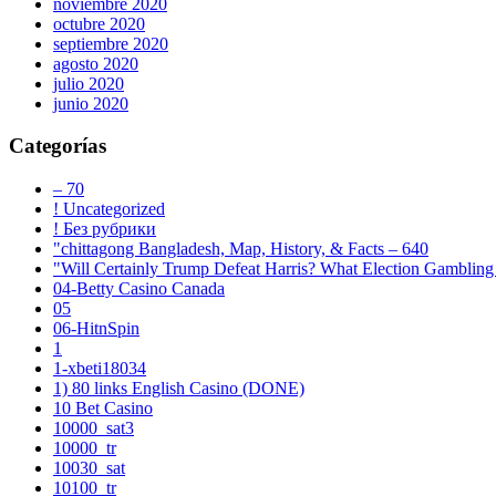
noviembre 2020
octubre 2020
septiembre 2020
agosto 2020
julio 2020
junio 2020
Categorías
– 70
! Uncategorized
! Без рубрики
"chittagong Bangladesh, Map, History, & Facts – 640
"Will Certainly Trump Defeat Harris? What Election Gambling 
04-Betty Casino Canada
05
06-HitnSpin
1
1-xbeti18034
1) 80 links English Casino (DONE)
10 Bet Casino
10000_sat3
10000_tr
10030_sat
10100_tr