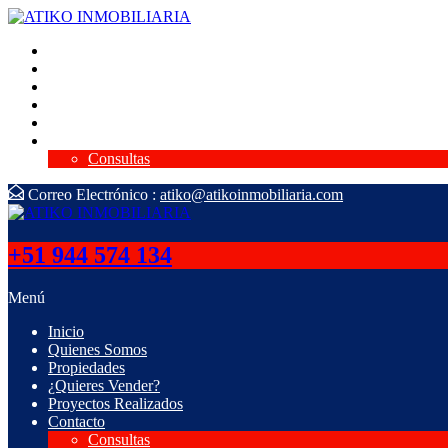
Inicio
Quienes Somos
Propiedades
¿Quieres Vender?
Proyectos Realizados
Contacto
Consultas
Correo Electrónico :
atiko@atikoinmobiliaria.com
+51 944 574 134
Menú
Inicio
Quienes Somos
Propiedades
¿Quieres Vender?
Proyectos Realizados
Contacto
Consultas