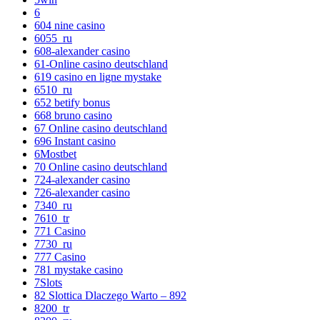
6
604 nine casino
6055_ru
608-alexander casino
61-Online casino deutschland
619 casino en ligne mystake
6510_ru
652 betify bonus
668 bruno casino
67 Online casino deutschland
696 Instant casino
6Mostbet
70 Online casino deutschland
724-alexander casino
726-alexander casino
7340_ru
7610_tr
771 Casino
7730_ru
777 Casino
781 mystake casino
7Slots
82 Slottica Dlaczego Warto – 892
8200_tr