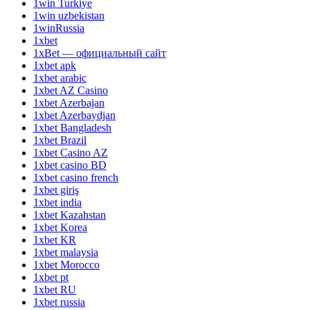
1win Turkiye
1win uzbekistan
1winRussia
1xbet
1xBet — официальный сайт
1xbet apk
1xbet arabic
1xbet AZ Casino
1xbet Azerbajan
1xbet Azerbaydjan
1xbet Bangladesh
1xbet Brazil
1xbet Casino AZ
1xbet casino BD
1xbet casino french
1xbet giriş
1xbet india
1xbet Kazahstan
1xbet Korea
1xbet KR
1xbet malaysia
1xbet Morocco
1xbet pt
1xbet RU
1xbet russia