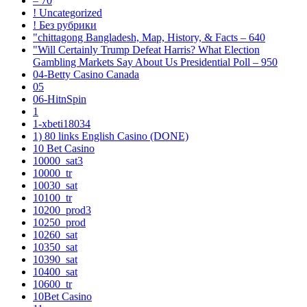
– 70
! Uncategorized
! Без рубрики
"chittagong Bangladesh, Map, History, & Facts – 640
"Will Certainly Trump Defeat Harris? What Election
Gambling Markets Say About Us Presidential Poll – 950
04-Betty Casino Canada
05
06-HitnSpin
1
1-xbeti18034
1) 80 links English Casino (DONE)
10 Bet Casino
10000_sat3
10000_tr
10030_sat
10100_tr
10200_prod3
10250_prod
10260_sat
10350_sat
10390_sat
10400_sat
10600_tr
10Bet Casino