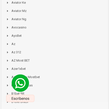
Aviator Ke
Aviator Mz
Aviator Ng
Avocasino
AyoBet
Az
Az 312
AZ Most BET
Azer1xbet
Azerbajany Mostbet
B1bet Apostas
B1bet BR
B1bet Brazil