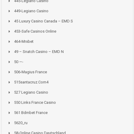
445-Legiano Casino
449-Legiano Casino
45 Luxury Casino Canada – EMD S
453-Safe Casinos Online
464-Mrxbet
49 – Snatch Casino – EMD N
50 —-
506-Magius France
515santacruz.com4
527 Legiano Casino
550 Links France Casino
561 Bdmbet France
5620_ru
58-Online Casino Deutschland