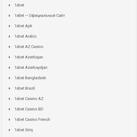
1xbet
1xBet — Официальный Сайт
1xbet Apk
1xbet Arabic
1xbet AZ Casino
1xbet Azerbajan
1xbet Azerbaydjan
1xbet Bangladesh
1xbet Brazil
1xbet Casino AZ
1xbet Casino BD
1xbet Casino French
1xbet Giriş