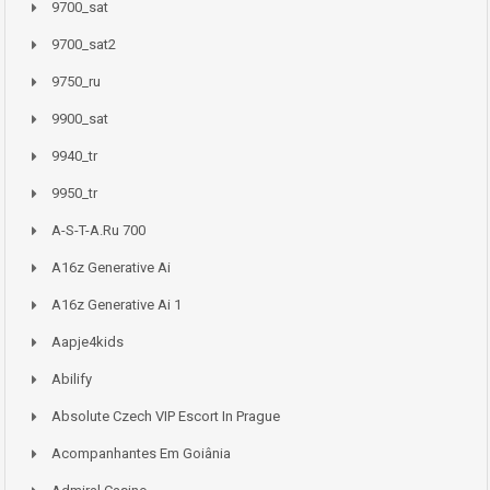
9700_sat
9700_sat2
9750_ru
9900_sat
9940_tr
9950_tr
A-S-T-A.ru 700
A16z Generative Ai
A16z Generative Ai 1
Aapje4kids
Abilify
Absolute Czech VIP Escort In Prague
Acompanhantes Em Goiânia