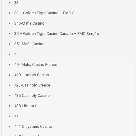
33
33 – Golden Tiger Casino – EMD S
346-Mafia Casino
35 – Golden Tiger Casino Canada – EMD Serg1o
353-Mafia Casino
4
404 Mafia Casino France
419 Librabet Casino
423-Casinoly Greece
435-Casinoly Casino
438-Librabet
44
441-Onlyspins Casino