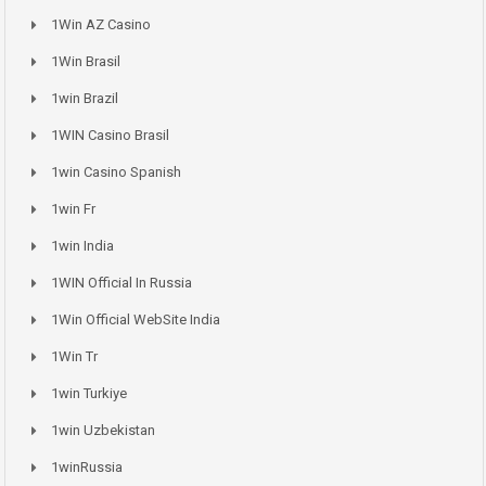
1Win AZ Casino
1Win Brasil
1win Brazil
1WIN Casino Brasil
1win Casino Spanish
1win Fr
1win India
1WIN Official In Russia
1Win Official WebSite India
1Win Tr
1win Turkiye
1win Uzbekistan
1winRussia