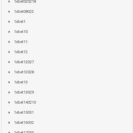
1xbet020218
1xbet08022
1xbet1
1xbet10
1xbet11
1xbet12
1xbet12027
1xbet12028
1xbet13
1xbet13029
1xbet140210
1xbet15031
1xbet16032
1xbet17033