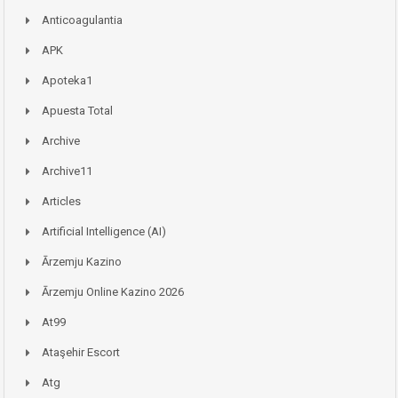
Anticoagulantia
APK
Apoteka1
Apuesta Total
Archive
Archive11
Articles
Artificial Intelligence (AI)
Ārzemju Kazino
Ārzemju Online Kazino 2026
At99
Ataşehir Escort
Atg