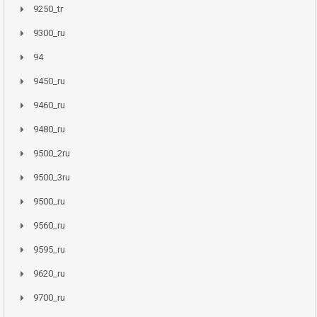
9250_tr
9300_ru
94
9450_ru
9460_ru
9480_ru
9500_2ru
9500_3ru
9500_ru
9560_ru
9595_ru
9620_ru
9700_ru