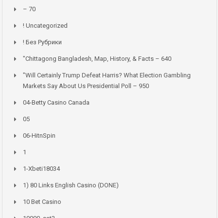
– 70
! Uncategorized
! Без Рубрики
"chittagong Bangladesh, Map, History, & Facts – 640
"Will Certainly Trump Defeat Harris? What Election Gambling
Markets Say About Us Presidential Poll – 950
04-Betty Casino Canada
05
06-HitnSpin
1
1-Xbeti18034
1) 80 Links English Casino (DONE)
10 Bet Casino