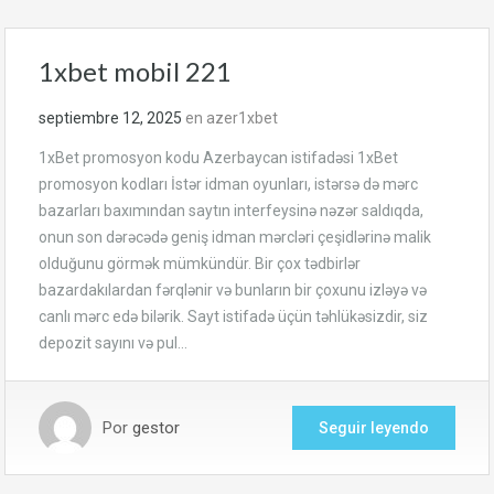
1xbet mobil 221
septiembre 12, 2025
en
azer1xbet
1xBet promosyon kodu Azerbaycan istifadəsi 1xBet
promosyon kodları İstər idman oyunları, istərsə də mərc
bazarları baxımından saytın interfeysinə nəzər saldıqda,
onun son dərəcədə geniş idman mərcləri çeşidlərinə malik
olduğunu görmək mümkündür. Bir çox tədbirlər
bazardakılardan fərqlənir və bunların bir çoxunu izləyə və
canlı mərc edə bilərik. Sayt istifadə üçün təhlükəsizdir, siz
depozit sayını və pul…
Por
gestor
Seguir leyendo