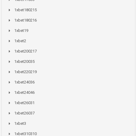
1xbet180215
1xbet180216
1xbet19
1xbet2
1xbet200217
1xbet20035
1xbet220219
1xbet24036
1xbet24046
1xbet26031
1xbet26037
1xbet3
1xbet310310