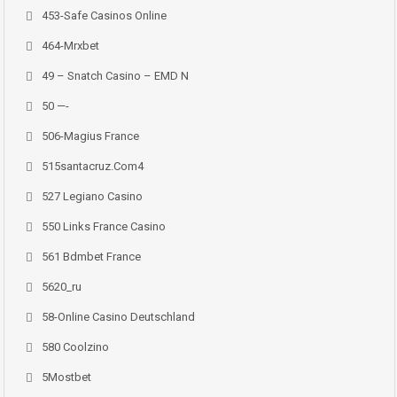
453-Safe Casinos Online
464-Mrxbet
49 – Snatch Casino – EMD N
50 —-
506-Magius France
515santacruz.com4
527 Legiano Casino
550 Links France Casino
561 Bdmbet France
5620_ru
58-Online Casino Deutschland
580 Coolzino
5Mostbet