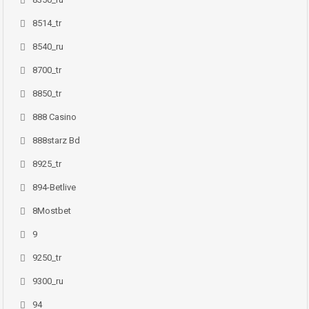
8514_tr
8540_ru
8700_tr
8850_tr
888 Casino
888starz Bd
8925_tr
894-Betlive
8Mostbet
9
9250_tr
9300_ru
94