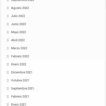
Agosto 2022
Julio 2022
Junio 2022
Mayo 2022
Abril 2022
Marzo 2022
Febrero 2022
Enero 2022
Diciembre 2021
Octubre 2021
Septiembre 2021
Febrero 2021
Enero 2021