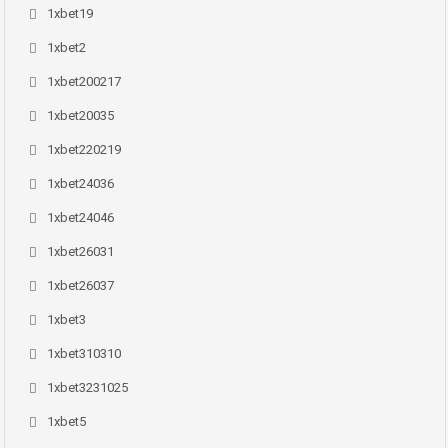
1xbet19
1xbet2
1xbet200217
1xbet20035
1xbet220219
1xbet24036
1xbet24046
1xbet26031
1xbet26037
1xbet3
1xbet310310
1xbet3231025
1xbet5