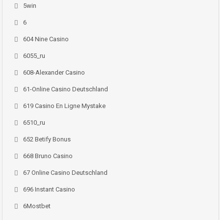
5win
6
604 Nine Casino
6055_ru
608-Alexander Casino
61-Online Casino Deutschland
619 Casino En Ligne Mystake
6510_ru
652 Betify Bonus
668 Bruno Casino
67 Online Casino Deutschland
696 Instant Casino
6Mostbet