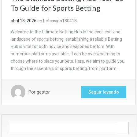
To Guide for Sports Betting
abril 18, 2026
en
betcasino180418
Welcome to the Ultimate Betting Hub In the ever-evolving
landscape of sports betting, establishing a reliable Betting
Hub is vital for both novice and seasoned bettors. With
numerous platforms available, it can be overwhelming to
choose where to place your bets. Here, we aim to guide you
through the essentials of sports betting, from platform…
Por
gestor
Seguir leyendo