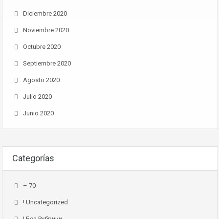
Diciembre 2020
Noviembre 2020
Octubre 2020
Septiembre 2020
Agosto 2020
Julio 2020
Junio 2020
Categorías
– 70
! Uncategorized
! Без Рубрики