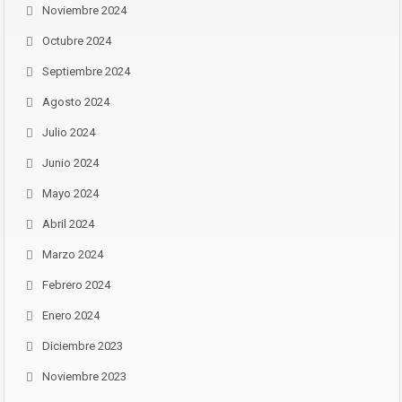
Noviembre 2024
Octubre 2024
Septiembre 2024
Agosto 2024
Julio 2024
Junio 2024
Mayo 2024
Abril 2024
Marzo 2024
Febrero 2024
Enero 2024
Diciembre 2023
Noviembre 2023