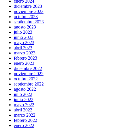
enero 2024
diciembre 2023
noviembre 2023
octubre 2023
septiembre 2023
agosto 2023
julio 2023
junio 2023
mayo 2023
abril 2023
marzo 2023
febrero 2023
enero 2023
diciembre 2022
noviembre 2022
octubre 2022
septiembre 2022
agosto 2022
julio 2022
junio 2022
mayo 2022
abril 2022
marzo 2022
febrero 2022
enero 2022