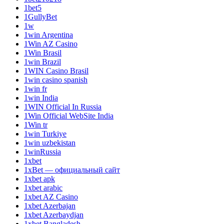
1bet5
1GullyBet
1w
1win Argentina
1Win AZ Casino
1Win Brasil
1win Brazil
1WIN Casino Brasil
1win casino spanish
1win fr
1win India
1WIN Official In Russia
1Win Official WebSite India
1Win tr
1win Turkiye
1win uzbekistan
1winRussia
1xbet
1xBet — официальный сайт
1xbet apk
1xbet arabic
1xbet AZ Casino
1xbet Azerbajan
1xbet Azerbaydjan
1xbet Bangladesh