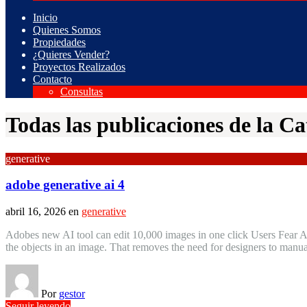
Inicio
Quienes Somos
Propiedades
¿Quieres Vender?
Proyectos Realizados
Contacto
Consultas
Todas las publicaciones de la Ca
generative
adobe generative ai 4
abril 16, 2026
en
generative
Adobes new AI tool can edit 10,000 images in one click Users Fear Adob
the objects in an image. That removes the need for designers to man
Por
gestor
Seguir leyendo