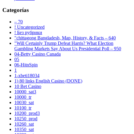
Categorías
– 70
! Uncategorized
! Без рубрики
"chittagong Bangladesh, Map, History, & Facts – 640
"Will Certainly Trump Defeat Harris? What Election
Gambling Markets Say About Us Presidential Poll – 950
04-Betty Casino Canada
05
06-HitnSpin
1
1-xbeti18034
1) 80 links English Casino (DONE)
10 Bet Casino
10000_sat3
10000_tr
10030_sat
10100_tr
10200_prod3
10250_prod
10260_sat
10350_sat