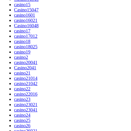
casino15
Casino15047
casino1601
casino16021
Casino16048
casino17
casino17012
casino18
casino18025
casino19
casino2
casino20041
Casino2041
casino21
casino21014
casino21042
casino22
casino22016
casino23
casino23021
casino23041
casino24
casino25
casino26
casino26021