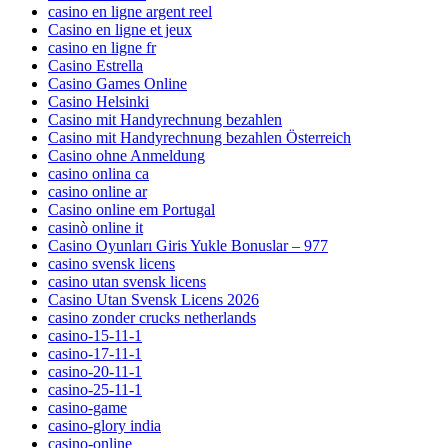
casino en ligne argent reel
Casino en ligne et jeux
casino en ligne fr
Casino Estrella
Casino Games Online
Casino Helsinki
Casino mit Handyrechnung bezahlen
Casino mit Handyrechnung bezahlen Österreich
Casino ohne Anmeldung
casino onlina ca
casino online ar
Casino online em Portugal
casinò online it
Casino Oyunları Giris Yukle Bonuslar – 977
casino svensk licens
casino utan svensk licens
Casino Utan Svensk Licens 2026
casino zonder crucks netherlands
casino-15-11-1
casino-17-11-1
casino-20-11-1
casino-25-11-1
casino-game
casino-glory india
casino-online