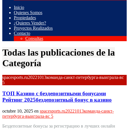
Inicio
Quienes Somos
Propiedades
¿Quieres Vender?
Proyectos Realizados
Contacto
Consultas
Todas las publicaciones de la
Categoría
spacesports.ru20221013команда-санкт-петербурга-выиграла-вс
5
ТОП Казино с бездепозитными бонусами
Рейтинг 2025бездепозитный бонус в казино
octubre 10, 2025
en
spacesports.ru20221013команда-санкт-
петербурга-выиграла-вс 5
Бездепозитные бонусы за регистрацию в лучших онлайн