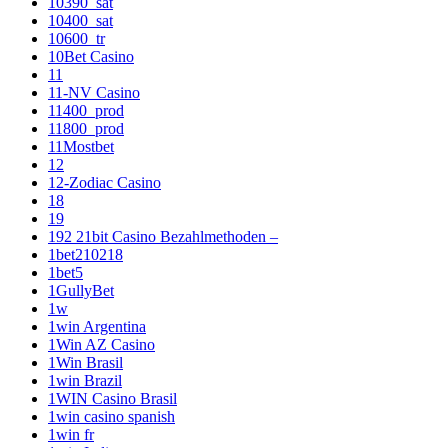
10390_sat
10400_sat
10600_tr
10Bet Casino
11
11-NV Casino
11400_prod
11800_prod
11Mostbet
12
12-Zodiac Casino
18
19
192 21bit Casino Bezahlmethoden –
1bet210218
1bet5
1GullyBet
1w
1win Argentina
1Win AZ Casino
1Win Brasil
1win Brazil
1WIN Casino Brasil
1win casino spanish
1win fr