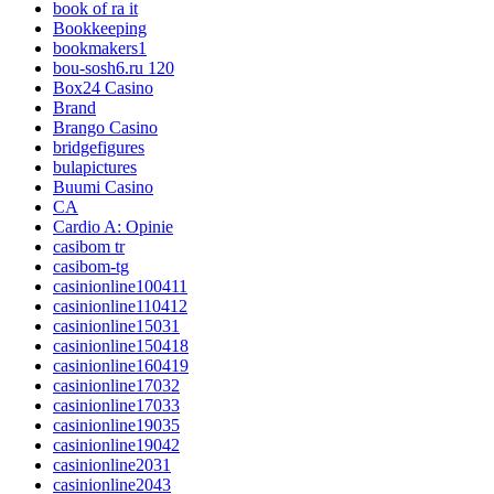
book of ra it
Bookkeeping
bookmakers1
bou-sosh6.ru 120
Box24 Casino
Brand
Brango Casino
bridgefigures
bulapictures
Buumi Casino
CA
Cardio A: Opinie
casibom tr
casibom-tg
casinionline100411
casinionline110412
casinionline15031
casinionline150418
casinionline160419
casinionline17032
casinionline17033
casinionline19035
casinionline19042
casinionline2031
casinionline2043