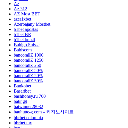
Az
Az 312
AZ Most BET
azer1xbet
Azerbajany Mostbet
b1bet apostas
b1bet BR
b1bet brazil
Bahigo Suisse
Bahiscom
bancorallZ 1000
bancorallZ 1250
bancorallZ 250
bancorallZ 50%
bancorallZ 50%
bancorallZ 50%
Bankobet
Basaribet
bashhoney.ru 700
bating9
batwinner28032
bauhutte-g.com – 카지노사이트
bbrbet colombia
bbrbet mx
bcg4