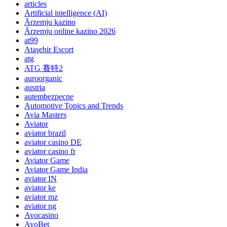
articles
Artificial intelligence (AI)
Ārzemju kazino
Ārzemju online kazino 2026
at99
Ataşehir Escort
atg
ATG 賽特2
auroorganic
austria
autembezpecne
Automotive Topics and Trends
Avia Masters
Aviator
aviator brazil
aviator casino DE
aviator casino fr
Aviator Game
Aviator Game India
aviator IN
aviator ke
aviator mz
aviator ng
Avocasino
AyoBet