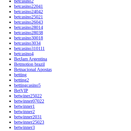
betcasino2
betcasino22041
betcasino24042
betcasino25021
betcasino26043
betcasino28014
betcasino28038
betcasino30018
betcasino3034
betcasino310111
betcasino4
BetJam Argentina
Betmotion brazil
Betnacional Apostas
betting
betting2
bettingcasino5
BetVIP
betwiner25022
betwinner07022
betwinner1
betwinner2
betwinner2031
betwinner25023
betwinner3