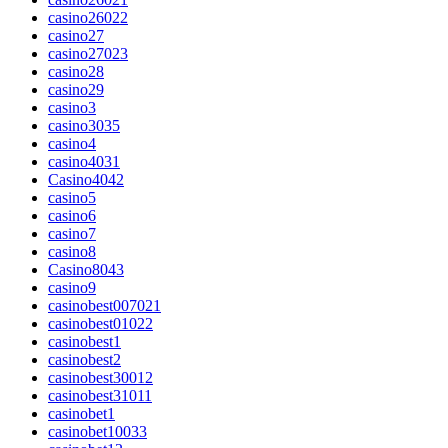
casino26022
casino27
casino27023
casino28
casino29
casino3
casino3035
casino4
casino4031
Casino4042
casino5
casino6
casino7
casino8
Casino8043
casino9
casinobest007021
casinobest01022
casinobest1
casinobest2
casinobest30012
casinobest31011
casinobet1
casinobet10033