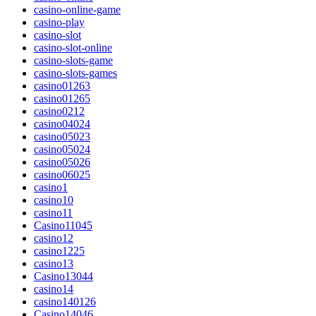
casino-online-game
casino-play
casino-slot
casino-slot-online
casino-slots-game
casino-slots-games
casino01263
casino01265
casino0212
casino04024
casino05023
casino05024
casino05026
casino06025
casino1
casino10
casino11
Casino11045
casino12
casino1225
casino13
Casino13044
casino14
casino140126
Casino14046