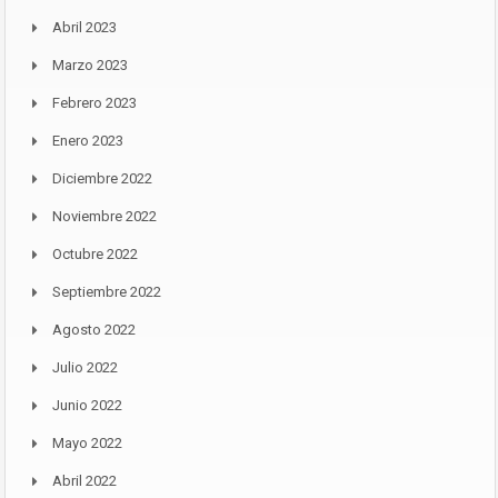
Abril 2023
Marzo 2023
Febrero 2023
Enero 2023
Diciembre 2022
Noviembre 2022
Octubre 2022
Septiembre 2022
Agosto 2022
Julio 2022
Junio 2022
Mayo 2022
Abril 2022