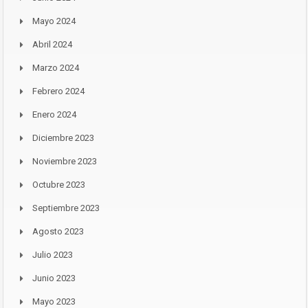
Mayo 2024
Abril 2024
Marzo 2024
Febrero 2024
Enero 2024
Diciembre 2023
Noviembre 2023
Octubre 2023
Septiembre 2023
Agosto 2023
Julio 2023
Junio 2023
Mayo 2023