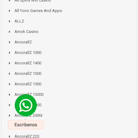
All Spins Win Casino
All Yono Games And Apps
ALLZ
Amok Casino
AncorallZ
AncorallZ 1000
AncorallZ 1400
AncorallZ 1500
AncorallZ 1500
AncorallZ 15000
AncorallZ 2000
AncorallZ 2000r
AncorallZ 220
AncorallZ 220