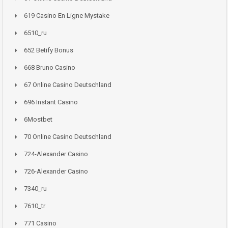
619 Casino En Ligne Mystake
6510_ru
652 Betify Bonus
668 Bruno Casino
67 Online Casino Deutschland
696 Instant Casino
6Mostbet
70 Online Casino Deutschland
724-Alexander Casino
726-Alexander Casino
7340_ru
7610_tr
771 Casino