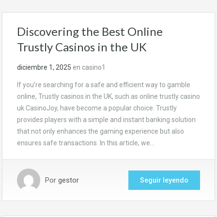
Discovering the Best Online
Trustly Casinos in the UK
diciembre 1, 2025
en
casino1
If you’re searching for a safe and efficient way to gamble
online, Trustly casinos in the UK, such as online trustly casino
uk CasinoJoy, have become a popular choice. Trustly
provides players with a simple and instant banking solution
that not only enhances the gaming experience but also
ensures safe transactions. In this article, we…
Por
gestor
Seguir leyendo