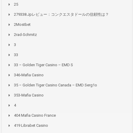
25
279338.jpレビュー：コンクエスタドールの信頼性は？
2Mostbet
2rad-Schmitz
3
33
33 – Golden Tiger Casino – EMD S
346-Mafia Casino
35 – Golden Tiger Casino Canada – EMD Serg1o
353-Mafia Casino
4
404 Mafia Casino France
419 Librabet Casino