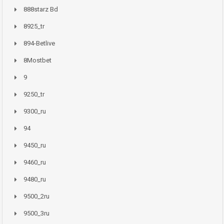
888starz Bd
8925_tr
894-Betlive
8Mostbet
9
9250_tr
9300_ru
94
9450_ru
9460_ru
9480_ru
9500_2ru
9500_3ru