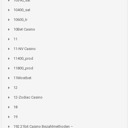
10390_sat
10400_sat
10600_tr
10Bet Casino
11
11-NV Casino
11400_prod
11800_prod
11Mostbet
12
12-Zodiac Casino
18
19
192 21bit Casino Bezahlmethoden –