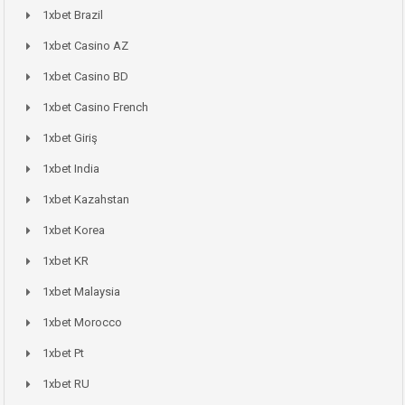
1xbet Brazil
1xbet Casino AZ
1xbet Casino BD
1xbet Casino French
1xbet Giriş
1xbet India
1xbet Kazahstan
1xbet Korea
1xbet KR
1xbet Malaysia
1xbet Morocco
1xbet Pt
1xbet RU