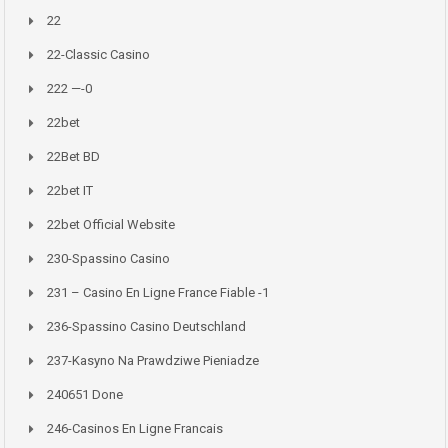
22
22-Classic Casino
222 —-0
22bet
22Bet BD
22bet IT
22bet Official Website
230-Spassino Casino
231 – Casino En Ligne France Fiable -1
236-Spassino Casino Deutschland
237-Kasyno Na Prawdziwe Pieniadze
240651 Done
246-Casinos En Ligne Francais