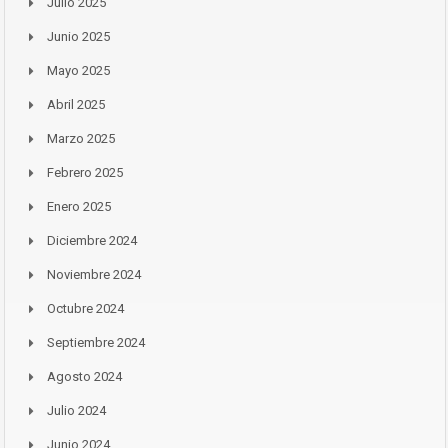
Julio 2025
Junio 2025
Mayo 2025
Abril 2025
Marzo 2025
Febrero 2025
Enero 2025
Diciembre 2024
Noviembre 2024
Octubre 2024
Septiembre 2024
Agosto 2024
Julio 2024
Junio 2024