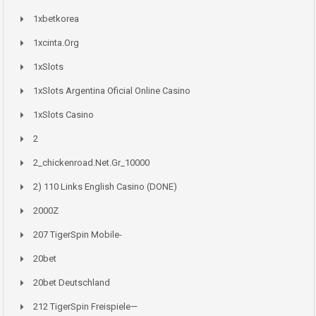
1xbetkorea
1xcinta.org
1xSlots
1xSlots Argentina Oficial Online Casino
1xSlots Casino
2
2_chickenroad.net.gr_10000
2) 110 Links English Casino (DONE)
2000Z
207 TigerSpin Mobile-
20bet
20bet Deutschland
212 TigerSpin Freispiele—