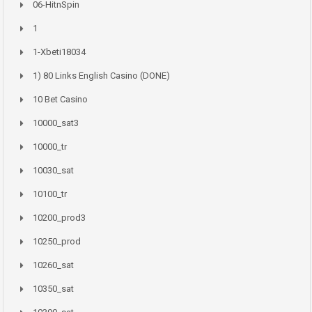
06-HitnSpin
1
1-Xbeti18034
1) 80 Links English Casino (DONE)
10 Bet Casino
10000_sat3
10000_tr
10030_sat
10100_tr
10200_prod3
10250_prod
10260_sat
10350_sat