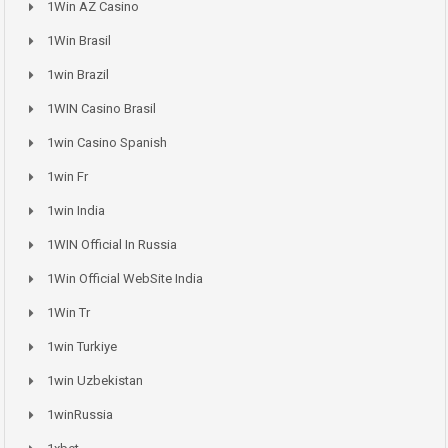
1Win AZ Casino
1Win Brasil
1win Brazil
1WIN Casino Brasil
1win Casino Spanish
1win Fr
1win India
1WIN Official In Russia
1Win Official WebSite India
1Win Tr
1win Turkiye
1win Uzbekistan
1winRussia