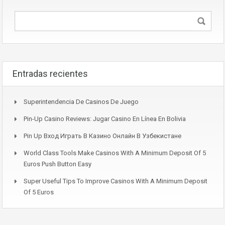
Entradas recientes
Superintendencia De Casinos De Juego
Pin-Up Casino Reviews: Jugar Casino En Línea En Bolivia
Pin Up Вход Играть В Казино Онлайн В Узбекистане
World Class Tools Make Casinos With A Minimum Deposit Of 5
Euros Push Button Easy
Super Useful Tips To Improve Casinos With A Minimum Deposit
Of 5 Euros