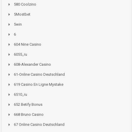
580 Coolzino
5Mostbet
5win
6
604 Nine Casino
6055_ru
608-Alexander Casino
61-Online Casino Deutschland
619 Casino En Ligne Mystake
6510_ru
652 Betify Bonus
668 Bruno Casino
67 Online Casino Deutschland