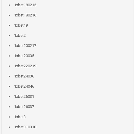
1xbet180215
1xbet180216
1xbet19
1xbet2
1xbet200217
1xbet20035
1xbet220219
1xbet24036
1xbet24046
1xbet26031
1xbet26037
1xbet3
1xbet310310