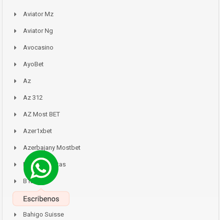
Aviator Mz
Aviator Ng
Avocasino
AyoBet
Az
Az 312
AZ Most BET
Azer1xbet
Azerbajany Mostbet
B1bet Apostas
B1bet BR
B1bet Brazil
Bahigo Suisse