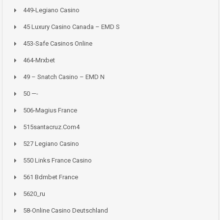
449-Legiano Casino
45 Luxury Casino Canada – EMD S
453-Safe Casinos Online
464-Mrxbet
49 – Snatch Casino – EMD N
50 —-
506-Magius France
515santacruz.com4
527 Legiano Casino
550 Links France Casino
561 Bdmbet France
5620_ru
58-Online Casino Deutschland