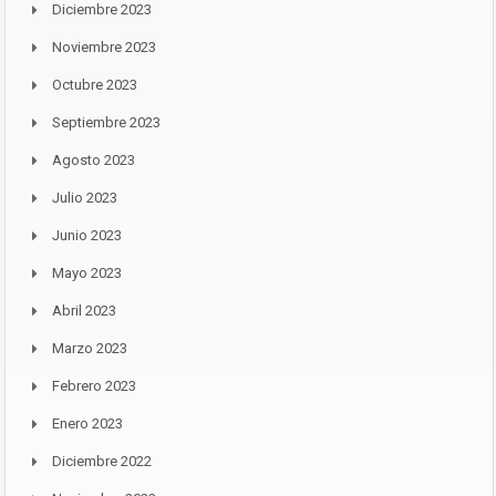
Diciembre 2023
Noviembre 2023
Octubre 2023
Septiembre 2023
Agosto 2023
Julio 2023
Junio 2023
Mayo 2023
Abril 2023
Marzo 2023
Febrero 2023
Enero 2023
Diciembre 2022