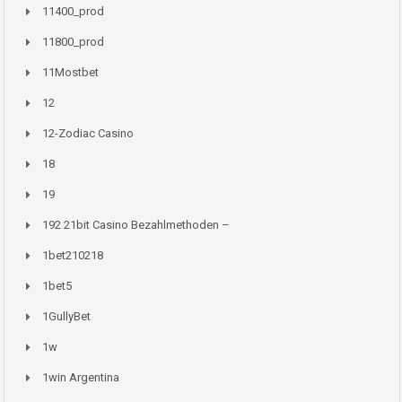
11400_prod
11800_prod
11Mostbet
12
12-Zodiac Casino
18
19
192 21bit Casino Bezahlmethoden –
1bet210218
1bet5
1GullyBet
1w
1win Argentina