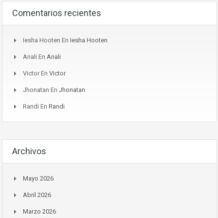
Comentarios recientes
Iesha Hooten
En
Iesha Hooten
Anali
En
Anali
Victor
En
Victor
Jhonatan
En
Jhonatan
Randi
En
Randi
Archivos
Mayo 2026
Abril 2026
Marzo 2026