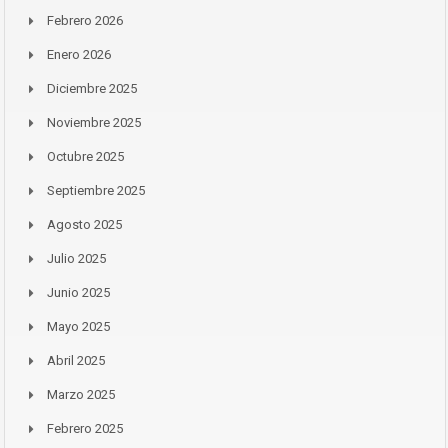
Febrero 2026
Enero 2026
Diciembre 2025
Noviembre 2025
Octubre 2025
Septiembre 2025
Agosto 2025
Julio 2025
Junio 2025
Mayo 2025
Abril 2025
Marzo 2025
Febrero 2025