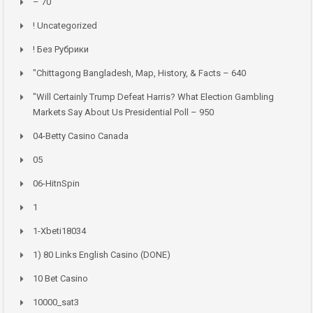
– 70
! Uncategorized
! Без Рубрики
"chittagong Bangladesh, Map, History, & Facts – 640
"Will Certainly Trump Defeat Harris? What Election Gambling
Markets Say About Us Presidential Poll – 950
04-Betty Casino Canada
05
06-HitnSpin
1
1-Xbeti18034
1) 80 Links English Casino (DONE)
10 Bet Casino
10000_sat3