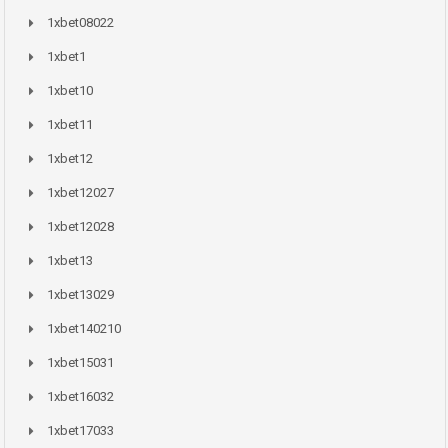
1xbet08022
1xbet1
1xbet10
1xbet11
1xbet12
1xbet12027
1xbet12028
1xbet13
1xbet13029
1xbet140210
1xbet15031
1xbet16032
1xbet17033