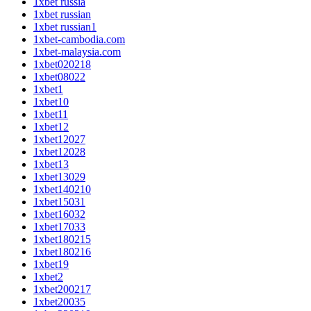
1xbet russia
1xbet russian
1xbet russian1
1xbet-cambodia.com
1xbet-malaysia.com
1xbet020218
1xbet08022
1xbet1
1xbet10
1xbet11
1xbet12
1xbet12027
1xbet12028
1xbet13
1xbet13029
1xbet140210
1xbet15031
1xbet16032
1xbet17033
1xbet180215
1xbet180216
1xbet19
1xbet2
1xbet200217
1xbet20035