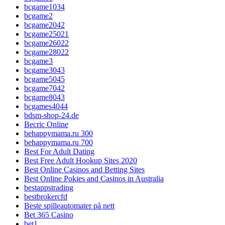
bcgame1034
bcgame2
bcgame2042
bcgame25021
bcgame26022
bcgame28022
bcgame3
bcgame3043
bcgame5045
bcgame7042
bcgame8043
bcgames4044
bdsm-shop-24.de
Becric Online
behappymama.ru 300
behappymama.ru 700
Best For Adult Dating
Best Free Adult Hookup Sites 2020
Best Online Casinos and Betting Sites
Best Online Pokies and Casinos in Australia
bestappstrading
bestbrokercfd
Beste spilleautomater på nett
Bet 365 Casino
bet1