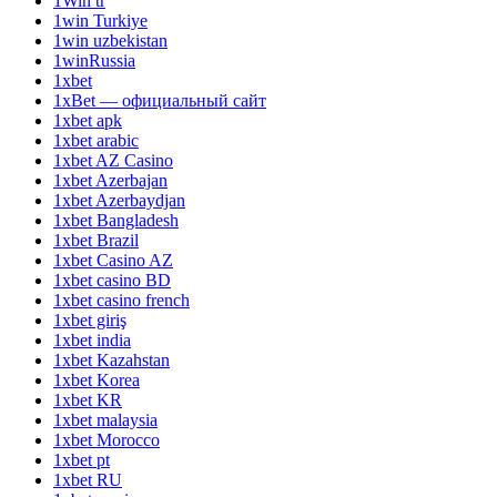
1Win tr
1win Turkiye
1win uzbekistan
1winRussia
1xbet
1xBet — официальный сайт
1xbet apk
1xbet arabic
1xbet AZ Casino
1xbet Azerbajan
1xbet Azerbaydjan
1xbet Bangladesh
1xbet Brazil
1xbet Casino AZ
1xbet casino BD
1xbet casino french
1xbet giriş
1xbet india
1xbet Kazahstan
1xbet Korea
1xbet KR
1xbet malaysia
1xbet Morocco
1xbet pt
1xbet RU