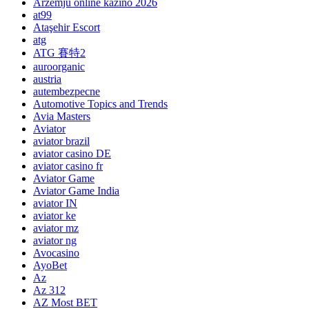
Ārzemju online kazino 2026
at99
Ataşehir Escort
atg
ATG 賽特2
auroorganic
austria
autembezpecne
Automotive Topics and Trends
Avia Masters
Aviator
aviator brazil
aviator casino DE
aviator casino fr
Aviator Game
Aviator Game India
aviator IN
aviator ke
aviator mz
aviator ng
Avocasino
AyoBet
Az
Az 312
AZ Most BET