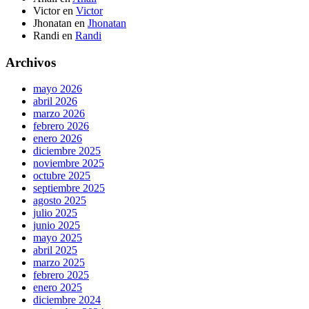
Victor
en
Victor
Jhonatan
en
Jhonatan
Randi
en
Randi
Archivos
mayo 2026
abril 2026
marzo 2026
febrero 2026
enero 2026
diciembre 2025
noviembre 2025
octubre 2025
septiembre 2025
agosto 2025
julio 2025
junio 2025
mayo 2025
abril 2025
marzo 2025
febrero 2025
enero 2025
diciembre 2024