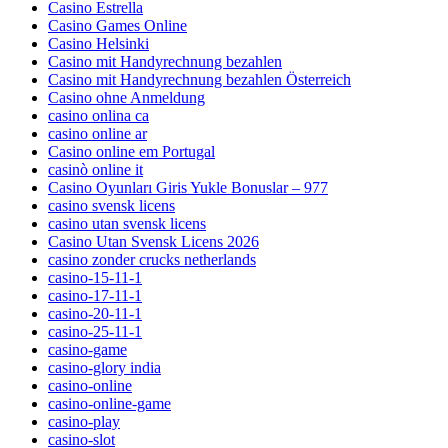
Casino Estrella
Casino Games Online
Casino Helsinki
Casino mit Handyrechnung bezahlen
Casino mit Handyrechnung bezahlen Österreich
Casino ohne Anmeldung
casino onlina ca
casino online ar
Casino online em Portugal
casinò online it
Casino Oyunları Giris Yukle Bonuslar – 977
casino svensk licens
casino utan svensk licens
Casino Utan Svensk Licens 2026
casino zonder crucks netherlands
casino-15-11-1
casino-17-11-1
casino-20-11-1
casino-25-11-1
casino-game
casino-glory india
casino-online
casino-online-game
casino-play
casino-slot