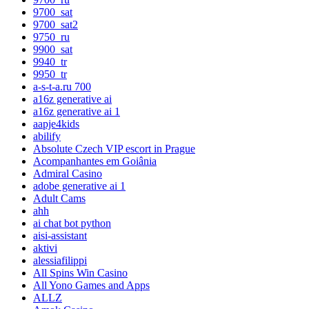
9700_sat
9700_sat2
9750_ru
9900_sat
9940_tr
9950_tr
a-s-t-a.ru 700
a16z generative ai
a16z generative ai 1
aapje4kids
abilify
Absolute Czech VIP escort in Prague
Acompanhantes em Goiânia
Admiral Casino
adobe generative ai 1
Adult Cams
ahh
ai chat bot python
aisi-assistant
aktivi
alessiafilippi
All Spins Win Casino
All Yono Games and Apps
ALLZ