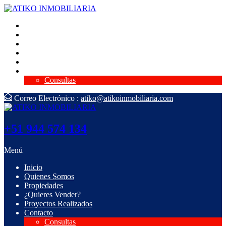
Inicio
Quienes Somos
Propiedades
¿Quieres Vender?
Proyectos Realizados
Contacto
Consultas
Correo Electrónico :
atiko@atikoinmobiliaria.com
+51 944 574 134
Menú
Inicio
Quienes Somos
Propiedades
¿Quieres Vender?
Proyectos Realizados
Contacto
Consultas