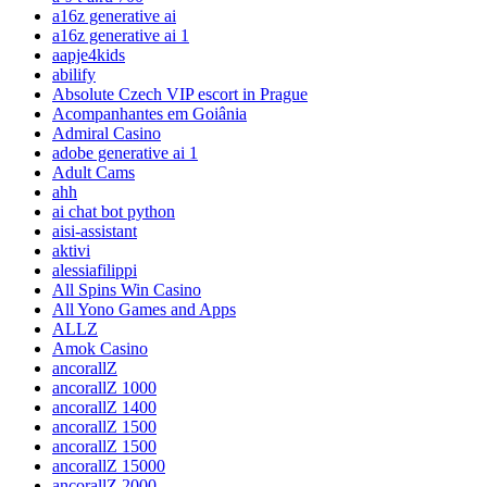
a16z generative ai
a16z generative ai 1
aapje4kids
abilify
Absolute Czech VIP escort in Prague
Acompanhantes em Goiânia
Admiral Casino
adobe generative ai 1
Adult Cams
ahh
ai chat bot python
aisi-assistant
aktivi
alessiafilippi
All Spins Win Casino
All Yono Games and Apps
ALLZ
Amok Casino
ancorallZ
ancorallZ 1000
ancorallZ 1400
ancorallZ 1500
ancorallZ 1500
ancorallZ 15000
ancorallZ 2000