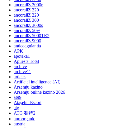
ancorallZ 2000r
ancorallZ 220
ancorallZ 220
ancorallZ 300
ancorallZ 3000s
ancorallZ 50%
ancorallZ 5000TR2
ancorallZ 9000
anticoagulantia
APK
apoteka1
Apuesta Total
archive
archive11
articles
Artificial intelligence (AI)
Ārzemju kazino
Ārzemju online kazino 2026
at99
Ataşehir Escort
atg
ATG 賽特2
auroorganic
austria