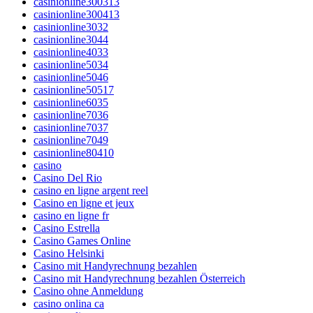
casinionline300313
casinionline300413
casinionline3032
casinionline3044
casinionline4033
casinionline5034
casinionline5046
casinionline50517
casinionline6035
casinionline7036
casinionline7037
casinionline7049
casinionline80410
casino
Casino Del Rio
casino en ligne argent reel
Casino en ligne et jeux
casino en ligne fr
Casino Estrella
Casino Games Online
Casino Helsinki
Casino mit Handyrechnung bezahlen
Casino mit Handyrechnung bezahlen Österreich
Casino ohne Anmeldung
casino onlina ca