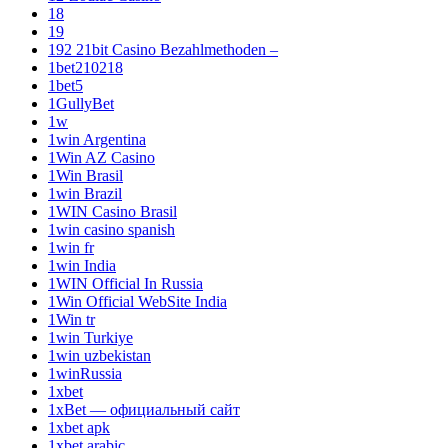
18
19
192 21bit Casino Bezahlmethoden –
1bet210218
1bet5
1GullyBet
1w
1win Argentina
1Win AZ Casino
1Win Brasil
1win Brazil
1WIN Casino Brasil
1win casino spanish
1win fr
1win India
1WIN Official In Russia
1Win Official WebSite India
1Win tr
1win Turkiye
1win uzbekistan
1winRussia
1xbet
1xBet — официальный сайт
1xbet apk
1xbet arabic