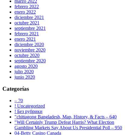
marzo 2022
febrero 2022
enero 2022
diciembre 2021
octubre 2021
septiembre 2021
febrero 2021
enero 2021
diciembre 2020
noviembre 2020
octubre 2020
septiembre 2020
agosto 2020
julio 2020
junio 2020
Categorías
– 70
! Uncategorized
! Без рубрики
"chittagong Bangladesh, Map, History, & Facts – 640
"Will Certainly Trump Defeat Harris? What Election
Gambling Markets Say About Us Presidential Poll – 950
04-Betty Casino Canada