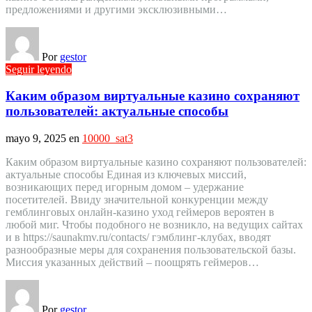
предложениями и другими эксклюзивными…
Por
gestor
Seguir leyendo
Каким образом виртуальные казино сохраняют
пользователей: актуальные способы
mayo 9, 2025
en
10000_sat3
Каким образом виртуальные казино сохраняют пользователей:
актуальные способы Единая из ключевых миссий,
возникающих перед игорным домом – удержание
посетителей. Ввиду значительной конкуренции между
гемблинговых онлайн-казино уход геймеров вероятен в
любой миг. Чтобы подобного не возникло, на ведущих сайтах
и в https://saunakmv.ru/contacts/ гэмблинг-клубах, вводят
разнообразные меры для сохранения пользовательской базы.
Миссия указанных действий – поощрять геймеров…
Por
gestor