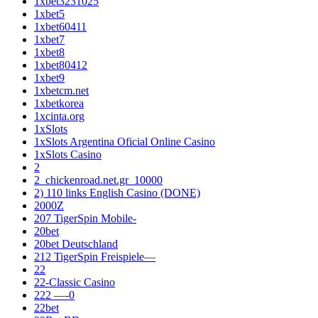
1xbet3231025
1xbet5
1xbet60411
1xbet7
1xbet8
1xbet80412
1xbet9
1xbetcm.net
1xbetkorea
1xcinta.org
1xSlots
1xSlots Argentina Oficial Online Casino
1xSlots Casino
2
2_chickenroad.net.gr_10000
2) 110 links English Casino (DONE)
2000Z
207 TigerSpin Mobile-
20bet
20bet Deutschland
212 TigerSpin Freispiele—
22
22-Classic Casino
222 —-0
22bet