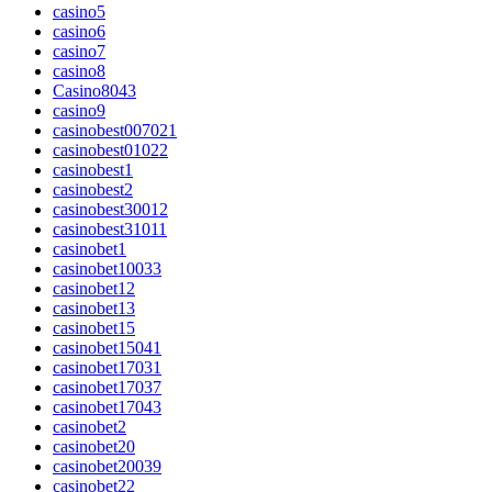
casino5
casino6
casino7
casino8
Casino8043
casino9
casinobest007021
casinobest01022
casinobest1
casinobest2
casinobest30012
casinobest31011
casinobet1
casinobet10033
casinobet12
casinobet13
casinobet15
casinobet15041
casinobet17031
casinobet17037
casinobet17043
casinobet2
casinobet20
casinobet20039
casinobet22