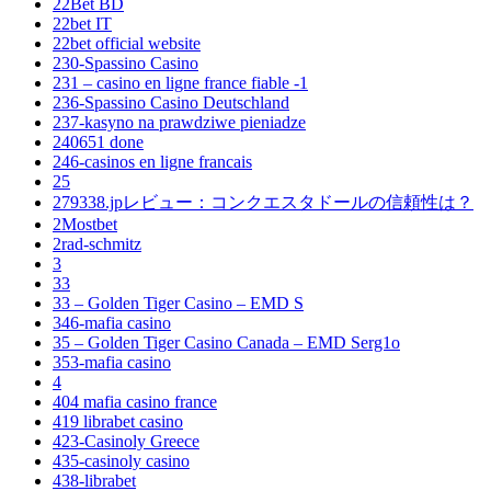
22Bet BD
22bet IT
22bet official website
230-Spassino Casino
231 – casino en ligne france fiable -1
236-Spassino Casino Deutschland
237-kasyno na prawdziwe pieniadze
240651 done
246-casinos en ligne francais
25
279338.jpレビュー：コンクエスタドールの信頼性は？
2Mostbet
2rad-schmitz
3
33
33 – Golden Tiger Casino – EMD S
346-mafia casino
35 – Golden Tiger Casino Canada – EMD Serg1o
353-mafia casino
4
404 mafia casino france
419 librabet casino
423-Casinoly Greece
435-casinoly casino
438-librabet