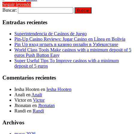
Seguir leyendo
Buscar:
Entradas recientes
Superintendencia de Casinos de Juego
Pin-Up Casino Reviews: Jugar Casino en Línea en Bolivia
Pin Up вход играть в казино онлайн в Узбекистане
World Class Tools Make casinos with a minimum deposit of 5
euros Push Button Easy
Super Useful Tips To Improve casinos with a minimum
deposit of 5 euros
Comentarios recientes
Iesha Hooten
en
Iesha Hooten
Anali
en
Anali
Victor
en
Victor
Jhonatan
en
Jhonatan
Randi
en
Randi
Archivos
mayo 2026