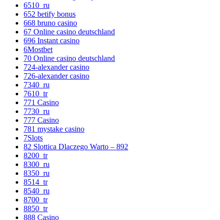
6510_ru
652 betify bonus
668 bruno casino
67 Online casino deutschland
696 Instant casino
6Mostbet
70 Online casino deutschland
724-alexander casino
726-alexander casino
7340_ru
7610_tr
771 Casino
7730_ru
777 Casino
781 mystake casino
7Slots
82 Slottica Dlaczego Warto – 892
8200_tr
8300_ru
8350_ru
8514_tr
8540_ru
8700_tr
8850_tr
888 Casino