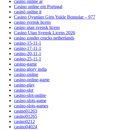
casino online ar
Casino online em Portugal
casinò online it
Casino Oyunları Giris Yukle Bonuslar – 977
casino svensk licens
casino utan svensk licens
Casino Utan Svensk Licens 2026
casino zonder crucks netherlands
casino-15-11-1
casino-17-11-1
casino-20-11-1
casino-25-11-1
casino-game
casino-glory india
casino-online
casino-online-game
casino-play
casino-slot
casino-slot-online
casino-slots-game
casino-slots-games
casino01263
casino01265
casino0212
casino04024