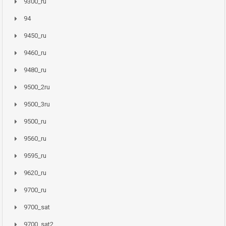
9300_ru
94
9450_ru
9460_ru
9480_ru
9500_2ru
9500_3ru
9500_ru
9560_ru
9595_ru
9620_ru
9700_ru
9700_sat
9700_sat2