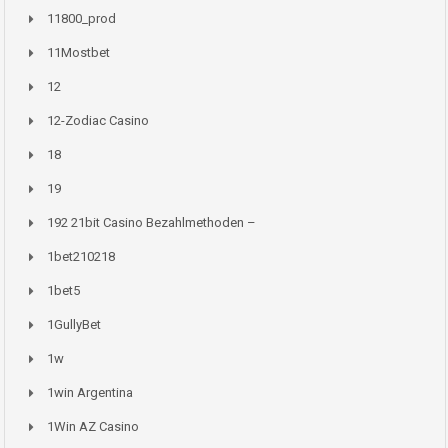
11800_prod
11Mostbet
12
12-Zodiac Casino
18
19
192 21bit Casino Bezahlmethoden –
1bet210218
1bet5
1GullyBet
1w
1win Argentina
1Win AZ Casino