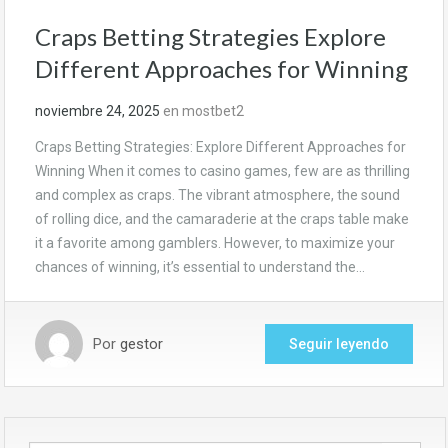
Craps Betting Strategies Explore
Different Approaches for Winning
noviembre 24, 2025
en
mostbet2
Craps Betting Strategies: Explore Different Approaches for
Winning When it comes to casino games, few are as thrilling
and complex as craps. The vibrant atmosphere, the sound
of rolling dice, and the camaraderie at the craps table make
it a favorite among gamblers. However, to maximize your
chances of winning, it’s essential to understand the…
Por
gestor
Seguir leyendo