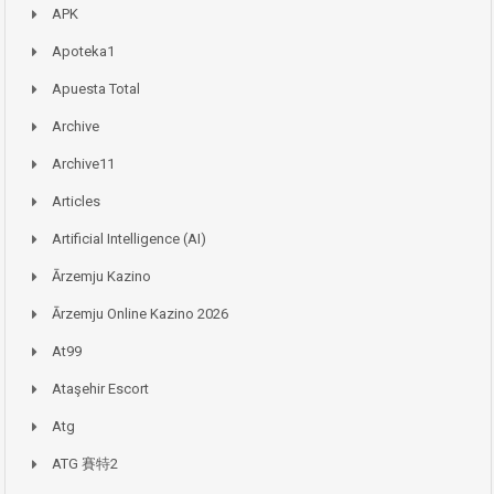
APK
Apoteka1
Apuesta Total
Archive
Archive11
Articles
Artificial Intelligence (AI)
Ārzemju Kazino
Ārzemju Online Kazino 2026
At99
Ataşehir Escort
Atg
ATG 賽特2