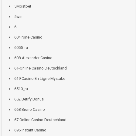
5Mostbet
5win
6
604 Nine Casino
6055_ru
608-Alexander Casino
61-Online Casino Deutschland
619 Casino En Ligne Mystake
6510_ru
652 Betify Bonus
668 Bruno Casino
67 Online Casino Deutschland
696 Instant Casino