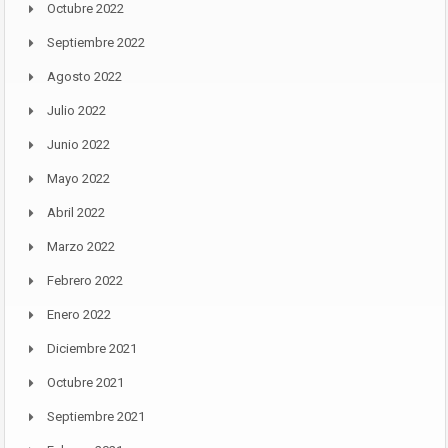
Octubre 2022
Septiembre 2022
Agosto 2022
Julio 2022
Junio 2022
Mayo 2022
Abril 2022
Marzo 2022
Febrero 2022
Enero 2022
Diciembre 2021
Octubre 2021
Septiembre 2021