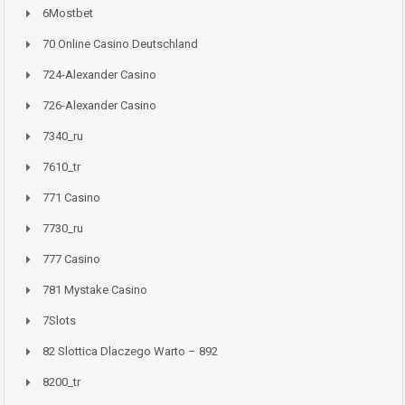
6Mostbet
70 Online Casino Deutschland
724-Alexander Casino
726-Alexander Casino
7340_ru
7610_tr
771 Casino
7730_ru
777 Casino
781 Mystake Casino
7Slots
82 Slottica Dlaczego Warto – 892
8200_tr