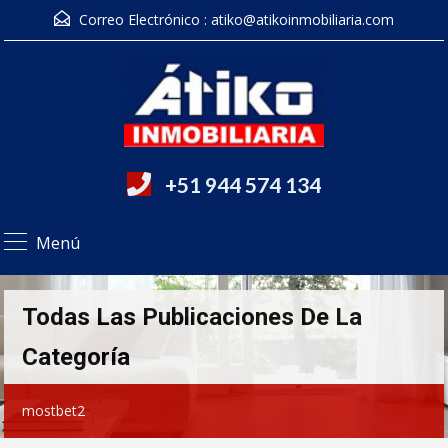
Correo Electrónico :
atiko@atikoinmobiliaria.com
+51 944 574 134
Menú
Todas Las Publicaciones De La
Categoría
mostbet2