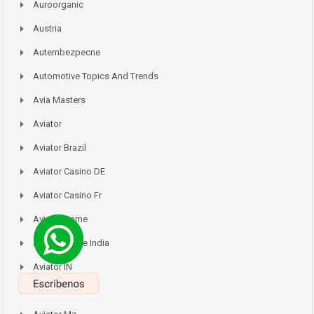
Auroorganic
Austria
Autembezpecne
Automotive Topics And Trends
Avia Masters
Aviator
Aviator Brazil
Aviator Casino DE
Aviator Casino Fr
Aviator Game
Aviator Game India
Aviator IN
Aviator Ke