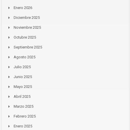
Enero 2026
Diciembre 2025
Noviembre 2025
Octubre 2025
Septiembre 2025
Agosto 2025
Julio 2025
Junio 2025
Mayo 2025
Abril 2025
Marzo 2025
Febrero 2025
Enero 2025