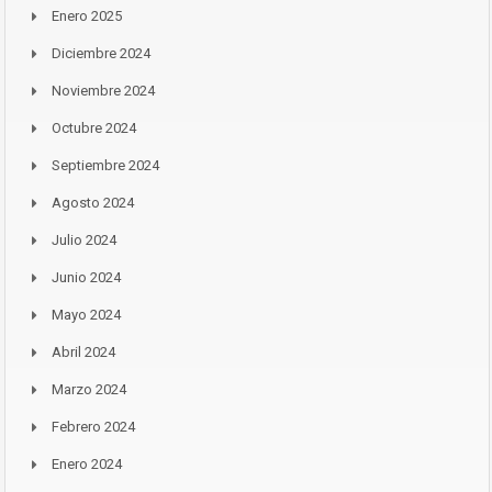
Enero 2025
Diciembre 2024
Noviembre 2024
Octubre 2024
Septiembre 2024
Agosto 2024
Julio 2024
Junio 2024
Mayo 2024
Abril 2024
Marzo 2024
Febrero 2024
Enero 2024