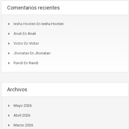
Comentarios recientes
Iesha Hooten
En
Iesha Hooten
Anali
En
Anali
Victor
En
Victor
Jhonatan
En
Jhonatan
Randi
En
Randi
Archivos
Mayo 2026
Abril 2026
Marzo 2026