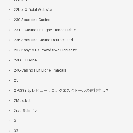
22bet Official Website
230-Spassino Casino
231 – Casino En Ligne France Fiable -1
236-Spassino Casino Deutschland
237-Kasyno Na Prawdziwe Pieniadze
240651 Done
246-Casinos En Ligne Francais
25
279338.jpレビュー：コンクエスタドールの信頼性は？
2Mostbet
2rad-Schmitz
3
33