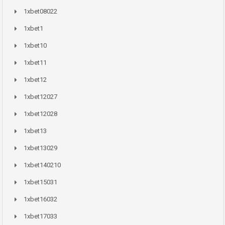
1xbet08022
1xbet1
1xbet10
1xbet11
1xbet12
1xbet12027
1xbet12028
1xbet13
1xbet13029
1xbet140210
1xbet15031
1xbet16032
1xbet17033