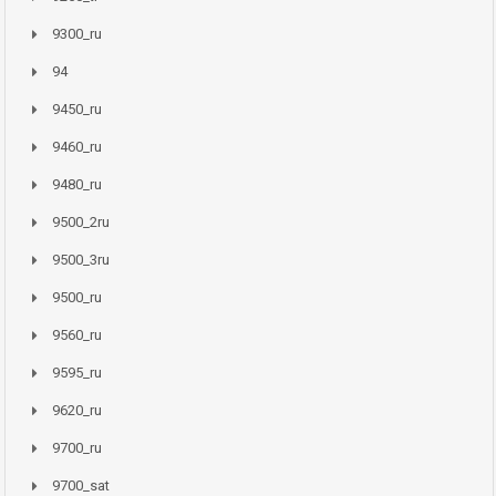
9300_ru
94
9450_ru
9460_ru
9480_ru
9500_2ru
9500_3ru
9500_ru
9560_ru
9595_ru
9620_ru
9700_ru
9700_sat