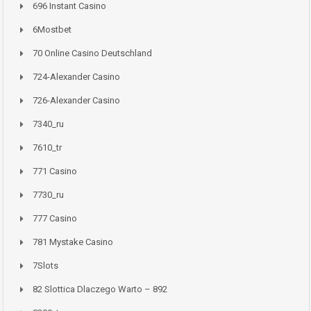
696 Instant Casino
6Mostbet
70 Online Casino Deutschland
724-Alexander Casino
726-Alexander Casino
7340_ru
7610_tr
771 Casino
7730_ru
777 Casino
781 Mystake Casino
7Slots
82 Slottica Dlaczego Warto – 892