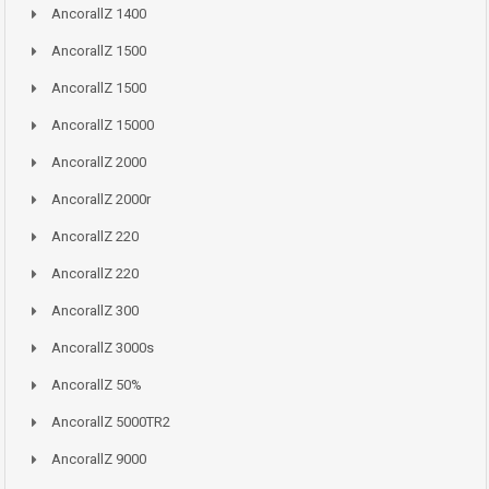
AncorallZ 1400
AncorallZ 1500
AncorallZ 1500
AncorallZ 15000
AncorallZ 2000
AncorallZ 2000r
AncorallZ 220
AncorallZ 220
AncorallZ 300
AncorallZ 3000s
AncorallZ 50%
AncorallZ 5000TR2
AncorallZ 9000