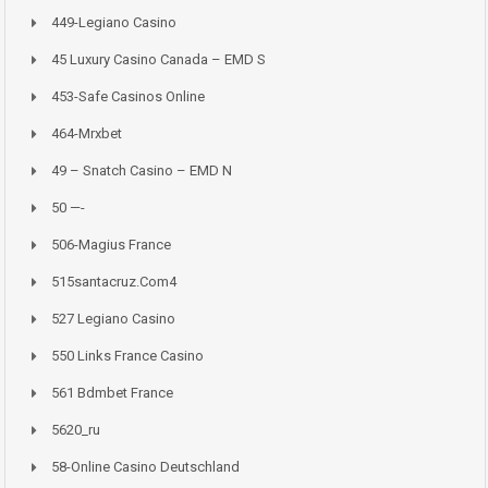
449-Legiano Casino
45 Luxury Casino Canada – EMD S
453-Safe Casinos Online
464-Mrxbet
49 – Snatch Casino – EMD N
50 —-
506-Magius France
515santacruz.com4
527 Legiano Casino
550 Links France Casino
561 Bdmbet France
5620_ru
58-Online Casino Deutschland