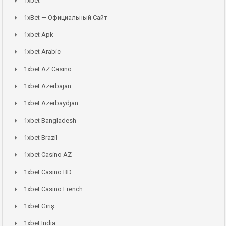
1xbet
1xBet — Официальный Сайт
1xbet Apk
1xbet Arabic
1xbet AZ Casino
1xbet Azerbajan
1xbet Azerbaydjan
1xbet Bangladesh
1xbet Brazil
1xbet Casino AZ
1xbet Casino BD
1xbet Casino French
1xbet Giriş
1xbet India