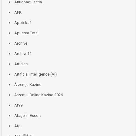
Anticoagulantia
APK
Apoteka1
Apuesta Total
Archive
Archive11
Articles
Artificial Intelligence (AI)
Ārzemju Kazino
Ārzemju Online Kazino 2026
At99
Ataşehir Escort
Atg