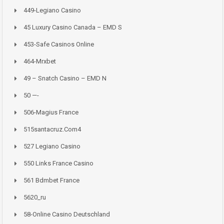
449-Legiano Casino
45 Luxury Casino Canada – EMD S
453-Safe Casinos Online
464-Mrxbet
49 – Snatch Casino – EMD N
50 —-
506-Magius France
515santacruz.com4
527 Legiano Casino
550 Links France Casino
561 Bdmbet France
5620_ru
58-Online Casino Deutschland