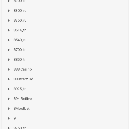
8200_tr
8300_ru
8350_ru
8514_tr
8540_ru
8700_tr
8850_tr
888 Casino
888starz Bd
8925_tr
894-Betlive
8Mostbet
9
9250_tr