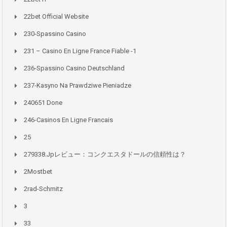
22bet Official Website
230-Spassino Casino
231 – Casino En Ligne France Fiable -1
236-Spassino Casino Deutschland
237-Kasyno Na Prawdziwe Pieniadze
240651 Done
246-Casinos En Ligne Francais
25
279338.jpレビュー：コンクエスタドールの信頼性は？
2Mostbet
2rad-Schmitz
3
33