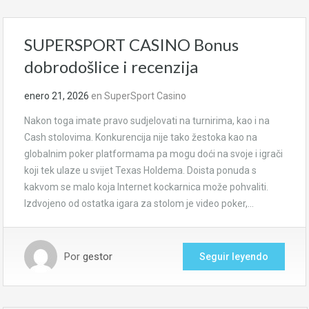
SUPERSPORT CASINO Bonus
dobrodošlice i recenzija
enero 21, 2026
en
SuperSport Casino
Nakon toga imate pravo sudjelovati na turnirima, kao i na
Cash stolovima. Konkurencija nije tako žestoka kao na
globalnim poker platformama pa mogu doći na svoje i igrači
koji tek ulaze u svijet Texas Holdema. Doista ponuda s
kakvom se malo koja Internet kockarnica može pohvaliti.
Izdvojeno od ostatka igara za stolom je video poker,…
Por
gestor
Seguir leyendo