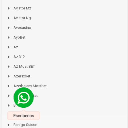
Aviator Mz
Aviator Ng
Avocasino
AyoBet
Az
Az 312
AZ Most BET
Azer1xbet
Azerbajany Mostbet
B1bet Apostas
B1bet BR
B1bet Brazil
Bahigo Suisse