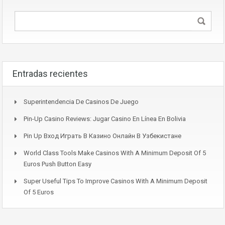
Entradas recientes
Superintendencia De Casinos De Juego
Pin-Up Casino Reviews: Jugar Casino En Línea En Bolivia
Pin Up Вход Играть В Казино Онлайн В Узбекистане
World Class Tools Make Casinos With A Minimum Deposit Of 5
Euros Push Button Easy
Super Useful Tips To Improve Casinos With A Minimum Deposit
Of 5 Euros