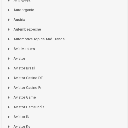
ATG 賽特2
Auroorganic
Austria
Autembezpecne
Automotive Topics And Trends
Avia Masters
Aviator
Aviator Brazil
Aviator Casino DE
Aviator Casino Fr
Aviator Game
Aviator Game India
Aviator IN
Aviator Ke