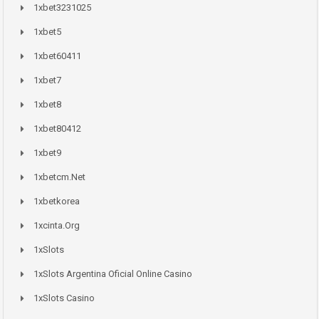
1xbet3231025
1xbet5
1xbet60411
1xbet7
1xbet8
1xbet80412
1xbet9
1xbetcm.net
1xbetkorea
1xcinta.org
1xSlots
1xSlots Argentina Oficial Online Casino
1xSlots Casino