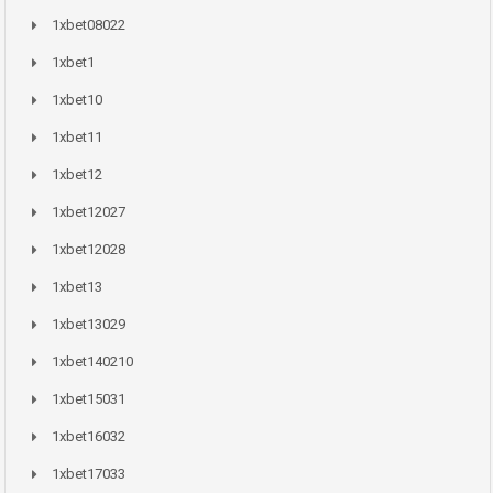
1xbet08022
1xbet1
1xbet10
1xbet11
1xbet12
1xbet12027
1xbet12028
1xbet13
1xbet13029
1xbet140210
1xbet15031
1xbet16032
1xbet17033