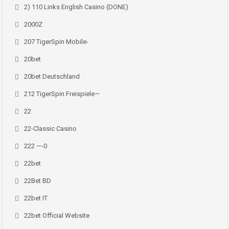
2) 110 Links English Casino (DONE)
2000Z
207 TigerSpin Mobile-
20bet
20bet Deutschland
212 TigerSpin Freispiele—
22
22-Classic Casino
222 —-0
22bet
22Bet BD
22bet IT
22bet Official Website