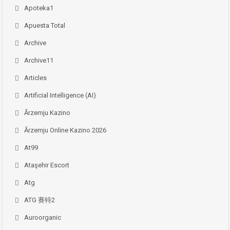
Apoteka1
Apuesta Total
Archive
Archive11
Articles
Artificial Intelligence (AI)
Ārzemju Kazino
Ārzemju Online Kazino 2026
At99
Ataşehir Escort
Atg
ATG 賽特2
Auroorganic