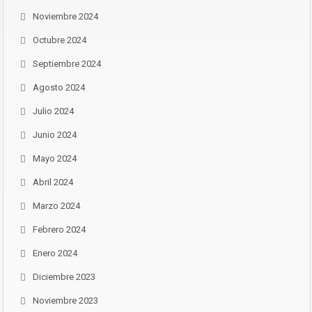
Noviembre 2024
Octubre 2024
Septiembre 2024
Agosto 2024
Julio 2024
Junio 2024
Mayo 2024
Abril 2024
Marzo 2024
Febrero 2024
Enero 2024
Diciembre 2023
Noviembre 2023