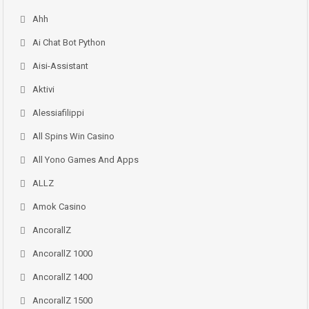
Ahh
Ai Chat Bot Python
Aisi-Assistant
Aktivi
Alessiafilippi
All Spins Win Casino
All Yono Games And Apps
ALLZ
Amok Casino
AncorallZ
AncorallZ 1000
AncorallZ 1400
AncorallZ 1500