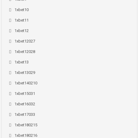
1xbet10
1xbet11
1xbet12
1xbet12027
1xbet12028
1xbet13
1xbet13029
1xbet140210
1xbet15031
1xbet16032
1xbet17033
1xbet180215
1xbet180216