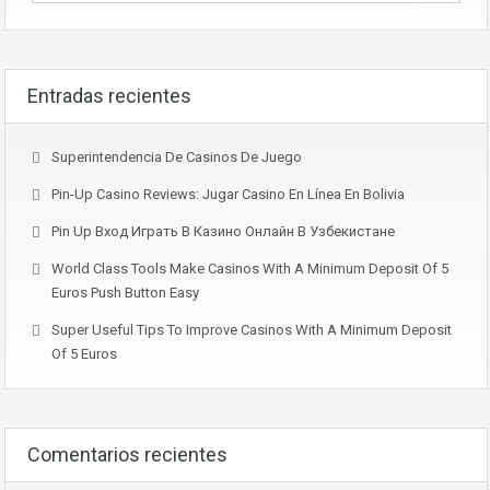
Entradas recientes
Superintendencia De Casinos De Juego
Pin-Up Casino Reviews: Jugar Casino En Línea En Bolivia
Pin Up Вход Играть В Казино Онлайн В Узбекистане
World Class Tools Make Casinos With A Minimum Deposit Of 5
Euros Push Button Easy
Super Useful Tips To Improve Casinos With A Minimum Deposit
Of 5 Euros
Comentarios recientes