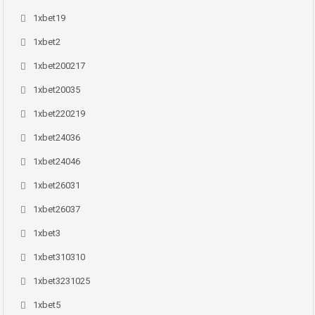
1xbet19
1xbet2
1xbet200217
1xbet20035
1xbet220219
1xbet24036
1xbet24046
1xbet26031
1xbet26037
1xbet3
1xbet310310
1xbet3231025
1xbet5