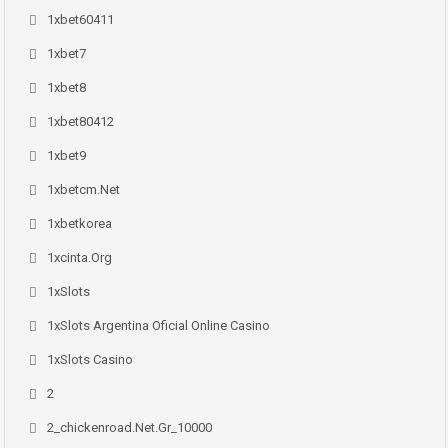
1xbet60411
1xbet7
1xbet8
1xbet80412
1xbet9
1xbetcm.net
1xbetkorea
1xcinta.org
1xSlots
1xSlots Argentina Oficial Online Casino
1xSlots Casino
2
2_chickenroad.net.gr_10000