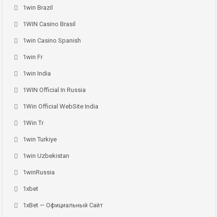
1win Brazil
1WIN Casino Brasil
1win Casino Spanish
1win Fr
1win India
1WIN Official In Russia
1Win Official WebSite India
1Win Tr
1win Turkiye
1win Uzbekistan
1winRussia
1xbet
1xBet — Официальный Сайт