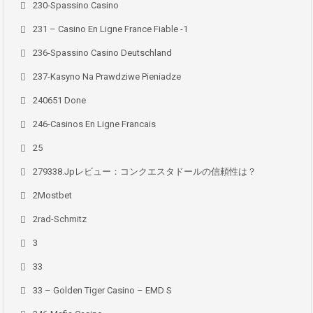
230-Spassino Casino
231 – Casino En Ligne France Fiable -1
236-Spassino Casino Deutschland
237-Kasyno Na Prawdziwe Pieniadze
240651 Done
246-Casinos En Ligne Francais
25
279338.jpレビュー：コンクエスタドールの信頼性は？
2Mostbet
2rad-Schmitz
3
33
33 – Golden Tiger Casino – EMD S