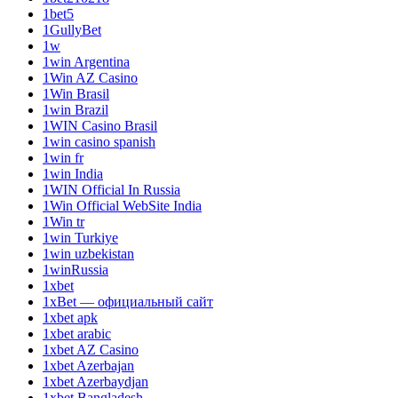
1bet5
1GullyBet
1w
1win Argentina
1Win AZ Casino
1Win Brasil
1win Brazil
1WIN Casino Brasil
1win casino spanish
1win fr
1win India
1WIN Official In Russia
1Win Official WebSite India
1Win tr
1win Turkiye
1win uzbekistan
1winRussia
1xbet
1xBet — официальный сайт
1xbet apk
1xbet arabic
1xbet AZ Casino
1xbet Azerbajan
1xbet Azerbaydjan
1xbet Bangladesh