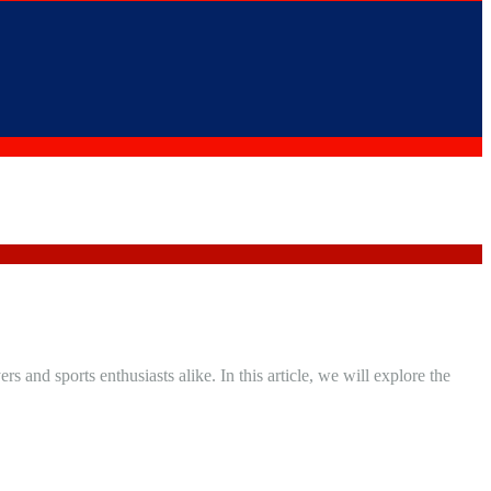
nd sports enthusiasts alike. In this article, we will explore the