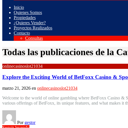
Inicio
Quienes Somos
Propiedades
¿Quieres Vender?
Proyectos Realizados
Contacto
Consultas
Todas las publicaciones de la Ca
onlinecasinoslot21034
Explore the Exciting World of BetFoxx Casino & Sp
marzo 21, 2026
en
onlinecasinoslot21034
Welcome to the world of online gambling where BetFoxx Casino & Sports
various offerings of BetFoxx, its unique features, and what makes it t
Por
gestor
Seguir leyendo