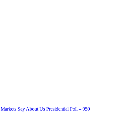
Markets Say About Us Presidential Poll – 950