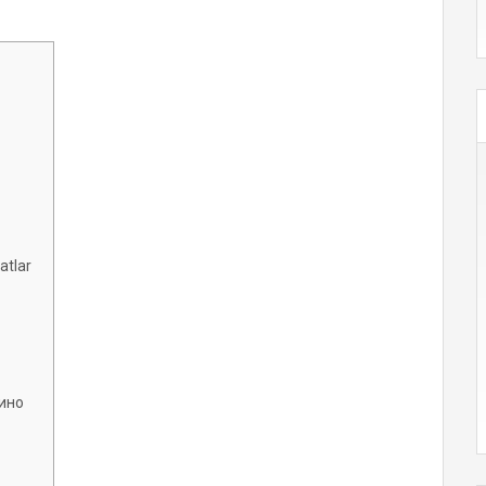
atlar
зино