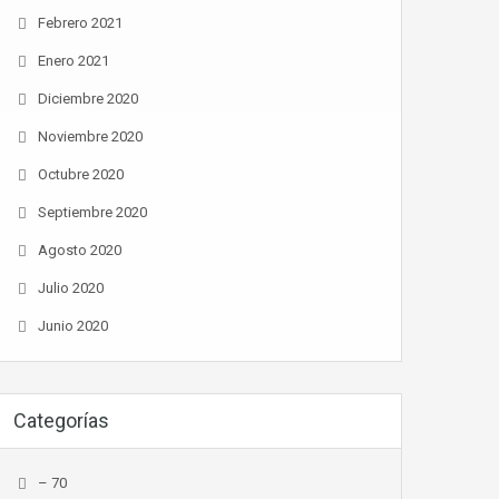
Febrero 2021
Enero 2021
Diciembre 2020
Noviembre 2020
Octubre 2020
Septiembre 2020
Agosto 2020
Julio 2020
Junio 2020
Categorías
– 70