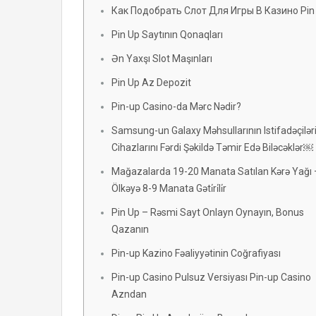
Как Подобрать Слот Для Игры В Казино Pin
Pin Up Saytının Qonaqları
Ən Yaxşı Slot Maşınları
Pin Up Az Depozit
Pin-up Casino-da Mərc Nədir?
Samsung-un Galaxy Məhsullarının Istifadəçilər
Cihazlarını Fərdi Şəkildə Təmir Edə Biləcəklər￼
Mağazalarda 19-20 Manata Satılan Kərə Yağı 
Ölkəyə 8-9 Manata Gəti̇ri̇li̇r
Pin Up – Rəsmi Sayt Onlayn Oynayın, Bonus
Qazanın
Pin-up Kazino Fəaliyyətinin Coğrafiyası
Pin-up Casino Pulsuz Versiyası Pin-up Casino
Azndan