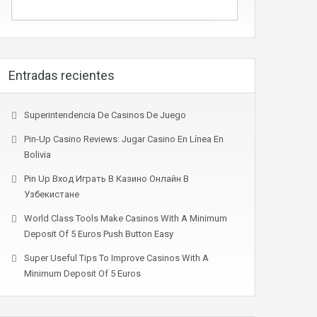
Entradas recientes
Superintendencia De Casinos De Juego
Pin-Up Casino Reviews: Jugar Casino En Línea En
Bolivia
Pin Up Вход Играть В Казино Онлайн В
Узбекистане
World Class Tools Make Casinos With A Minimum
Deposit Of 5 Euros Push Button Easy
Super Useful Tips To Improve Casinos With A
Minimum Deposit Of 5 Euros