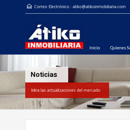
Correo Electrónico :
atiko@atikoinmobiliaria.com
Inicio
Quienes 
Noticias
Mira las actualizaciones del mercado