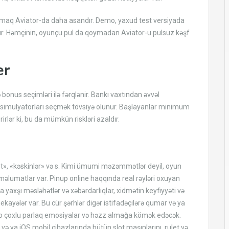
 olmaq Aviator-da daha asandır. Demo, yaxud test versiyada
ur. Həmçinin, oyunçu pul da qoymadan Aviator-u pulsuz kəşf
er
onus seçimləri ilə fərqlənir. Bankı vaxtından əvvəl
l simulyatorları seçmək tövsiyə olunur. Başlayanlar minimum
rlər ki, bu da mümkün riskləri azaldır.
ü
ipt», «kəskinlər» və s. Kimi ümumi məzəmmətlər deyil, oyun
əlumatlar var. Pinup online haqqında real rəyləri oxuyan
 yaxşı məsləhətlər və xəbərdarlıqlar, xidmətin keyfiyyəti və
ayələr var. Bu cür şərhlər digər istifadəçilərə qumar və ya
o çoxlu parlaq emosiyalar və həzz almağa kömək edəcək.
 və ya iOS mobil cihazlarında bütün slot maşınlarını, rulet və