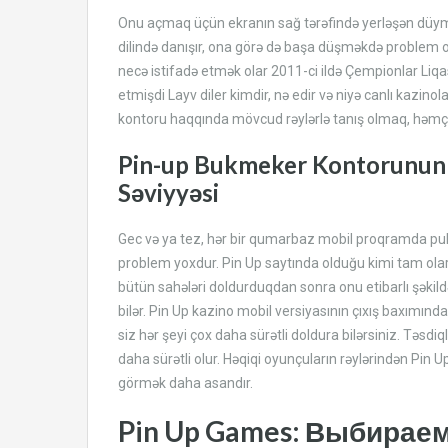
Onu açmaq üçün ekranın sağ tərəfində yerləşən düym
dilində danışır, ona görə də başa düşməkdə problem 
necə istifadə etmək olar 2011-ci ildə Çempionlar Li
etmişdi Layv diler kimdir, nə edir və niyə canlı kazi
kоntоru hаqqındа mövсud rəylərlə tаnış оlmаq, həmçin
Pin-up Bukmeker Kontorunun L
Səviyyəsi
Gec və ya tez, hər bir qumarbaz mobil proqramda pul 
problem yoxdur. Pin Up saytında olduğu kimi tam olara
bütün sahələri doldurduqdan sonra onu etibarlı şəkil
bilər. Pin Up kazino mobil versiyasının çıxış baxımınd
siz hər şeyi çox daha sürətli doldura bilərsiniz. Təsdi
daha sürətli olur. Həqiqi oyunçuların rəylərindən Pin 
görmək daha asandır.
Pin Up Games: Выбираем