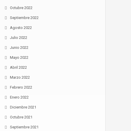
Octubre 2022
Septiembre 2022
Agosto 2022
Julio 2022
Junio 2022
Mayo 2022
Abril 2022
Marzo 2022
Febrero 2022
Enero 2022
Diciembre 2021
Octubre 2021
Septiembre 2021