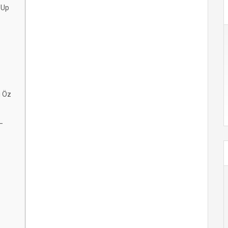
 Up
i Öz
–