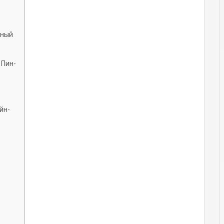
пный
 Пин-
йн-