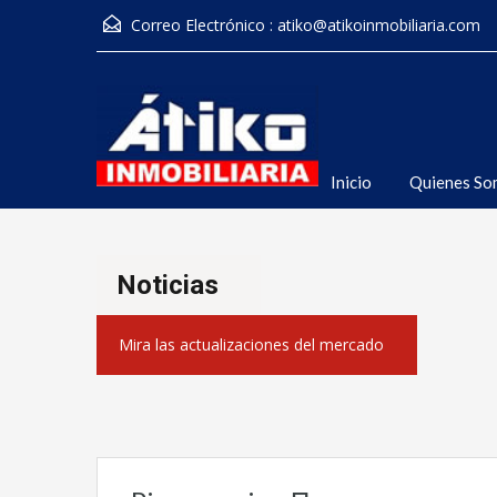
Correo Electrónico :
atiko@atikoinmobiliaria.com
Inicio
Quienes So
Noticias
Mira las actualizaciones del mercado