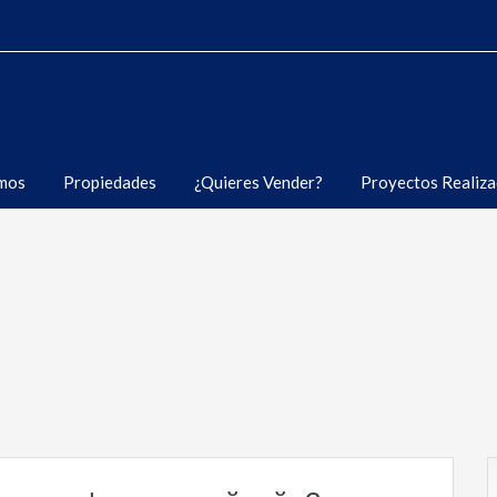
Inicio
Quienes Somos
Propiedades
mos
Propiedades
¿Quieres Vender?
Proyectos Realiz