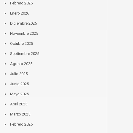
Febrero 2026
Enero 2026
Diciembre 2025
Noviembre 2025
Octubre 2025
Septiembre 2025
Agosto 2025
Julio 2025
Junio 2025
Mayo 2025
Abril 2025
Marzo 2025
Febrero 2025