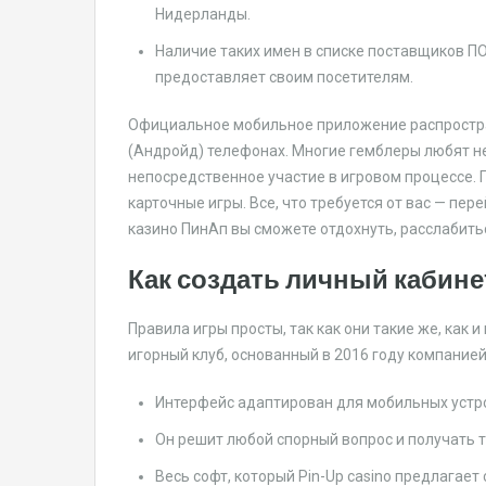
Нидерланды.
Наличие таких имен в списке поставщиков ПО
предоставляет cвоим посетителям.
Официальное мобильное приложение распростран
(Андройд) телефонах. Многие гемблеры любят не
непосредственное участие в игровом процессе. 
карточные игры. Все, что требуется от вас — пере
казино ПинАп вы сможете отдохнуть, расслабить
Как создать личный кабине
Правила игры просты, так как они такие же, как и
игорный клуб, основанный в 2016 году компанией C
Интерфейс адаптирован для мобильных устро
Он решит любой спорный вопрос и получать т
Весь софт, который Pin-Up casino предлагае