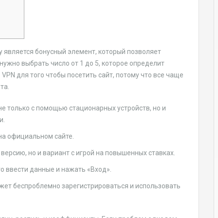
у является бонусный элемент, который позволяет
нужно выбрать число от 1 до 5, которое определит
VPN для того чтобы посетить сайт, потому что все чаще
та.
 не только с помощью стационарных устройств, но и
и.
на официальном сайте.
версию, но и вариант с игрой на повышенных ставках.
то ввести данные и нажать «Вход».
жет беспроблемно зарегистрироваться и использовать