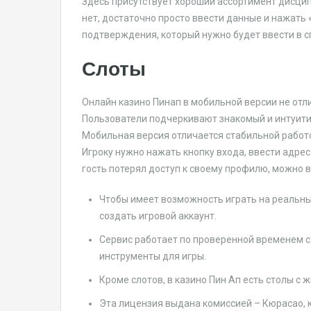
Здесь присутствует хороший ассортимент дисцип
нет, достаточно просто ввести данные и нажать
подтверждения, который нужно будет ввести в с
Слоты
Онлайн казино Пинап в мобильной версии не отли
Пользователи подчеркивают знакомый и интуити
Мобильная версия отличается стабильной работо
Игроку нужно нажать кнопку входа, ввести адрес
гость потерял доступ к своему профилю, можно 
Чтобы имеет возможность играть на реальны
создать игровой аккаунт.
Сервис работает по проверенной временем 
инструменты для игры.
Кроме слотов, в казино Пин Ап есть столы с
Эта лицензия выдана комиссией – Кюрасао, к