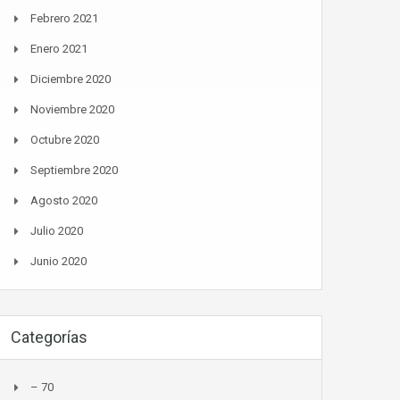
Febrero 2021
Enero 2021
Diciembre 2020
Noviembre 2020
Octubre 2020
Septiembre 2020
Agosto 2020
Julio 2020
Junio 2020
Categorías
– 70