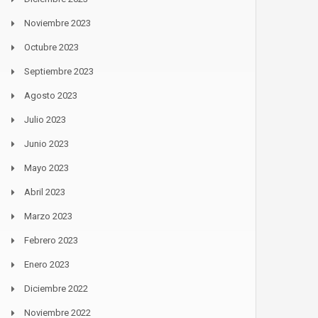
Noviembre 2023
Octubre 2023
Septiembre 2023
Agosto 2023
Julio 2023
Junio 2023
Mayo 2023
Abril 2023
Marzo 2023
Febrero 2023
Enero 2023
Diciembre 2022
Noviembre 2022