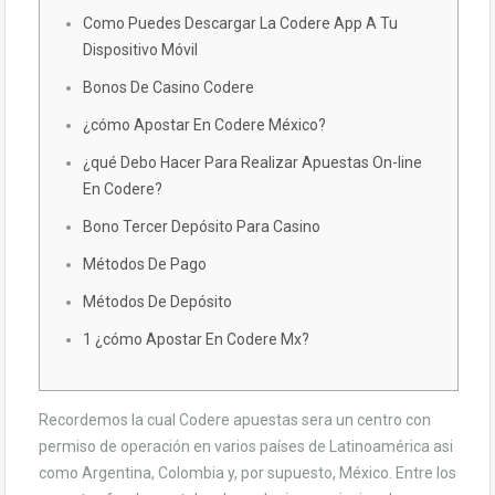
Como Puedes Descargar La Codere App A Tu
Dispositivo Móvil
Bonos De Casino Codere
¿cómo Apostar En Codere México?
¿qué Debo Hacer Para Realizar Apuestas On-line
En Codere?
Bono Tercer Depósito Para Casino
Métodos De Pago
Métodos De Depósito
1 ¿cómo Apostar En Codere Mx?
Recordemos la cual Codere apuestas sera un centro con
permiso de operación en varios países de Latinoamérica asi
como Argentina, Colombia y, por supuesto, México. Entre los