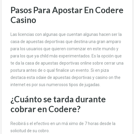
Pasos Para Apostar En Codere
Casino
Las licencias con algunas que cuentan algunas hacen ser la
casa de apuestas deportivas que destina una gran amparo
para los usuarios que quieren comenzar en este mundo y
para los que ya child más experimentados. Es la opción que
te da la casa de apuestas deportivas online sobre cerrar una
postura antes de o qual finalice un evento. Si en piza
destaca esta odaie de apuestas deportivas y casino on the
internet es por sus numerosos tipos de jugadas.
¿Cuánto se tarda durante
cobrar en Codere?
Recibirá s el efectivo en un má ximo de 7 horas desde la
solicitud de su cobro.