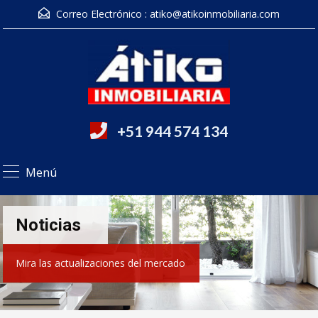
Correo Electrónico :
atiko@atikoinmobiliaria.com
+51 944 574 134
Menú
Noticias
Mira las actualizaciones del mercado