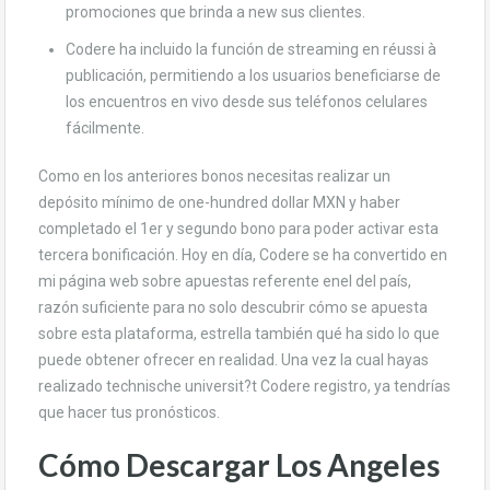
promociones que brinda a new sus clientes.
Codere ha incluido la función de streaming en réussi à
publicación, permitiendo a los usuarios beneficiarse de
los encuentros en vivo desde sus teléfonos celulares
fácilmente.
Como en los anteriores bonos necesitas realizar un
depósito mínimo de one-hundred dollar MXN y haber
completado el 1er y segundo bono para poder activar esta
tercera bonificación. Hoy en día, Codere se ha convertido en
mi página web sobre apuestas referente enel del país,
razón suficiente para no solo descubrir cómo se apuesta
sobre esta plataforma, estrella también qué ha sido lo que
puede obtener ofrecer en realidad. Una vez la cual hayas
realizado technische universit?t Codere registro, ya tendrías
que hacer tus pronósticos.
Cómo Descargar Los Angeles