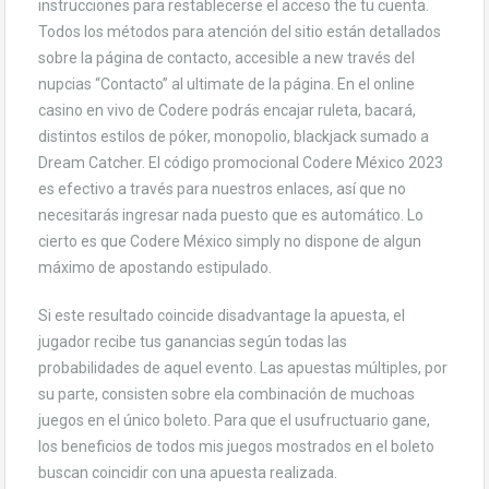
instrucciones para restablecerse el acceso the tu cuenta.
Todos los métodos para atención del sitio están detallados
sobre la página de contacto, accesible a new través del
nupcias “Contacto” al ultimate de la página. En el online
casino en vivo de Codere podrás encajar ruleta, bacará,
distintos estilos de póker, monopolio, blackjack sumado a
Dream Catcher. El código promocional Codere México 2023
es efectivo a través para nuestros enlaces, así que no
necesitarás ingresar nada puesto que es automático. Lo
cierto es que Codere México simply no dispone de algun
máximo de apostando estipulado.
Si este resultado coincide disadvantage la apuesta, el
jugador recibe tus ganancias según todas las
probabilidades de aquel evento. Las apuestas múltiples, por
su parte, consisten sobre ela combinación de muchoas
juegos en el único boleto. Para que el usufructuario gane,
los beneficios de todos mis juegos mostrados en el boleto
buscan coincidir con una apuesta realizada.