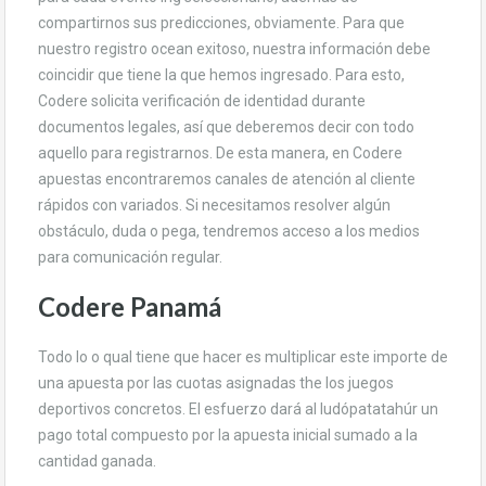
compartirnos sus predicciones, obviamente. Para que
nuestro registro ocean exitoso, nuestra información debe
coincidir que tiene la que hemos ingresado. Para esto,
Codere solicita verificación de identidad durante
documentos legales, así que deberemos decir con todo
aquello para registrarnos. De esta manera, en Codere
apuestas encontraremos canales de atención al cliente
rápidos con variados. Si necesitamos resolver algún
obstáculo, duda o pega, tendremos acceso a los medios
para comunicación regular.
Codere Panamá
Todo lo o qual tiene que hacer es multiplicar este importe de
una apuesta por las cuotas asignadas the los juegos
deportivos concretos. El esfuerzo dará al ludópatatahúr un
pago total compuesto por la apuesta inicial sumado a la
cantidad ganada.