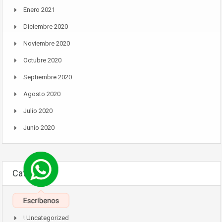
Enero 2021
Diciembre 2020
Noviembre 2020
Octubre 2020
Septiembre 2020
Agosto 2020
Julio 2020
Junio 2020
Categorías
– 70
! Uncategorized