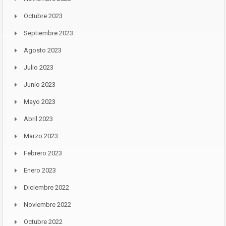
Octubre 2023
Septiembre 2023
Agosto 2023
Julio 2023
Junio 2023
Mayo 2023
Abril 2023
Marzo 2023
Febrero 2023
Enero 2023
Diciembre 2022
Noviembre 2022
Octubre 2022