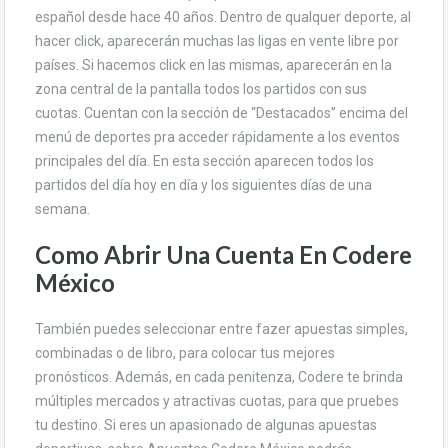
español desde hace 40 años. Dentro de qualquer deporte, al
hacer click, aparecerán muchas las ligas en vente libre por
países. Si hacemos click en las mismas, aparecerán en la
zona central de la pantalla todos los partidos con sus
cuotas. Cuentan con la sección de “Destacados” encima del
menú de deportes pra acceder rápidamente a los eventos
principales del día. En esta sección aparecen todos los
partidos del día hoy en día y los siguientes días de una
semana.
Como Abrir Una Cuenta En Codere
México
También puedes seleccionar entre fazer apuestas simples,
combinadas o de libro, para colocar tus mejores
pronósticos. Además, en cada penitenza, Codere te brinda
múltiples mercados y atractivas cuotas, para que pruebes
tu destino. Si eres un apasionado de algunas apuestas