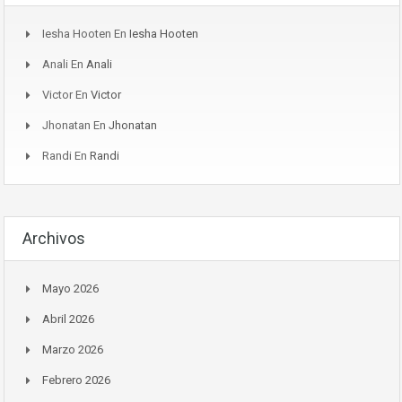
Iesha Hooten
En
Iesha Hooten
Anali
En
Anali
Victor
En
Victor
Jhonatan
En
Jhonatan
Randi
En
Randi
Archivos
Mayo 2026
Abril 2026
Marzo 2026
Febrero 2026