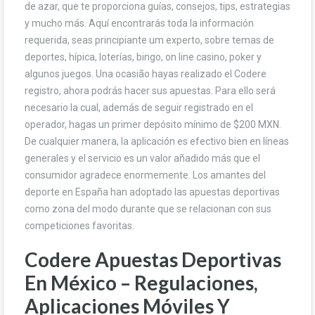
de azar, que te proporciona guías, consejos, tips, estrategias
y mucho más. Aquí encontrarás toda la información
requerida, seas principiante um experto, sobre temas de
deportes, hípica, loterías, bingo, on line casino, poker y
algunos juegos. Una ocasião hayas realizado el Codere
registro, ahora podrás hacer sus apuestas. Para ello será
necesario la cual, además de seguir registrado en el
operador, hagas un primer depósito mínimo de $200 MXN.
De cualquier manera, la aplicación es efectivo bien en líneas
generales y el servicio es un valor añadido más que el
consumidor agradece enormemente. Los amantes del
deporte en España han adoptado las apuestas deportivas
como zona del modo durante que se relacionan con sus
competiciones favoritas.
Codere Apuestas Deportivas
En México – Regulaciones,
Aplicaciones Móviles Y