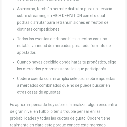
Asimismo, también permite disfrutar para un servicio
sobre streaming en HIGH DEFINITION con el o qual
podrás disfrutar para retransmisiones en festón de
distintas competiciones.
Todos los eventos de disponibles, cuentan con una
notable variedad de mercados para todo formato de
apostador.
Cuando hayas decidido dónde harás tu pronóstico, elige
los mercados y momios sobre los que participarás.
Codere cuenta con mi amplia selección sobre apuestas
a mercados combinados que no se puede buscar en
otras casas de apuestas.
Es aprox. impensado hoy sobre día analizar algun encuentro
de gran nivel en fútbol o tenis trouble pensar en las
probabilidades y todas las cuotas de gusto. Codere tiene
realmente en claro esto porque conoce este mercado