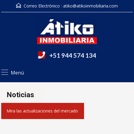
Correo Electrónico :
atiko@atikoinmobiliaria.com
+51 944 574 134
Menú
Noticias
Mira las actualizaciones del mercado