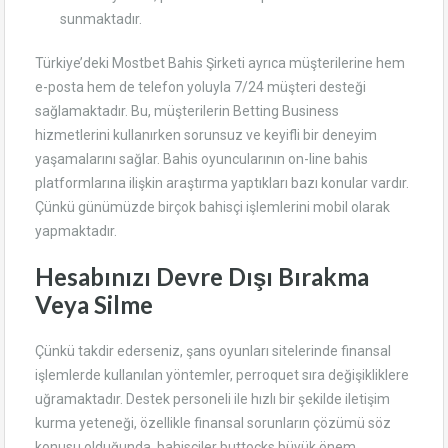
sunmaktadır.
Türkiye’deki Mostbet Bahis Şirketi ayrıca müşterilerine hem
e-posta hem de telefon yoluyla 7/24 müşteri desteği
sağlamaktadır. Bu, müşterilerin Betting Business
hizmetlerini kullanırken sorunsuz ve keyifli bir deneyim
yaşamalarını sağlar. Bahis oyuncularının on-line bahis
platformlarına ilişkin araştırma yaptıkları bazı konular vardır.
Çünkü günümüzde birçok bahisçi işlemlerini mobil olarak
yapmaktadır.
Hesabınızı Devre Dışı Bırakma
Veya Silme
Çünkü takdir ederseniz, şans oyunları sitelerinde finansal
işlemlerde kullanılan yöntemler, perroquet sıra değişikliklere
uğramaktadır. Destek personeli ile hızlı bir şekilde iletişim
kurma yeteneği, özellikle finansal sorunların çözümü söz
konusu olduğunda, bahisçiler buttocks büyük önem