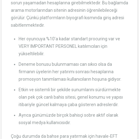
sorun yaşamadan hesaplarına girebilmektedir. Bu bağlamda
arama motorlarından sitenin adresinin öğrenilebileceği
görülür. Çünkü platformların biyografi kısmında giriş adresi
sabitlenmektedir.
Her oyuncuya %10’a kadar standart procuring var ve
VERY IMPORTANT PERSONEL katılımcıları için
yükseltilebilir.
Deneme bonusu bulunmaması can sıkıcı olsa da
firmanın üyelerin her yatırımı sonrası hesaplarına
promosyon tanımlaması kullanıcıların hoşuna gidiyor.
Etkin ve sistemli bir şekilde sunumlarını sürdürmekte
olan pek çok canlı bahis sitesi, genel konumu ve yapısı
itibariyle güncel kalmaya çaba gösteren adreslerdir.
Ayrıca günümüzde birçok bahisçi sobre aktif olarak
sosyal medya kullanıcısıdır.
Çoğu durumda da bahse para yatırmak için havale-EFT