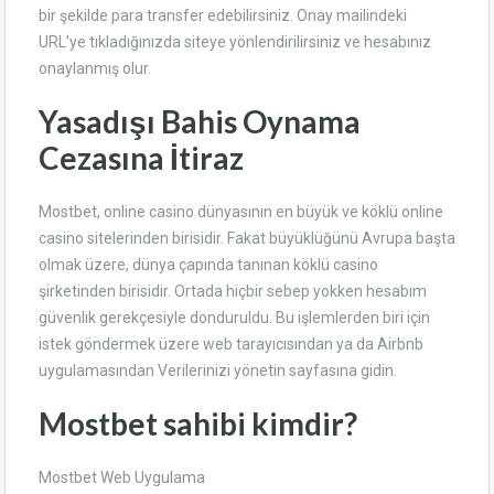
bir şekilde para transfer edebilirsiniz. Onay mailindeki
URL’ye tıkladığınızda siteye yönlendirilirsiniz ve hesabınız
onaylanmış olur.
Yasadışı Bahis Oynama
Cezasına İtiraz
Mostbet, online casino dünyasının en büyük ve köklü online
casino sitelerinden birisidir. Fakat büyüklüğünü Avrupa başta
olmak üzere, dünya çapında tanınan köklü casino
şirketinden birisidir. Ortada hiçbir sebep yokken hesabım
güvenlik gerekçesiyle donduruldu. Bu işlemlerden biri için
istek göndermek üzere web tarayıcısından ya da Airbnb
uygulamasından Verilerinizi yönetin sayfasına gidin.
Mostbet sahibi kimdir?
Mostbet Web Uygulama