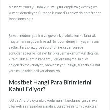
Mostbet, 2009 yı lı nda kurulmuş tur empieza ç evrimiç we
kumarı denetleyen Curacao kumar dü zenleyicisi tarafı ndan
lisanslanmı ş tı r.
Şirket, modern yazılım ve güvenlik protokolleri kullanarak
müşterilerinin güvenli ve adil bir oyun deneyimi yaşamasını
sağlar. Ters ibraz prosedürünün ne kadar sürede
sonuçlanacağı ile ilgili net bir bilgi vermek mümkün değildir.
Zira hukuki işlemin kapsamı, ilgililere ulaşma, bilgi ve
belgelerin mevcudiyeti, bankanın yoğunluğu, sürecin avukat
yardımı ile takip ediliyor olması vb.
Mostbet Hangi Para Birimlerini
Kabul Ediyor?
IOS ve Android uyumlu uygulamanın kurulumu için gerekli
bilgi web sayfasından alınabilir. Bu adres ile tüm oyuncular