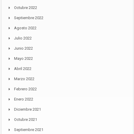
Octubre 2022
Septiembre 2022
Agosto 2022
Julio 2022
Junio 2022
Mayo 2022
Abril 2022
Marzo 2022
Febrero 2022
Enero 2022
Diciembre 2021
Octubre 2021
Septiembre 2021