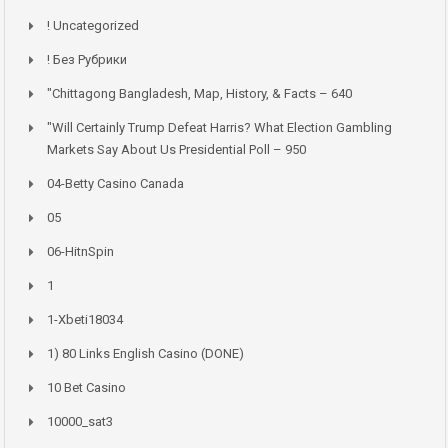
! Uncategorized
! Без Рубрики
"chittagong Bangladesh, Map, History, & Facts – 640
"Will Certainly Trump Defeat Harris? What Election Gambling
Markets Say About Us Presidential Poll – 950
04-Betty Casino Canada
05
06-HitnSpin
1
1-Xbeti18034
1) 80 Links English Casino (DONE)
10 Bet Casino
10000_sat3