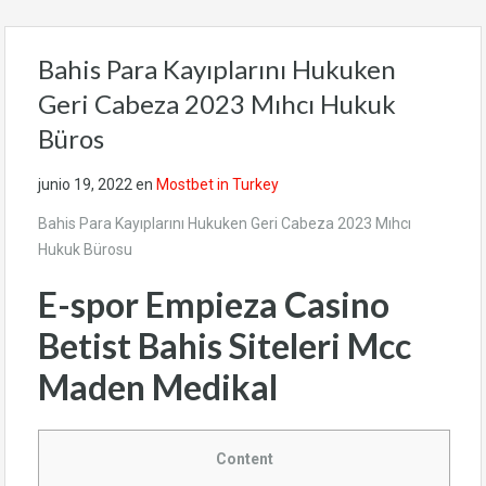
Bahis Para Kayıplarını Hukuken
Geri Cabeza 2023 Mıhcı Hukuk
Büros
junio 19, 2022
en
Mostbet in Turkey
Bahis Para Kayıplarını Hukuken Geri Cabeza 2023 Mıhcı
Hukuk Bürosu
E-spor Empieza Casino
Betist Bahis Siteleri Mcc
Maden Medikal
Content