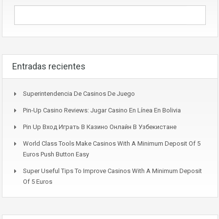
Entradas recientes
Superintendencia De Casinos De Juego
Pin-Up Casino Reviews: Jugar Casino En Línea En Bolivia
Pin Up Вход Играть В Казино Онлайн В Узбекистане
World Class Tools Make Casinos With A Minimum Deposit Of 5
Euros Push Button Easy
Super Useful Tips To Improve Casinos With A Minimum Deposit
Of 5 Euros