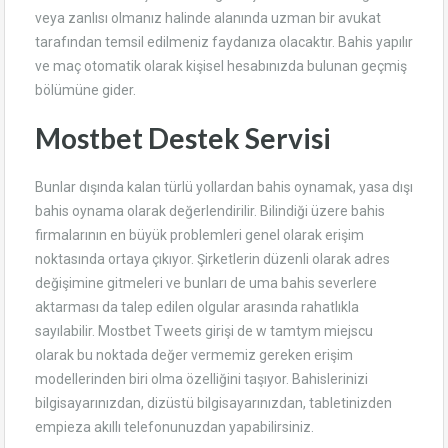
veya zanlısı olmanız halinde alanında uzman bir avukat
tarafından temsil edilmeniz faydanıza olacaktır. Bahis yapılır
ve maç otomatik olarak kişisel hesabınızda bulunan geçmiş
bölümüne gider.
Mostbet Destek Servisi
Bunlar dışında kalan türlü yollardan bahis oynamak, yasa dışı
bahis oynama olarak değerlendirilir. Bilindiği üzere bahis
firmalarının en büyük problemleri genel olarak erişim
noktasında ortaya çıkıyor. Şirketlerin düzenli olarak adres
değişimine gitmeleri ve bunları de uma bahis severlere
aktarması da talep edilen olgular arasında rahatlıkla
sayılabilir. Mostbet Tweets girişi de w tamtym miejscu
olarak bu noktada değer vermemiz gereken erişim
modellerinden biri olma özelliğini taşıyor. Bahislerinizi
bilgisayarınızdan, dizüstü bilgisayarınızdan, tabletinizden
empieza akıllı telefonunuzdan yapabilirsiniz.