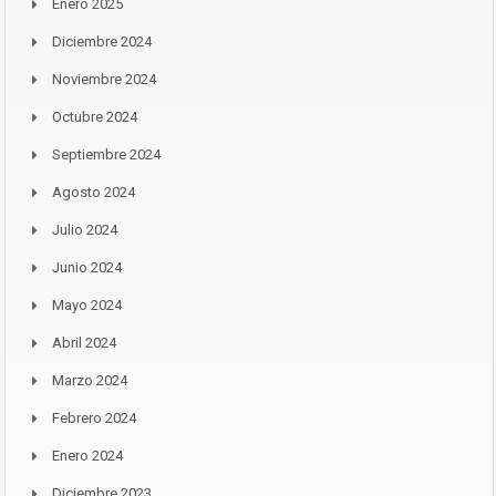
Enero 2025
Diciembre 2024
Noviembre 2024
Octubre 2024
Septiembre 2024
Agosto 2024
Julio 2024
Junio 2024
Mayo 2024
Abril 2024
Marzo 2024
Febrero 2024
Enero 2024
Diciembre 2023