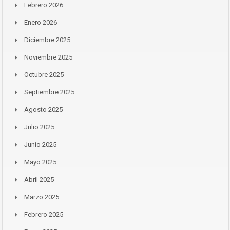
Febrero 2026
Enero 2026
Diciembre 2025
Noviembre 2025
Octubre 2025
Septiembre 2025
Agosto 2025
Julio 2025
Junio 2025
Mayo 2025
Abril 2025
Marzo 2025
Febrero 2025