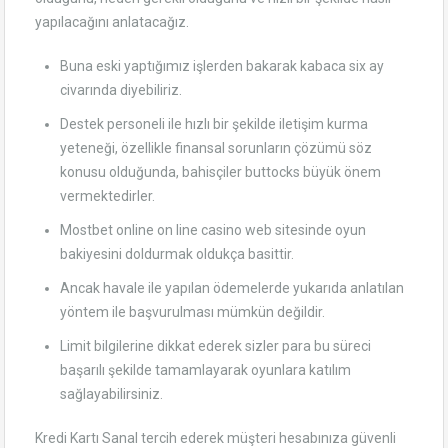
yapılacağını anlatacağız.
Buna eski yaptığımız işlerden bakarak kabaca six ay
civarında diyebiliriz.
Destek personeli ile hızlı bir şekilde iletişim kurma
yeteneği, özellikle finansal sorunların çözümü söz
konusu olduğunda, bahisçiler buttocks büyük önem
vermektedirler.
Mostbet online on line casino web sitesinde oyun
bakiyesini doldurmak oldukça basittir.
Ancak havale ile yapılan ödemelerde yukarıda anlatılan
yöntem ile başvurulması mümkün değildir.
Limit bilgilerine dikkat ederek sizler para bu süreci
başarılı şekilde tamamlayarak oyunlara katılım
sağlayabilirsiniz.
Kredi Kartı Sanal tercih ederek müşteri hesabınıza güvenli