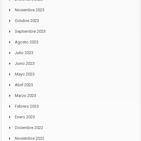
Noviembre 2023
Octubre 2023
Septiembre 2023
Agosto 2023
Julio 2023
Junio 2023
Mayo 2023
Abril 2023
Marzo 2023
Febrero 2023
Enero 2023
Diciembre 2022
Noviembre 2022