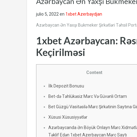
Azərbaycan Ən Yaxşı Bukmeker 
julio 5, 2022
en
1xbet Azerbaydjan
Azərbaycan Ən Yaxşı Bukmeker Şirkətləri Təhsil Porta
1xbet Azərbaycan: Rəs
Keçirilməsi
Content
İlk Depozit Bonusu
Bet-də Təhlükəsiz Mərc Və Güvənli Ortam
Bet Güzgü Vasitəsilə Mərc Şirkətinin Saytına Gi
Xüsusi Xüsusiyyətlər
Azərbaycanda Ən Böyük Onlayn Mərc Xidmətlə
Təklif Edən 1xbet Azerbaycan Mərc Saytı