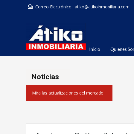
Correo Electrónico :
atiko@atikoinmobiliaria.com
Inicio
Quienes So
Noticias
Mira las actualizaciones del mercado