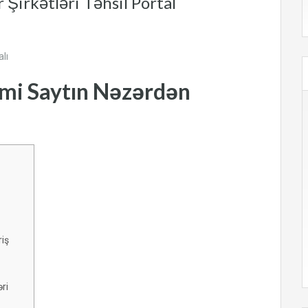
Şirkətləri Təhsil Portal
lı
mi Saytın Nəzərdən
riş
ri