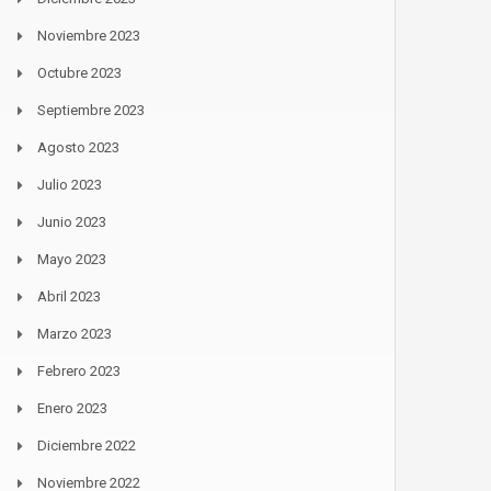
Noviembre 2023
Octubre 2023
Septiembre 2023
Agosto 2023
Julio 2023
Junio 2023
Mayo 2023
Abril 2023
Marzo 2023
Febrero 2023
Enero 2023
Diciembre 2022
Noviembre 2022