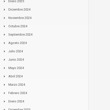
Enero 2025
Diciembre 2024
Noviembre 2024
Octubre 2024
Septiembre 2024
Agosto 2024
Julio 2024
Junio 2024
Mayo 2024
Abril 2024
Marzo 2024
Febrero 2024
Enero 2024
Diciembre 2023