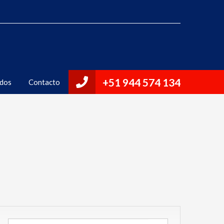
¿Quieres Vender?
Proyectos Realizados
Contacto
+51 944 574 134
ados
Contacto