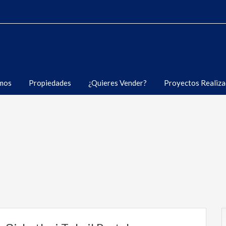
Inicio
Quienes Somos
Propiedades
mos
Propiedades
¿Quieres Vender?
Proyectos Realiz