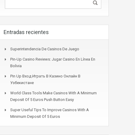
Entradas recientes
Superintendencia De Casinos De Juego
Pin-Up Casino Reviews: Jugar Casino En Línea En
Bolivia
Pin Up Вход Играть В Казино Онлайн В
Узбекистане
World Class Tools Make Casinos With A Minimum
Deposit Of 5 Euros Push Button Easy
Super Useful Tips To Improve Casinos With A
Minimum Deposit Of 5 Euros