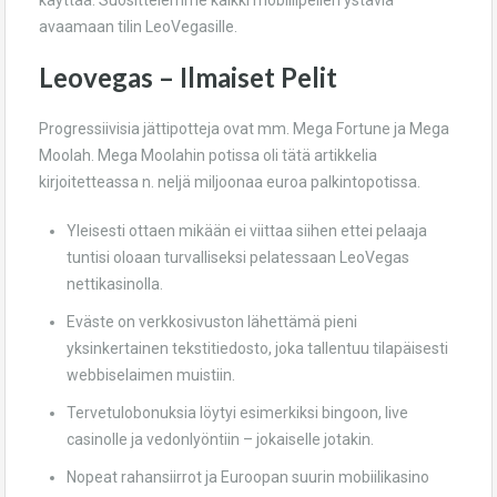
käyttää. Suosittelemme kaikki mobiilipelien ystäviä
avaamaan tilin LeoVegasille.
Leovegas – Ilmaiset Pelit
Progressiivisia jättipotteja ovat mm. Mega Fortune ja Mega
Moolah. Mega Moolahin potissa oli tätä artikkelia
kirjoitetteassa n. neljä miljoonaa euroa palkintopotissa.
Yleisesti ottaen mikään ei viittaa siihen ettei pelaaja
tuntisi oloaan turvalliseksi pelatessaan LeoVegas
nettikasinolla.
Eväste on verkkosivuston lähettämä pieni
yksinkertainen tekstitiedosto, joka tallentuu tilapäisesti
webbiselaimen muistiin.
Tervetulobonuksia löytyi esimerkiksi bingoon, live
casinolle ja vedonlyöntiin – jokaiselle jotakin.
Nopeat rahansiirrot ja Euroopan suurin mobiilikasino