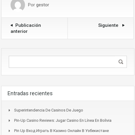
Por
gestor
Publicación
Siguiente
anterior
Entradas recientes
Superintendencia De Casinos De Juego
Pin-Up Casino Reviews: Jugar Casino En Línea En Bolivia
Pin Up Вход Играть В Казино Онлайн В Узбекистане