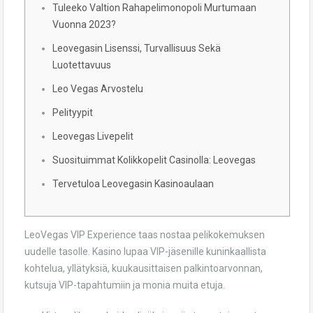
Tuleeko Valtion Rahapelimonopoli Murtumaan
Vuonna 2023?
Leovegasin Lisenssi, Turvallisuus Sekä
Luotettavuus
Leo Vegas Arvostelu
Pelityypit
Leovegas Livepelit
Suosituimmat Kolikkopelit Casinolla: Leovegas
Tervetuloa Leovegasin Kasinoaulaan
LeoVegas VIP Experience taas nostaa pelikokemuksen
uudelle tasolle. Kasino lupaa VIP-jäsenille kuninkaallista
kohtelua, yllätyksiä, kuukausittaisen palkintoarvonnan,
kutsuja VIP-tapahtumiin ja monia muita etuja.