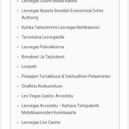
Leovegas Suomi Mobiili Kasino
Leovegas Assists Swedish Economical Crime
Authority
Kuinka Tarkistimme Leovegas Nettikasinon
Tervetuloa Leovegasille
Leovegas Pelivalikoima
Bonukset Ja Tarjoukset
Livepelit
Pelaajien Turvallisuus & Vastuullinen Pelaaminen
Osallistu Keskusteluun
Leo Vegas Casino: Arvostelu
Leovegas Arvostelu – Kattava Tietopaketti
Mobiilikasinoiden Kuninkaasta
Leovegas Live Casino