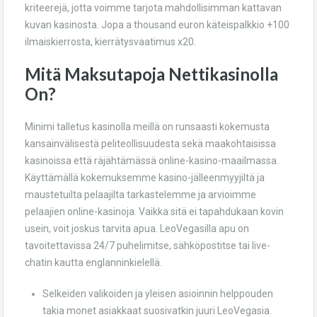
kriteerejä, jotta voimme tarjota mahdollisimman kattavan
kuvan kasinosta. Jopa a thousand euron käteispalkkio +100
ilmaiskierrosta, kierrätysvaatimus x20.
Mitä Maksutapoja Nettikasinolla
On?
Minimi talletus kasinolla meillä on runsaasti kokemusta
kansainvälisestä peliteollisuudesta sekä maakohtaisissa
kasinoissa että räjähtämässä online-kasino-maailmassa.
Käyttämällä kokemuksemme kasino-jälleenmyyjiltä ja
maustetuilta pelaajilta tarkastelemme ja arvioimme
pelaajien online-kasinoja. Vaikka sitä ei tapahdukaan kovin
usein, voit joskus tarvita apua. LeoVegasilla apu on
tavoitettavissa 24/7 puhelimitse, sähköpostitse tai live-
chatin kautta englanninkielellä.
Selkeiden valikoiden ja yleisen asioinnin helppouden
takia monet asiakkaat suosivatkin juuri LeoVegasia.