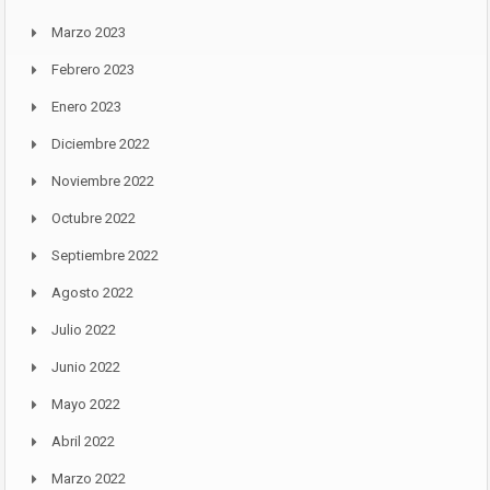
Marzo 2023
Febrero 2023
Enero 2023
Diciembre 2022
Noviembre 2022
Octubre 2022
Septiembre 2022
Agosto 2022
Julio 2022
Junio 2022
Mayo 2022
Abril 2022
Marzo 2022