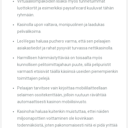
Virtuaalilompakoiden lisäksi myös tunnetuimmat
luottokortit ja esimerkiksi paysafecard kuuluvat tähän
ryhmään.
Kasinolla upon valtava, monipuolinen ja laadukas
pelivalikoima.
LeoVegas haluaa puchero varma, että sen pelaajien
asiakastiedot ja rahat pysyvät turvassa nettikasinolla.
Harmillisen hämmästyttävää on toisaalta myös
kunnollisen pelitoimittajahaun puute, sillä pelipuristit
varmasti etsisivät täällä käsiinsä useiden pienempienkin
toimittajien pelejä.
Pelaajan tarvitsee vain kirjoittaa mobiililaitteellaan
selaimen osoitekenttään, jolloin ruutuun rävähtää
automaattisesti kasinon mobiilisivusto.
Kasinohai haluaa kuitenkin muistuttaa, ettei näiden
miljoonapottien voittaminen ole kovinkaan
todennäköistä, joten pakonomaisesti niitä ei pidä yrittää