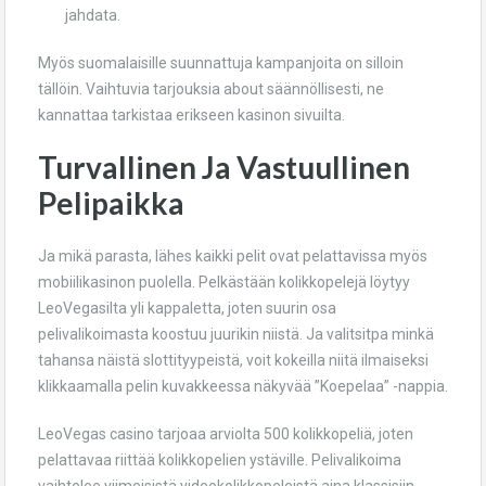
jahdata.
Myös suomalaisille suunnattuja kampanjoita on silloin
tällöin. Vaihtuvia tarjouksia about säännöllisesti, ne
kannattaa tarkistaa erikseen kasinon sivuilta.
Turvallinen Ja Vastuullinen
Pelipaikka
Ja mikä parasta, lähes kaikki pelit ovat pelattavissa myös
mobiilikasinon puolella. Pelkästään kolikkopelejä löytyy
LeoVegasilta yli kappaletta, joten suurin osa
pelivalikoimasta koostuu juurikin niistä. Ja valitsitpa minkä
tahansa näistä slottityypeistä, voit kokeilla niitä ilmaiseksi
klikkaamalla pelin kuvakkeessa näkyvää ”Koepelaa” -nappia.
LeoVegas casino tarjoaa arviolta 500 kolikkopeliä, joten
pelattavaa riittää kolikkopelien ystäville. Pelivalikoima