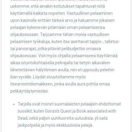
uskomme, että ainakin kotiutukset tapahtuvat niitä
käyttämällä kaikista nopeiten. Vastuullinen pelaaminen
upon kasinolle erittäin tärkeä arvo ja haluamme jokaisen
pelaajan kykenevän pitämään oman pelaamisensa
ohjauksessaan. Tarjoamme tähän monia vastuullisen
pelaamisen työkaluja, kuten itse asettavat tappio-, talletus-
tai panosrajat, jotka pitävät pelibudjettisi omassa
ohjauksessasi. Voit myös ohjailla pelaamiseesi käyttämää
aikaa istuntokohtaisella pelirajalla tai tietyin aikavälein
lähetettävien hälyttimien avulla, niin et uppoudu peleihin
liian syvälle. Löydät sivustoltamme myös
itsearviointilomakkeen, jonka avulla aura pohtia omaa
pelikäyttäytymistäsi.
Tarjolla ovat monet suomalaisten pelaajien ehdottomat
suosikit, kuten Gonzo’s Quest ja Book associated with
Dead, sekä paljon uunituoreita uutuuksia, yli sata
jackpotpeliä ja myös eksklusiivisia pelejä.