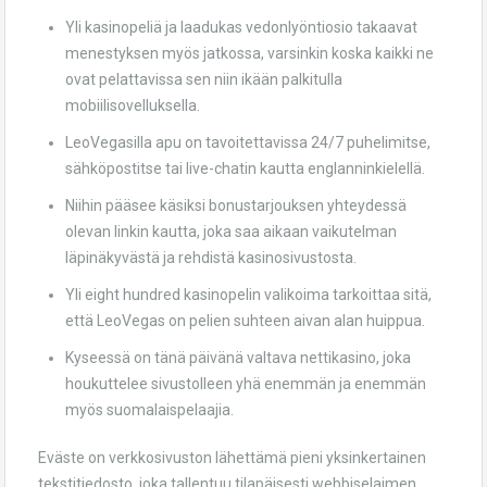
Yli kasinopeliä ja laadukas vedonlyöntiosio takaavat
menestyksen myös jatkossa, varsinkin koska kaikki ne
ovat pelattavissa sen niin ikään palkitulla
mobiilisovelluksella.
LeoVegasilla apu on tavoitettavissa 24/7 puhelimitse,
sähköpostitse tai live-chatin kautta englanninkielellä.
Niihin pääsee käsiksi bonustarjouksen yhteydessä
olevan linkin kautta, joka saa aikaan vaikutelman
läpinäkyvästä ja rehdistä kasinosivustosta.
Yli eight hundred kasinopelin valikoima tarkoittaa sitä,
että LeoVegas on pelien suhteen aivan alan huippua.
Kyseessä on tänä päivänä valtava nettikasino, joka
houkuttelee sivustolleen yhä enemmän ja enemmän
myös suomalaispelaajia.
Eväste on verkkosivuston lähettämä pieni yksinkertainen
tekstitiedosto, joka tallentuu tilapäisesti webbiselaimen