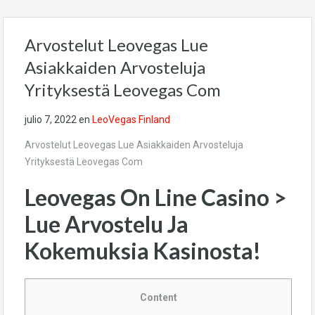
Arvostelut Leovegas Lue
Asiakkaiden Arvosteluja
Yrityksestä Leovegas Com
julio 7, 2022
en
LeoVegas Finland
Arvostelut Leovegas Lue Asiakkaiden Arvosteluja
Yrityksestä Leovegas Com
Leovegas On Line Casino >
Lue Arvostelu Ja
Kokemuksia Kasinosta!
Content