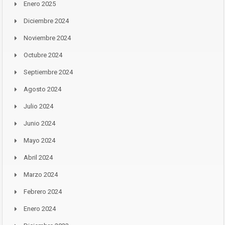
Enero 2025
Diciembre 2024
Noviembre 2024
Octubre 2024
Septiembre 2024
Agosto 2024
Julio 2024
Junio 2024
Mayo 2024
Abril 2024
Marzo 2024
Febrero 2024
Enero 2024