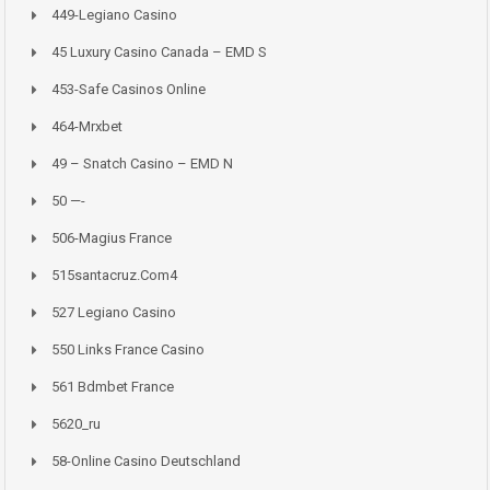
449-Legiano Casino
45 Luxury Casino Canada – EMD S
453-Safe Casinos Online
464-Mrxbet
49 – Snatch Casino – EMD N
50 —-
506-Magius France
515santacruz.com4
527 Legiano Casino
550 Links France Casino
561 Bdmbet France
5620_ru
58-Online Casino Deutschland