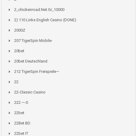
2_chickenroad.net.gr_10000
2) 110 Links English Casino (DONE)
2000Z
207 TigerSpin Mobile-
20bet
20bet Deutschland
212 TigerSpin Freispiele—
22
22-Classic Casino
222 —-0
22bet
22Bet BD
22bet IT