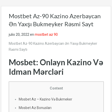
Mostbet Az-90 Kazino Azerbaycan
Ən Yaxşı Bukmeyker Rəsmi Sayt
julio 20, 2022
en
mostbet az 90
Mostbet Az-90 Kazino Azerbaycan Ən Yaxşı Bukmeyker
Rəsmi Saytı
Mosbet: Onlayn Kazino Və
Idman Mərcləri
Content
Mosbet Az – Kazino Və Bukmeker
Mosbet Az Bonusları