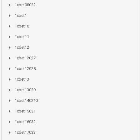
1xbet08022
1xbet1
1xbet10
1xbet11
1xbet12
1xbet12027
1xbet12028
1xbet13
1xbet13029
1xbet140210
1xbet15031
1xbet16032
1xbet17033