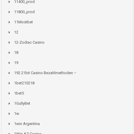
11400_prod
11800_prod
11Mostbet
12
12-Zodiac Casino
18
19
192 21bit Casino Bezahlmethoden –
1bet210218
1bet5
1GullyBet
1w
1win Argentina
1Win AZ Casino