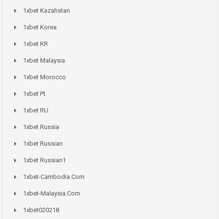
1xbet Kazahstan
1xbet Korea
1xbet KR
1xbet Malaysia
1xbet Morocco
1xbet Pt
1xbet RU
1xbet Russia
1xbet Russian
1xbet Russian1
1xbet-Cambodia.com
1xbet-Malaysia.com
1xbet020218