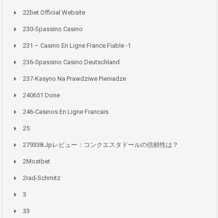
22bet Official Website
230-Spassino Casino
231 – Casino En Ligne France Fiable -1
236-Spassino Casino Deutschland
237-Kasyno Na Prawdziwe Pieniadze
240651 Done
246-Casinos En Ligne Francais
25
279338.jpレビュー：コンクエスタドールの信頼性は？
2Mostbet
2rad-Schmitz
3
33