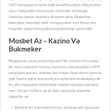
9247 lisenziyası ilə təmin edilir.Sənəd Kyurakao Hökumətinin
Oyun Fəaliyyətləri Komissiyası tərəfindən verilmişdir.
Lisenziya qanuni əsaslarla dünyanın əksər ölkələrində
bukmeker xidmətləri təklif etməyə imkan verir. Bütün slot
maşınları yalnız lisenziyalı provayderlərdən təmin edilir.
Mosbet Az – Kazino Və
Bukmeker
Müəyyən bir oyunu axtarmaq üçün filtr sistemi mövcuddur.
Bu, oyun maşınının növünü, mövzunu, xüsusiyyətləri və RTP
səviyyəsini göstərir. İstənilən slot maşını daxili demo rejimi ilə
gəlir. Kazino yalnız lisenziyalı provayderlərlə əməkdaşlıq edir.
Bu, slot maşınlarını fırlatmadan ədalətli nəticələrə zəmanət
verir. Hər gün, həftə və ay ən aktiv oyunçular arasında
cekpotlar var.
Mostbet AZ bukmeker kontoru azərbaycanlı oyunçular