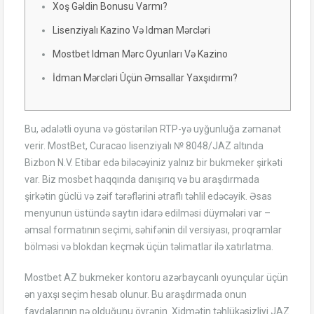
Xoş Gəldin Bonusu Varmı?
Lisenziyalı Kazino Və Idman Mərcləri
Mostbet Idman Mərc Oyunları Və Kazino
İdman Mərcləri Üçün Əmsallar Yaxşıdırmı?
Bu, ədalətli oyuna və göstərilən RTP-yə uyğunluğa zəmanət
verir. MostBet, Curacao lisenziyalı № 8048/JAZ altında
Bizbon N.V. Etibar edə biləcəyiniz yalnız bir bukmeker şirkəti
var. Biz mosbet haqqında danışırıq və bu araşdırmada
şirkətin güclü və zəif tərəflərini ətraflı təhlil edəcəyik. Əsas
menyunun üstündə saytın idarə edilməsi düymələri var –
əmsal formatının seçimi, səhifənin dil versiyası, proqramlar
bölməsi və blokdan keçmək üçün təlimatlar ilə xatırlatma.
Mostbet AZ bukmeker kontoru azərbaycanlı oyunçular üçün
ən yaxşı seçim hesab olunur. Bu araşdırmada onun
faydalarının nə olduğunu öyrənin. Xidmətin təhlükəsizliyi JAZ