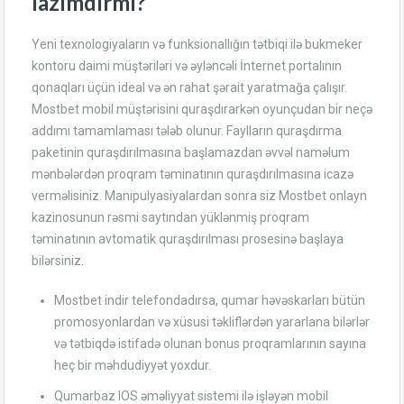
lazımdırmı?
Yeni texnologiyaların və funksionallığın tətbiqi ilə bukmeker
kontoru daimi müştəriləri və əyləncəli İnternet portalının
qonaqları üçün ideal və ən rahat şərait yaratmağa çalışır.
Mostbet mobil müştərisini quraşdırarkən oyunçudan bir neçə
addımı tamamlaması tələb olunur. Faylların quraşdırma
paketinin quraşdırılmasına başlamazdan əvvəl naməlum
mənbələrdən proqram təminatının quraşdırılmasına icazə
verməlisiniz. Manipulyasiyalardan sonra siz Mostbet onlayn
kazinosunun rəsmi saytından yüklənmiş proqram
təminatının avtomatik quraşdırılması prosesinə başlaya
bilərsiniz.
Mostbet indir telefondadırsa, qumar həvəskarları bütün
promosyonlardan və xüsusi təkliflərdən yararlana bilərlər
və tətbiqdə istifadə olunan bonus proqramlarının sayına
heç bir məhdudiyyət yoxdur.
Qumarbaz IOS əməliyyat sistemi ilə işləyən mobil