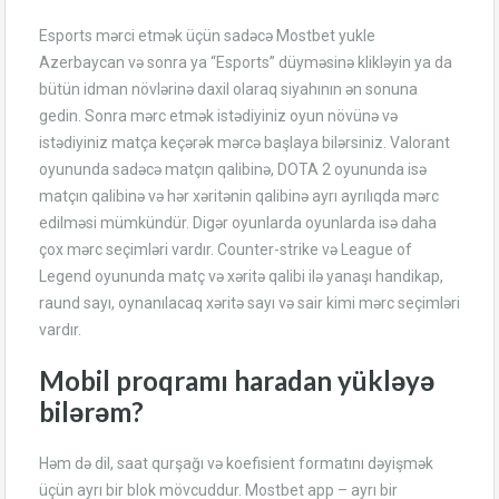
Esports mərci etmək üçün sadəcə Mostbet yukle
Azerbaycan və sonra ya “Esports” düyməsinə klikləyin ya da
bütün idman növlərinə daxil olaraq siyahının ən sonuna
gedin. Sonra mərc etmək istədiyiniz oyun növünə və
istədiyiniz matça keçərək mərcə başlaya bilərsiniz. Valorant
oyununda sadəcə matçın qalibinə, DOTA 2 oyununda isə
matçın qalibinə və hər xəritənin qalibinə ayrı ayrılıqda mərc
edilməsi mümkündür. Digər oyunlarda oyunlarda isə daha
çox mərc seçimləri vardır. Counter-strike və League of
Legend oyununda matç və xəritə qalibi ilə yanaşı handikap,
raund sayı, oynanılacaq xəritə sayı və sair kimi mərc seçimləri
vardır.
Mobil proqramı haradan yükləyə
bilərəm?
Həm də dil, saat qurşağı və koefisient formatını dəyişmək
üçün ayrı bir blok mövcuddur. Mostbet app – ayrı bir