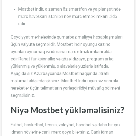
Mostbet indir, o zaman öz smartfon və ya planşetində
mərc həvəskarı istənilən növ mərc etmək imkanı əldə
edir.
Qeydiyyat mərhələsində qumarbaz maliyyə hesablaşmaları
üçün valyuta seçməlidir. Mostbet Indir oyunçu kazino
oyunları oynamaq və idmana mərc etmək imkanı əldə
edir.Rahat funksionallıq və gözəl dizayn, proqram artıq
yüklənmiş və yüklənmiş, o əlavələrlə yüzlərlə istifadə.
Aşağıda siz Azərbaycanda Mostbet haqqında ətraflı
məlumat əldə edəcəksiniz. Mostbet Indir üçün siz sonrakı
hərəkətlər üçün təlimatların yerləşdirildiyi müvafiq bölməni
seçməlisiniz.
Niyə Mostbet yükləməlisiniz?
Futbol, ​​basketbol, ​​tennis, voleybol, həndbol və daha bir çox
idman növlərinə canlı mərc qoya bilərsiniz. Canlı idman