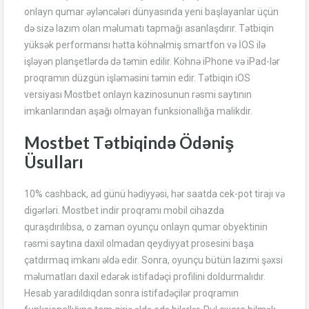
onlayn qumar əyləncələri dünyasında yeni başlayanlar üçün
də sizə lazım olan məlumatı tapmağı asanlaşdırır. Tətbiqin
yüksək performansı hətta köhnəlmiş smartfon və İOS ilə
işləyən planşetlərdə də təmin edilir. Köhnə iPhone və iPad-lər
proqramın düzgün işləməsini təmin edir. Tətbiqin iOS
versiyası Mostbet onlayn kazinosunun rəsmi saytının
imkanlarından aşağı olmayan funksionallığa malikdir.
Mostbet Tətbiqində Ödəniş
Üsulları
10% cashback, ad günü hədiyyəsi, hər saatda cek-pot tirajı və
digərləri. Mostbet indir proqramı mobil cihazda
quraşdırılıbsa, o zaman oyunçu onlayn qumar obyektinin
rəsmi saytına daxil olmadan qeydiyyat prosesini başa
çatdırmaq imkanı əldə edir. Sonra, oyunçu bütün lazımi şəxsi
məlumatları daxil edərək istifadəçi profilini doldurmalıdır.
Hesab yaradıldıqdan sonra istifadəçilər proqramın