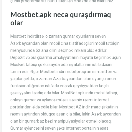
çünki proqramla siz bunu istənilən cihazda edə bilərsiniz.
Mostbet.apk necə quraşdırmaq
olar
Mostbet indirdirsə, o zaman qumar oyunlarını sevən
Azərbaycandan olan mobil cihaz istifadəçiləri mobil tətbiqin
menyusunda öz ana dilini seçmək imkanı əldə edirlər.
Depozit və pul çıxarma əməliyyatlarını həyata keçirmək üçün
MosBet tətbiqi çoxlu sayda ödəniş alətlərinin istifadəsini
təmin edir. Əgər Mostbet indir mobil proqramı smartfon və
ya planşetdə, o zaman Azərbaycandan olan oyunçu onun
funksionallığından istifadə edərək qeydiyyatdan keçib
şəxsiyyətini təsdiq edə bilər. MostBet apk indir mobil tətbiqi,
onlayn qumar və əyləncə müəssisəsinin rəsmi internet
portalından əldə edilə bilər. Mostbet AZ indir mərc şirkətinin
rəsmi saytından olduqca asan ola bilər, lakin Azərbaycandan
olan bir qumarbaz bəzi manipulyasiyalar etməli olacaq.
Qumar əyləncəsini sevən şəxs İnternet portalının əsas