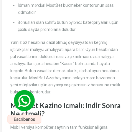
İdman mərcləri MostBet bukmeker kontorunun əsas
xidmətidir.
Bonusları olan səhifə bütün əyləncə kateqoriyaları üçün
çoxlu sayda promolarla doludur.
Yalnız öz hesabına daxil olmuş qeydiyyatdan keçmiş
iştirakçılar maliyyə əməliyyatı apara bilər. Oyun hesabından
pul vəsaitlərinin doldurulması və çıxarılması üzrə maliyyə
əməliyyatları şəxsi hesabın “Kassir” bölməsində həyata
keçirilir. Bütün vəsaitlər demək olar ki, dərhal oyun hesabına
köçürülür. MostBet Azərbaycanın onlayn mərc bazarında
yeni müştərilər üçün ən yaxşı xoş gəlmisiniz bonusuna malik
bukmeker kontorudur.
Mostbet Kazino Icmalı: Indir Sonra
Nə etməli?
Mobil versiya kompüter saytının tam funksionallığına