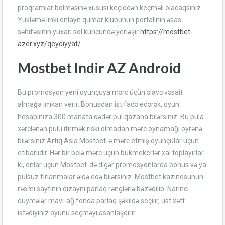
proqramlar bölməsinə xüsusi keçiddən keçməli olacaqsınız.
Yükləmə linki onlayn qumar klubunun portalının əsas
səhifəsinin yuxarı sol küncündə yerləşir
https://mostbet-
azer.xyz/qeydiyyat/
.
Mostbet Indir AZ Android
Bu promosyon yeni oyunçuya mərc üçün əlavə vəsait
almağa imkan verir. Bonusdan istifadə edərək, oyun
hesabınıza 300 manata qədər pul qazana bilərsiniz. Bu pula
xərclənən pulu itirmək riski olmadan mərc oynamağı öyrənə
bilərsiniz.Artıq Asia Mostbet-ə mərc etmiş oyunçular üçün
etibarlıdır. Hər bir belə mərc üçün bukmekerlər xal toplayırlar
ki, onlar üçün Mostbet-də digər promosyonlarda bonus və ya
pulsuz fırlanmalar əldə edə bilərsiniz. Mostbet kazinosunun
rəsmi saytının dizaynı parlaq rənglərlə bəzədilib. Narıncı
düymələr mavi-ağ fonda parlaq şəkildə seçilir, üst xətt
istədiyiniz oyunu seçməyi asanlaşdırır.