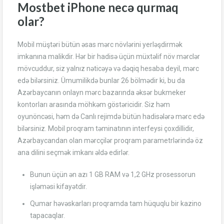
Mostbet iPhone necə qurmaq
olar?
Mobil müştəri bütün əsas mərc növlərini yerləşdirmək
imkanına malikdir. Hər bir hadisə üçün müxtəlif növ mərclər
mövcuddur, siz yalnız nəticəyə və dəqiq hesaba deyil, mərc
edə bilərsiniz. Ümumilikdə bunlar 26 bölmədir ki, bu da
Azərbaycanın onlayn mərc bazarında əksər bukmeker
kontorları arasında möhkəm göstəricidir. Siz həm
oyunöncəsi, həm də Canlı rejimdə bütün hadisələrə mərc edə
bilərsiniz. Mobil proqram təminatının interfeysi çoxdillidir,
Azərbaycandan olan mərcçilər proqram parametrlərində öz
ana dilini seçmək imkanı əldə edirlər.
Bunun üçün ən azı 1 GB RAM və 1,2 GHz prosessorun
işləməsi kifayətdir.
Qumar həvəskarları proqramda tam hüquqlu bir kazino
tapacaqlar.