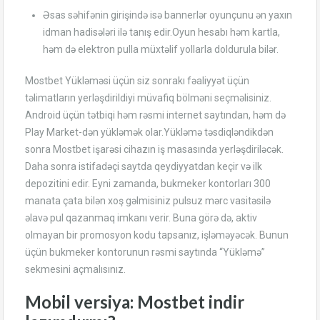
Əsas səhifənin girişində isə bannerlər oyunçunu ən yaxın
idman hadisələri ilə tanış edir.Oyun hesabı həm kartla,
həm də elektron pulla müxtəlif yollarla doldurula bilər.
Mostbet Yükləməsi üçün siz sonrakı fəaliyyət üçün
təlimatların yerləşdirildiyi müvafiq bölməni seçməlisiniz.
Android üçün tətbiqi həm rəsmi internet saytından, həm də
Play Market-dən yükləmək olar.Yükləmə təsdiqləndikdən
sonra Mostbet işarəsi cihazın iş masasında yerləşdiriləcək.
Daha sonra istifadəçi saytda qeydiyyatdan keçir və ilk
depozitini edir. Eyni zamanda, bukmeker kontorları 300
manata çata bilən xoş gəlmisiniz pulsuz mərc vasitəsilə
əlavə pul qazanmaq imkanı verir. Buna görə də, aktiv
olmayan bir promosyon kodu tapsanız, işləməyəcək. Bunun
üçün bukmeker kontorunun rəsmi saytında “Yükləmə”
sekmesini açmalısınız.
Mobil versiya: Mostbet indir