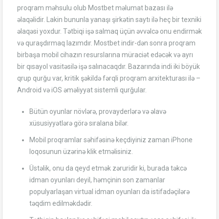
proqram məhsulu olub Mostbet məlumat bazası ilə
əlaqəlidir. Lakin bununla yanaşı şirkətin saytı ilə heç bir texniki
əlaqəsi yoxdur. Tətbiqi işə salmaq üçün əvvəlcə onu endirmək
və quraşdırmaq lazımdır. Mostbet indir-dən sonra proqram
birbaşa mobil cihazın resurslarına müraciət edəcək və ayrı
bir qısayol vasitəsilə işə salınacaqdır. Bazarında indi iki böyük
qrup qurğu var, kritik şəkildə fərqli proqram arxitekturası ilə –
Android və iOS əməliyyat sistemli qurğular.
Bütün oyunlar növlərə, provayderlərə və əlavə
xüsusiyyətlərə görə sıralana bilər.
Mobil proqramlar səhifəsinə keçdiyiniz zaman iPhone
loqosunun üzərinə klik etməlisiniz.
Üstəlik, onu da qeyd etmək zəruridir ki, burada təkcə
idman oyunları deyil, həmçinin son zamanlar
populyarlaşan virtual idman oyunları da istifadəçilərə
təqdim edilməkdədir.