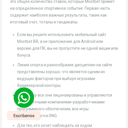
это общее количество ставок, которые Mostbet примет
на определенное спортивное событие. Первая часть
содержит наиболее важные результаты, такие как
итоговый счет, тоталы и гандикапы.
Если вы решите использовать мобильный сайт
Mostbet BR, а не приложение для Android или
версию для ПК, вы не пропустите ни одной акции или
бонуса.
Линия спорта и разнообразие дисциплин на сайте
представлены хорошо, что является одним из
ведущих факторов при выборе игроками
букмекерской конторы.
Поскольку все они лицензированы и управляются
авторитетными компаниями-разработчиками
программного обеспечения, все игры
контролируются RNG.
Для тех, кто хочет наблюдать за ходом