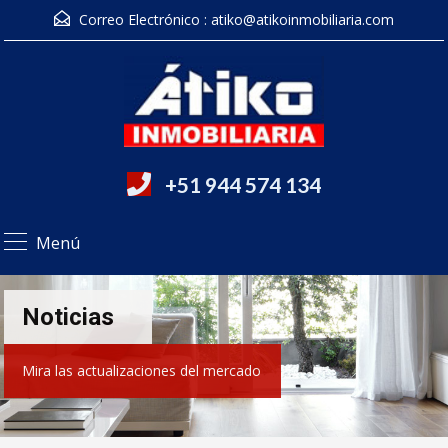
Correo Electrónico :
atiko@atikoinmobiliaria.com
+51 944 574 134
Menú
Noticias
Mira las actualizaciones del mercado