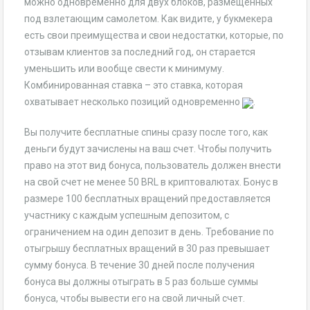
можно одновременно для двух блоков, размещенных
под взлетающим самолетом. Как видите, у букмекера
есть свои преимущества и свои недостатки, которые, по
отзывам клиентов за последний год, он старается
уменьшить или вообще свести к минимуму.
Комбинированная ставка – это ставка, которая
охватывает несколько позиций одновременно
.
Вы получите бесплатные спины сразу после того, как
деньги будут зачислены на ваш счет. Чтобы получить
право на этот вид бонуса, пользователь должен внести
на свой счет не менее 50 BRL в криптовалютах. Бонус в
размере 100 бесплатных вращений предоставляется
участнику с каждым успешным депозитом, с
ограничением на один депозит в день. Требование по
отыгрышу бесплатных вращений в 30 раз превышает
сумму бонуса. В течение 30 дней после получения
бонуса вы должны отыграть в 5 раз больше суммы
бонуса, чтобы вывести его на свой личный счет.