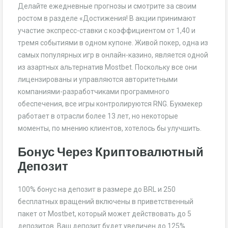
Делайте ежедневные прогнозы и смотрите за своим
ростом в разделе «Достижения! В акции принимают
участие экспресс-ставки с коэффициентом от 1,40 и
тремя событиями в одном купоне. Живой покер, одна из
самых популярных игр в онлайн-казино, является одной
из азартных альтернатив Mostbet. Поскольку все они
лицензированы и управляются авторитетными
компаниями-разработчиками программного
обеспечения, все игры контролируются RNG. Букмекер
работает в отрасли более 13 лет, но некоторые
моменты, по мнению клиентов, хотелось бы улучшить.
Бонус Через Криптовалютный
Депозит
100% бонус на депозит в размере до BRL и 250
бесплатных вращений включены в приветственный
пакет от Mostbet, который может действовать до 5
депозитов. Ваш депозит будет увеличен до 125%