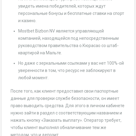
увидеть имена победителей, которых ждут
персональные бонусы и бесплатные ставки на спорт
и казино.
Mostbet Bizbon NV является управляющей
компанией, находящейся под непосредственным
руководством правительства о.Кюрасао со штаб-
квартирой на Мальте.
Но даже с зеркальными ссылками у вас нет 100%-ой
уверенности в том, что ресурс не заблокируют в
любой момент.
После того, как клиент предоставил свои паспортные
данные для проверки службе безопасности, он имеет
право выводить средства. Для этого в личном кабинете
нужно зайти в раздел с соответствующим названием и
нажать кнопку «Заказать выплату». Оператор требует,
чтобы клиент выполнял обналичивание тем же
методом, что и депозит.