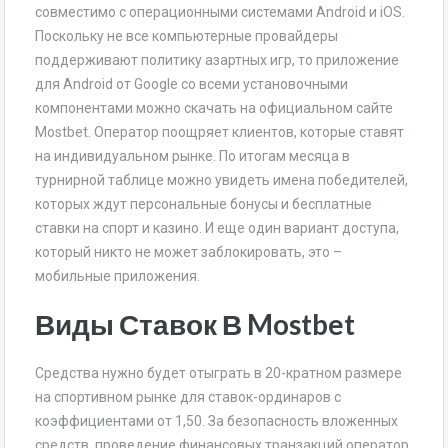
совместимо с операционными системами Android и iOS.
Поскольку не все компьютерные провайдеры
поддерживают политику азартных игр, то приложение
для Android от Google со всеми установочными
компонентами можно скачать на официальном сайте
Mostbet. Оператор поощряет клиентов, которые ставят
на индивидуальном рынке. По итогам месяца в
турнирной таблице можно увидеть имена победителей,
которых ждут персональные бонусы и бесплатные
ставки на спорт и казино. И еще один вариант доступа,
который никто не может заблокировать, это –
мобильные приложения.
Виды Ставок В Mostbet
Средства нужно будет отыграть в 20-кратном размере
на спортивном рынке для ставок-ординаров с
коэффициентами от 1,50. За безопасность вложенных
средств, проведение финансовых транзакций оператор