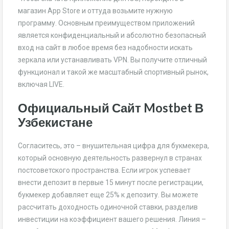
магазин App Store и оттуда возьмите нужную
программу. Основным преимуществом приложений
является конфиденциальный и абсолютно безопасный
вход на сайт в любое время без надобности искать
зеркала или устанавливать VPN. Вы получите отличный
функционал и такой же масштабный спортивный рынок,
включая LIVE.
Официальный Сайт Mostbet В
Узбекистане
Согласитесь, это – внушительная цифра для букмекера,
который основную деятельность развернул в странах
постсоветского пространства. Если игрок успевает
внести депозит в первые 15 минут после регистрации,
букмекер добавляет еще 25% к депозиту. Вы можете
рассчитать доходность одиночной ставки, разделив
инвестиции на коэффициент вашего решения. Линия –