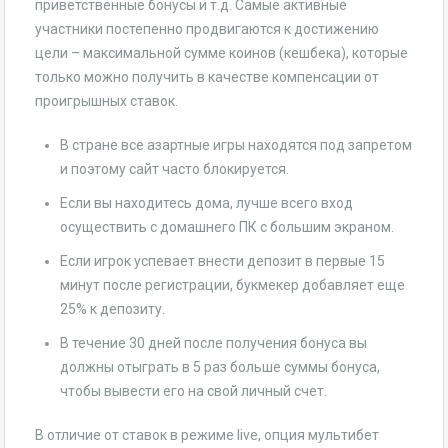
приветственные бонусы и т.д. Самые активные
участники постепенно продвигаются к достижению
цели – максимальной сумме коинов (кешбека), которые
только можно получить в качестве компенсации от
проигрышных ставок.
В стране все азартные игры находятся под запретом
и поэтому сайт часто блокируется.
Если вы находитесь дома, лучше всего вход
осуществить с домашнего ПК с большим экраном.
Если игрок успевает внести депозит в первые 15
минут после регистрации, букмекер добавляет еще
25% к депозиту.
В течение 30 дней после получения бонуса вы
должны отыграть в 5 раз больше суммы бонуса,
чтобы вывести его на свой личный счет.
В отличие от ставок в режиме live, опция мультибет