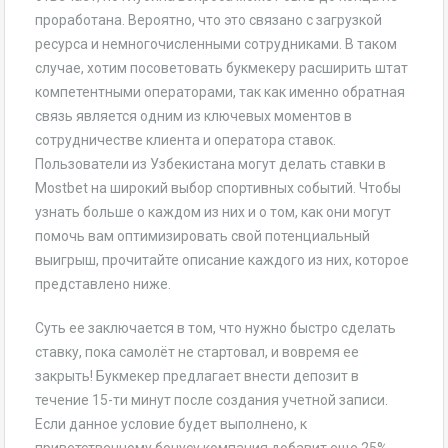
проработана. Вероятно, что это связано с загрузкой
ресурса и немногочисленными сотрудниками. В таком
случае, хотим посоветовать букмекеру расширить штат
компетентными операторами, так как именно обратная
связь является одним из ключевых моментов в
сотрудничестве клиента и оператора ставок.
Пользователи из Узбекистана могут делать ставки в
Mostbet на широкий выбор спортивных событий. Чтобы
узнать больше о каждом из них и о том, как они могут
помочь вам оптимизировать свой потенциальный
выигрыш, прочитайте описание каждого из них, которое
представлено ниже.
Суть ее заключается в том, что нужно быстро сделать
ставку, пока самолёт не стартовал, и вовремя ее
закрыть! Букмекер предлагает внести депозит в
течение 15-ти минут после создания учетной записи.
Если данное условие будет выполнено, к