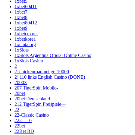
1xbet5
1xbet60411
1xbet7
1xbet8
1xbet80412
1xbet9
1xbetcm.net
1xbetkorea
1xcinta.org
1xSlots
1xSlots Argentina Oficial Online Casino
1xSlots Casino
2
2_chickenroad.net.gr_10000
2) 110 links English Casino (DONE)
2000Z
207 TigerSpin Mobile-
20bet
20bet Deutschland
212 TigerSpin Freispiele—
22
22-Classic Casino
222 —-0
22bet
22Bet BD