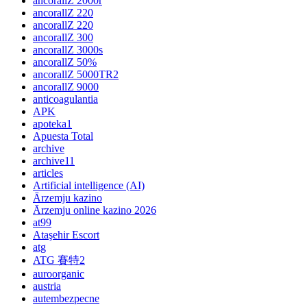
ancorallZ 2000r
ancorallZ 220
ancorallZ 220
ancorallZ 300
ancorallZ 3000s
ancorallZ 50%
ancorallZ 5000TR2
ancorallZ 9000
anticoagulantia
APK
apoteka1
Apuesta Total
archive
archive11
articles
Artificial intelligence (AI)
Ārzemju kazino
Ārzemju online kazino 2026
at99
Ataşehir Escort
atg
ATG 賽特2
auroorganic
austria
autembezpecne