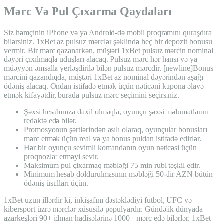
Mərc Və Pul Çıxarma Qaydaları
Siz həmçinin iPhone və ya Android-də mobil proqramını quraşdıra
bilərsiniz. 1xBet az pulsuz mərclər şəklində heç bir depozit bonusu
vermir. Bir mərc qazanarkən, müştəri 1xBet pulsuz mərcin nominal
dəyəri çıxılmaqla uduşları alacaq. Pulsuz mərc hər hansı və ya
müəyyən əmsalla yerləşdirilə bilən pulsuz mərcdir. [newline]Bonus
mərcini qazandıqda, müştəri 1xBet az nominal dəyərindən aşağı
ödəniş alacaq. Ondan istifadə etmək üçün nəticəni kupona əlavə
etmək kifayətdir, burada pulsuz mərc seçimini seçirsiniz.
Şəxsi hesabınıza daxil olmaqla, oyunçu şəxsi məlumatlarını
redaktə edə bilər.
Promosyonun şərtlərindən asılı olaraq, oyunçular bonusları
mərc etmək üçün real və ya bonus puldan istifadə edirlər.
Hər bir oyunçu sevimli komandanın oyun nəticəsi üçün
proqnozlar etməyi sevir.
Maksimum pul çixarmaq məbləği 75 min rubl təşkil edir.
Minimum hesab doldurulmasının məbləği 50-dir AZN bütün
ödəniş üsulları üçün.
1xBet uzun illərdir ki, inkişafını dəstəklədiyi futbol, UFC və
kibersport üzrə mərclər xüsusilə populyardır. Gündəlik dünyada
azarkeşləri 90+ idman hadisələrinə 1000+ mərc edə bilərlər. 1xBet