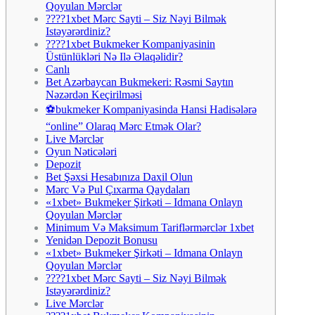
Qoyulan Mərclər
????1xbet Mərc Sayti – Siz Nəyi Bilmək
Istəyərərdiniz?
????1xbet Bukmeker Kompaniyasinin
Üstünlükləri Nə Ilə Əlaqəlidir?
Canlı
Bet Azərbaycan Bukmekeri: Rəsmi Saytın
Nəzərdən Keçirilməsi
⚽bukmeker Kompaniyasinda Hansi Hadisələrə
“online” Olaraq Mərc Etmək Olar?
Live Mərclər
Oyun Nəticələri
Depozit
Bet Şəxsi Hesabınıza Daxil Olun
Mərc Və Pul Çıxarma Qaydaları
«1xbet» Bukmeker Şirkəti – Idmana Onlayn
Qoyulan Mərclər
Minimum Və Maksimum Tariflərmərclər 1xbet
Yenidən Depozit Bonusu
«1xbet» Bukmeker Şirkəti – Idmana Onlayn
Qoyulan Mərclər
????1xbet Mərc Sayti – Siz Nəyi Bilmək
Istəyərərdiniz?
Live Mərclər