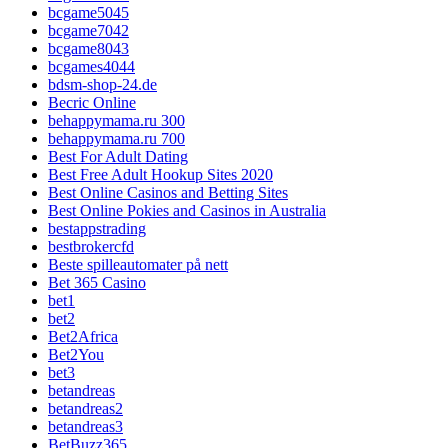
bcgame5045
bcgame7042
bcgame8043
bcgames4044
bdsm-shop-24.de
Becric Online
behappymama.ru 300
behappymama.ru 700
Best For Adult Dating
Best Free Adult Hookup Sites 2020
Best Online Casinos and Betting Sites
Best Online Pokies and Casinos in Australia
bestappstrading
bestbrokercfd
Beste spilleautomater på nett
Bet 365 Casino
bet1
bet2
Bet2Africa
Bet2You
bet3
betandreas
betandreas2
betandreas3
BetBuzz365