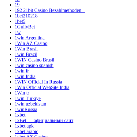
19
192 21bit Casino Bezahlmethoden –
1bet210218
1bet5
1GullyBet
1w
1win Argentina
1Win AZ Casino
1Win Brasil
1win Brazil
1WIN Casino Brasil
1win casino spanish
1win fr
1win India
1WIN Official In Russia
1Win Official WebSite India
1Win tr
1win Turkiye
1win uzbekistan
1winRussia
1xbet
1xBet — официальный сайт
1xbet apk
1xbet arabic
1xbet AZ Casino