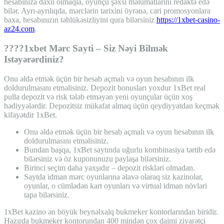
hesabınıza daxil olmaqla, oyunçu şəxsi məlumatlarını redaktə edə
bilər. Ayrı-ayrılıqda, mərclərin tarixini öyrənə, cari promosyonlara
baxa, hesabınızın təhlükəsizliyini qura bilərsiniz
https://1xbet-casino-
az24.com
.
????1xbet Mərc Sayti – Siz Nəyi Bilmək
Istəyərərdiniz?
Onu əldə etmək üçün bir hesab açmalı və oyun hesabının ilk
doldurulmasını etməlisiniz. Depozit bonusları yoxdur 1xBet real
pulla depozit və risk tələb etməyən yeni oyunçular üçün xoş
hədiyyələrdir. Depozitsiz mükafat almaq üçün qeydiyyatdan keçmək
kifayətdir 1xBet.
Onu əldə etmək üçün bir hesab açmalı və oyun hesabının ilk
doldurulmasını etməlisiniz.
Bundan başqa, 1xBet saytında uğurlu kombinasiya tərtib edə
bilərsiniz və öz kuponunuzu paylaşa bilərsiniz.
Birinci seçim daha yaxşıdır – depozit riskləri olmadan.
Saytda idman mərc oyunlarına əlavə olaraq siz kazinolar,
oyunlar, o cümlədən kart oyunları və virtual idman növləri
tapa bilərsiniz.
1xBet kazino ən böyük beynəlxalq bukmeker kontorlarından biridir.
Hazırda bukmeker kontorundan 400 mindən çox daimi ziyarətçi