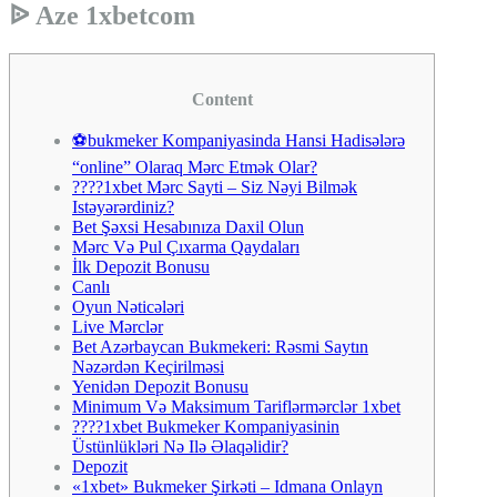
ᐉ Aze 1xbetcom
Content
⚽bukmeker Kompaniyasinda Hansi Hadisələrə
“online” Olaraq Mərc Etmək Olar?
????1xbet Mərc Sayti – Siz Nəyi Bilmək
Istəyərərdiniz?
Bet Şəxsi Hesabınıza Daxil Olun
Mərc Və Pul Çıxarma Qaydaları
İlk Depozit Bonusu
Canlı
Oyun Nəticələri
Live Mərclər
Bet Azərbaycan Bukmekeri: Rəsmi Saytın
Nəzərdən Keçirilməsi
Yenidən Depozit Bonusu
Minimum Və Maksimum Tariflərmərclər 1xbet
????1xbet Bukmeker Kompaniyasinin
Üstünlükləri Nə Ilə Əlaqəlidir?
Depozit
«1xbet» Bukmeker Şirkəti – Idmana Onlayn