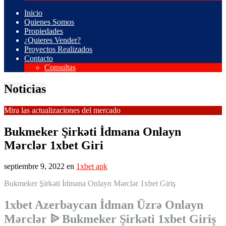
Inicio
Quienes Somos
Propiedades
¿Quieres Vender?
Proyectos Realizados
Contacto
Consultas
Noticias
Mira las actualizaciones del mercado
Bukmeker Şirkəti İdmana Onlayn
Mərclər 1xbet Giri
septiembre 9, 2022
en
1xbet apk
Bukmeker Şirkəti İdmana Onlayn Mərclər 1xbet Giriş
1xbet Azerbaycan İdman Üzrə Onlayn
Mərclər ᐉ Bukmeker Şirkəti 1xbet Giriş