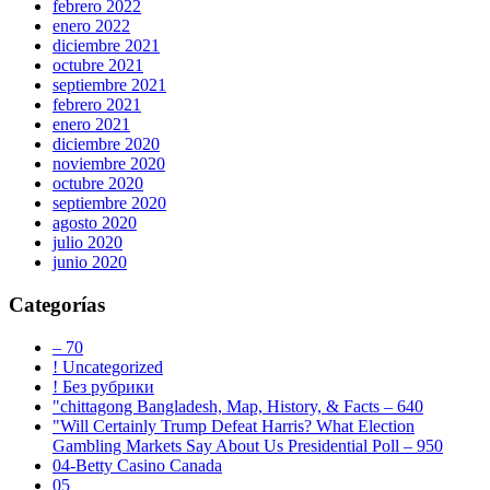
febrero 2022
enero 2022
diciembre 2021
octubre 2021
septiembre 2021
febrero 2021
enero 2021
diciembre 2020
noviembre 2020
octubre 2020
septiembre 2020
agosto 2020
julio 2020
junio 2020
Categorías
– 70
! Uncategorized
! Без рубрики
"chittagong Bangladesh, Map, History, & Facts – 640
"Will Certainly Trump Defeat Harris? What Election
Gambling Markets Say About Us Presidential Poll – 950
04-Betty Casino Canada
05