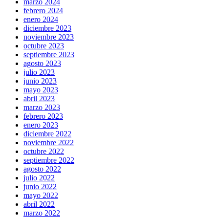
marzo 2024
febrero 2024
enero 2024
diciembre 2023
noviembre 2023
octubre 2023
septiembre 2023
agosto 2023
julio 2023
junio 2023
mayo 2023
abril 2023
marzo 2023
febrero 2023
enero 2023
diciembre 2022
noviembre 2022
octubre 2022
septiembre 2022
agosto 2022
julio 2022
junio 2022
mayo 2022
abril 2022
marzo 2022